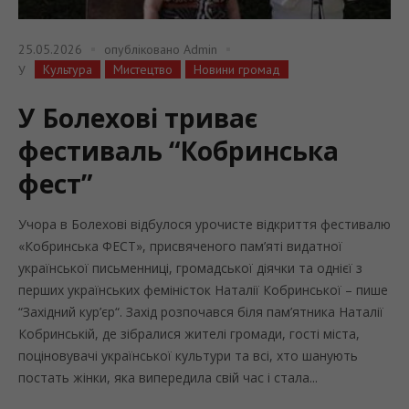
25.05.2026
опубліковано
Admin
Культура
Мистецтво
Новини громад
У
У Болехові триває
фестиваль “Кобринська
фест”
Учора в Болехові відбулося урочисте відкриття фестивалю
«Кобринська ФЕСТ», присвяченого пам’яті видатної
української письменниці, громадської діячки та однієї з
перших українських феміністок Наталії Кобринської – пише
“Західний кур’єр“. Захід розпочався біля пам’ятника Наталії
Кобринській, де зібралися жителі громади, гості міста,
поціновувачі української культури та всі, хто шанують
постать жінки, яка випередила свій час і стала...