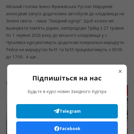
Міський голова Івано-Франківська Руслан Марцінків
анонсував запуск додаткових автобусів до кладовища на
Зелені свята – пише “Західний кур’єр”. Щоб кожен міг
вшанувати пам’ять рідних, напередодні Трійці з 27 травня
по 1 червня 2026 року до міського кладовища у с.
Чукалівка курсуватимуть додаткові комунальні маршрути.
Рейси на маршрутах №41 та №55 працюватимуть з 09:00
до 17:00. А ще...
×
Підпишіться на нас
Запис
Будьте в курсі новин Західного Кур’єра
Telegram
Facebook