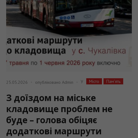
Місто
Пам'ять
У
25.05.2026
опубліковано
Admin
З доїздом на міське
кладовище проблем не
буде – голова обіцяє
додаткові маршрути