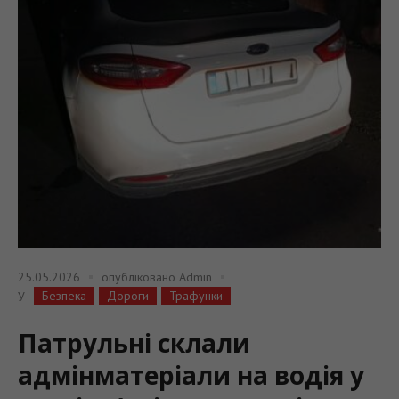
25.05.2026
опубліковано
Admin
Безпека
Дороги
Трафунки
У
Патрульні склали
адмінматеріали на водія у