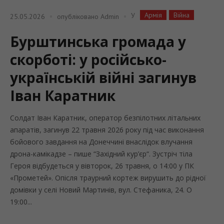
Армія
Війна
У
25.05.2026
опубліковано
Admin
Бурштинська громада у
скорботі: у російсько-
українській війні загинув
Іван Каратник
Солдат Іван Каратник, оператор безпілотних літальних
апаратів, загинув 22 травня 2026 року під час виконання
бойового завдання на Донеччині внаслідок влучання
дрона-камікадзе – пише “Західний кур’єр“. Зустріч тіла
Героя відбудеться у вівторок, 26 травня, о 14:00 у ПК
«Прометей». Опісля траурний кортеж вирушить до рідної
домівки у селі Новий Мартинів, вул. Стефаника, 24. О
19:00...