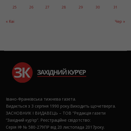
25
26
27
28
29
30
31
« Кві
Чер »
Івано-Франківська тижнева газета.
Видається з 3 серпня 1990 року.Виходить щочетверга.
ЗАСНОВНИК І ВИДАВЕЦЬ – ТОВ “Редакція газети
“Західний кур’єр”. Реєстраційне свідотство:
Серія ІФ № 580-279ПР від 20 листопада 2017року.