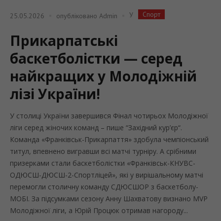
Спорт
У
25.05.2026
опубліковано
Admin
Прикарпатські
баскетболістки — серед
найкращих у Молодіжній
лізі України!
У столиці України завершився Фінал чотирьох Молодіжної
ліги серед жіночих команд – пише “Західний кур’єр“.
Команда «Франківськ-Прикарпаття» здобула чемпіонський
титул, впевнено вигравши всі матчі турніру. А срібними
призерками стали баскетболістки «Франківськ-КНУВС-
ОДЮСШ-ДЮСШ-2-Спортліцей», які у вирішальному матчі
перемогли столичну команду СДЮСШОР з баскетболу-
МОБІ. За підсумками сезону Анну Шахватову визнано MVP
Молодіжної ліги, а Юрій Процюк отримав нагороду...