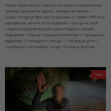
“Знову чорна звістка з фронту сколихнула Надвірнянську
громаду. Захищаючи Україну, загинув наш земляк —
солдат Кочержук Ярослав Богданович, 9 червня 1980 року
народження, житель міста Надвірна” – про це на своїй
сторінці повідомив міський голова Надвірної Зіновій
Андрійович. Старший стрілець-вогнеметник 3 стрілецького
відділення 2 стрілецького взводу 11 стрілецької роти 1
стрілецького батальйону, солдат Кочержук Ярослав...
Запис