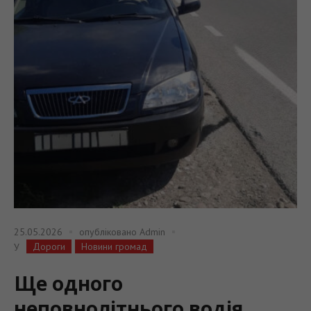
25.05.2026
опубліковано
Admin
Дороги
Новини громад
У
Ще одного
неповнолітнього водія