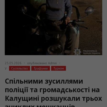
25.05.2026
опубліковано
Admin
Суспільство
Трафунки
Туризм
У
Спільними зусиллями
поліції та громадськості на
Калущині розшукали трьох
зниклих мешканців