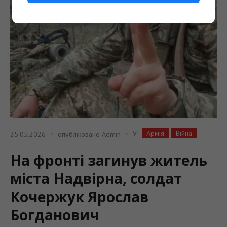
Армія
Війна
У
25.05.2026
опубліковано
Admin
На фронті загинув житель
міста Надвірна, солдат
Кочержук Ярослав
Богданович