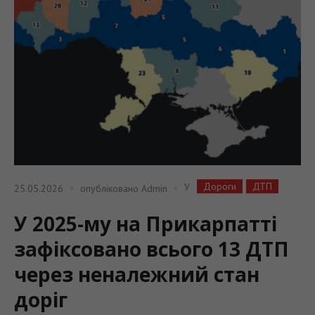
Дороги
ДТП
У
25.05.2026
опубліковано
Admin
У 2025-му на Прикарпатті
зафіксовано всього 13 ДТП
через неналежний стан
доріг