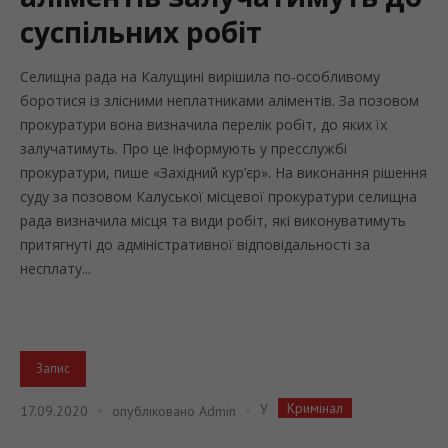
суспільних робіт
Селищна рада на Калущині вирішила по-особливому
боротися із злісними неплатниками аліментів. За позовом
прокуратури вона визначила перелік робіт, до яких їх
залучатимуть. Про це інформують у пресслужбі
прокуратури, пише «Західний кур’єр». На виконання рішення
суду за позовом Калуської місцевої прокуратури селищна
рада визначила місця та види робіт, які виконуватимуть
притягнуті до адміністративної відповідальності за
несплату...
Запис
Кримінал
У
17.09.2020
опубліковано
Admin