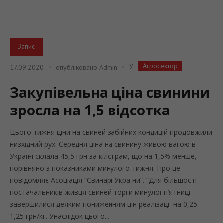
Запис
Агросектор
У
17.09.2020
опубліковано
Admin
Закупівельна ціна свинини
зросла на 1,5 відсотка
Цього тижня ціни на свиней забійних кондицій продовжили
низхідний рух. Середня ціна на свинину живою вагою в
Україні склала 45,5 грн за кілограм, що на 1,5% менше,
порівняно з показниками минулого тижня. Про це
повідомляє Асоціація “Свинарі України”. “Для більшості
постачальників живця свиней торги минулої п’ятниці
завершилися деяким пониженням цін реалізації на 0,25-
1,25 грн/кг. Унаслідок цього...