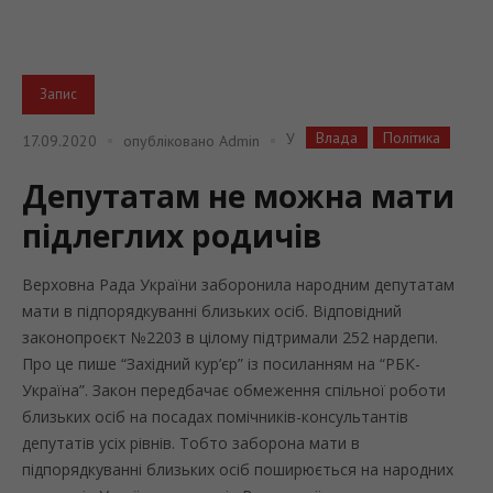
Запис
Влада
Політика
У
17.09.2020
опубліковано
Admin
Депутатам не можна мати
підлеглих родичів
Верховна Рада України заборонила народним депутатам
мати в підпорядкуванні близьких осіб. Відповідний
законопроєкт №2203 в цілому підтримали 252 нардепи.
Про це пише “Західний кур’єр” із посиланням на “РБК-
Україна”. Закон передбачає обмеження спільної роботи
близьких осіб на посадах помічників-консультантів
депутатів усіх рівнів. Тобто заборона мати в
підпорядкуванні близьких осіб поширюється на народних