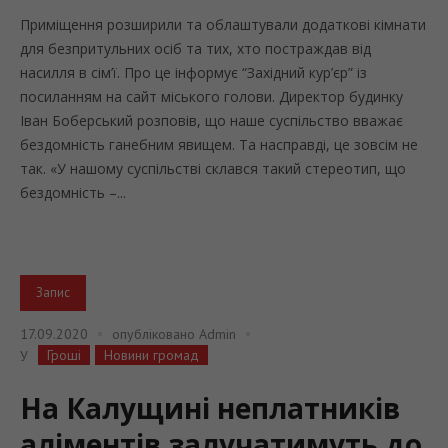
Приміщення розширили та облаштували додаткові кімнати
для безпритульних осіб та тих, хто постраждав від
насилля в сім’ї. Про це інформує “Західний кур’єр” із
посиланням на сайт міського голови. Директор будинку
Іван Боберський розповів, що наше суспільство вважає
бездомність ганебним явищем. Та насправді, це зовсім не
так. «У нашому суспільстві склався такий стереотип, що
бездомність –...
Запис
17.09.2020
опубліковано
Admin
Гроші
Новини громад
У
На Калущині неплатників
аліментів залучатимуть до