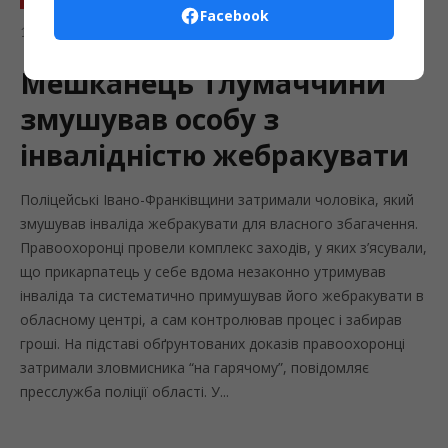
Facebook
Кримінал
У
17.09.2020
опубліковано
Admin
Мешканець Тлумаччини
змушував особу з
інвалідністю жебракувати
Поліцейські Івано-Франківщини затримали чоловіка, який
змушував інваліда жебракувати для власного збагачення.
Правоохоронці провели комплекс заходів, у яких з’ясували,
що прикарпатець у себе вдома незаконно утримував
інваліда та систематично примушував його жебракувати в
обласному центрі, а сам контролював процес і забирав
гроші. На підставі обґрунтованих доказів правоохоронці
затримали зловмисника “на гарячому”, повідомляє
пресслужба поліції області. У...