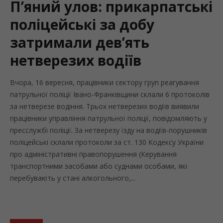
П’яний улов: прикарпатські
поліцейські за добу
затримали дев’ять
нетверезих водіїв
Вчора, 16 вересня, працівники сектору груп реагування
патрульної поліції Івано-Франківщини склали 6 протоколів
за нетверезе водіння. Трьох нетверезих водіїв виявили
працівники управління патрульної поліції, повідомляють у
пресслужбі поліції. За нетверезу їзду на водіїв-порушників
поліцейські склали протоколи за ст. 130 Кодексу України
про адміністративні правопорушення (Керування
транспортними засобами або суднами особами, які
перебувають у стані алкогольного,...