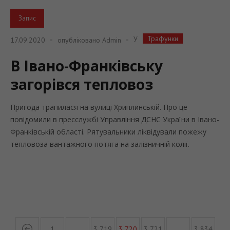
Запис
Трафунки
У
17.09.2020
опубліковано
Admin
В Івано-Франківську
загорівся тепловоз
Пригода трапилася на вулиці Хриплинській. Про це
повідомили в пресслужбі Управління ДСНС України в Івано-
Франківській області. Рятувальники ліквідували пожежу
тепловоза вантажного потяга на залізничній колії.
1
…
3 719
3 720
3 721
…
3 834