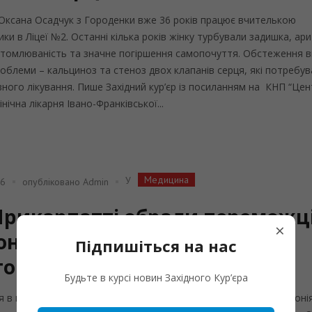
 Оксана Осадчук з Городенки вже 36 років працює вчителькою
ки в Ліцеї №2. Останні кілька років жінку турбували задишка, ари
томлюваність та значне погіршення самопочуття. Обстеження 
роблеми – кальциноз та стеноз двох клапанів серця, які потребу
ного лікування. Пише Західний кур’єр із посиланням на КНП “Це
інічна лікарня Івано-Франківської...
Медицина
У
26
опубліковано
Admin
Прикарпатті обрали переможц
×
іонального відбору «Ордену
Підпишіться на нас
того Пантелеймона»
Будьте в курсі новин Західного Кур’єра
я в каплиці духовної семінарії УГКЦ відбулася урочиста церемоні