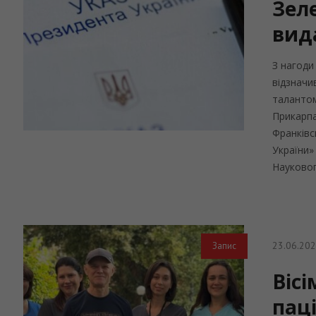
Зел
вид
З нагоди
відзначи
талантом
Прикарпа
Франківс
України»
Наукового
23.06.20
Запис
Вісі
пац