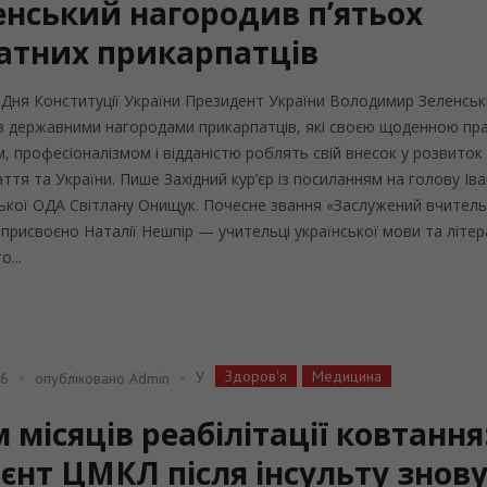
енський нагородив п’ятьох
атних прикарпатців
 Дня Конституції України Президент України Володимир Зеленсь
в державними нагородами прикарпатців, які своєю щоденною пр
, професіоналізмом і відданістю роблять свій внесок у розвиток
ття та України. Пише Західний кур’єр із посиланням на голову Іва
ької ОДА Світлану Онищук. Почесне звання «Заслужений вчител
 присвоєно Наталії Нешпір — учительці української мови та літе
...
Здоров'я
Медицина
У
26
опубліковано
Admin
м місяців реабілітації ковтання
ієнт ЦМКЛ після інсульту знов