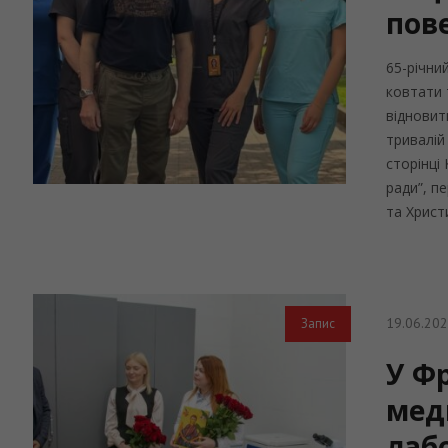
пов
65-річни
ковтати 
відновит
тривалій
сторінці
ради”, п
та Христи
19.06.20
Запис
У Ф
мед
лаб