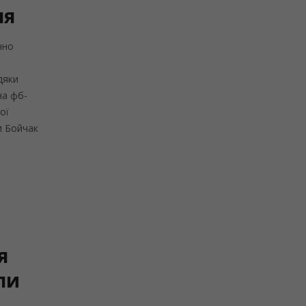
ня
чно
дяки
на фб-
ої
и Бойчак
я
ли