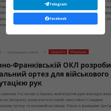
ьного нагородження відзнакою за професіоналізм і милосердя «
Telegram
Пантелеймона» 2025–2026 років. Пише Західний кур’єр із посилан
НМУ. Ректор Івано-Франківського національного медичного уніве
Facebook
ишин зазначив, що нагорода «Орден Святого Пантелеймона» з’
 кілька років тому як відзнака для найкращих медиків,...
Здоров'я
Медицина
У
6
опубліковано
Admin
вано-Франківській ОКЛ розроб
альний ортез для військового 
утацією рук
й захисник Ростислав зі Львова, який втратив руки внаслідок важ
я на Запоріжжі, знову вчиться повній самостійності завдяки
альному ортезу та незламній мотивації. Разом із фахівцями Центр