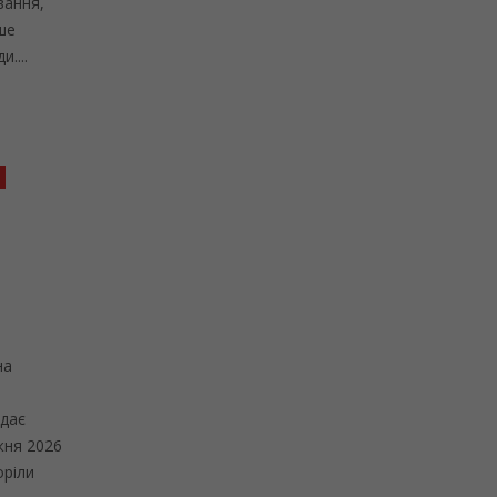
вання,
ше
....
на
едає
жня 2026
оріли