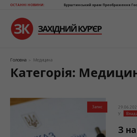
ОСТАННІ НОВИНИ:
Бурштинський храм Преображення Господнього відзнача
Головна
Медицина
Категорія: Медици
29.06.20
Запис
Влад
У
З н