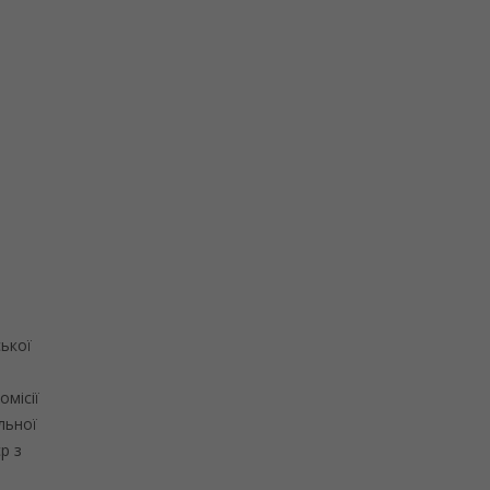
з
ької
місії
льної
єр з