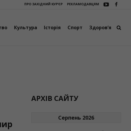
ПРО ЗАХІДНИЙ КУР’ЄР
РЕКЛАМОДАВЦЯМ
дналися мистецтво, творчість і добрі справи
Підтримка фронту: у Фра
тво
Культура
Історія
Спорт
Здоров’я
АРХІВ САЙТУ
Серпень 2026
мир