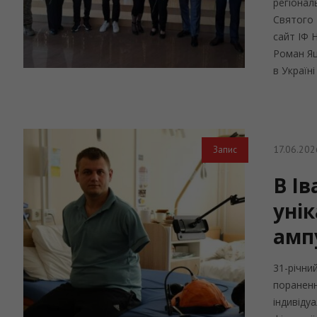
регіонал
Святого 
сайт ІФ 
Роман Яц
в Україні
17.06.202
Запис
В І
унік
амп
31-річни
пораненн
індивіду