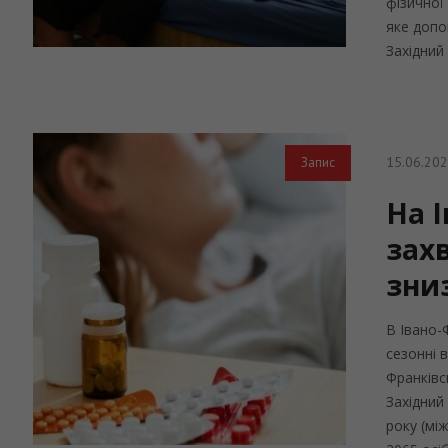
фізичної
яке допо
Західний
15.06.20
Запис
На 
захв
зни
В Івано-
сезонні в
Франківс
Західний
року (мі