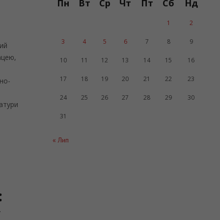
Пн
Вт
Ср
Чт
Пт
Сб
Нд
1
2
3
4
5
6
7
8
9
кий
ацею,
10
11
12
13
14
15
16
17
18
19
20
21
22
23
но-
ь
24
25
26
27
28
29
30
ратури
31
« Лип
:
у