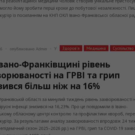
 та реабілітаційної медицини чоловік створив унікальне пристосу
могло йому зробити перші кроки до побутової незалежності. Пи
 кур’єр із посиланням на КНП ОКЛ Івано-Франківської обласної ради
Здоров'я
Медицина
Суспільство
У
26
опубліковано
Admin
Івано-Франківщині рівень
орюваності на ГРВІ та грип
зився більш ніж на 16%
Франківській області за минулий тиждень рівень захворюваності 
ірусні інфекції знизився на 16,23%. Про це повідомили в Івано-
ькому обласному центрі контролю та профілактики хвороб, пер
 кур’єр. За результатами аналізу захворюваності впродовж 24 ти
жепідемічний сезон 2025–2026 рр.) на ГРВІ, грип та COVID-19 захв