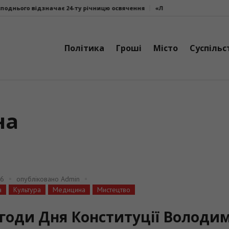
є 24-ту річницю освячення
«Літо. Люди. Сила»: втретє у Калуші об’є
Політика
Гроші
Місто
Суспільс
на
26
опубліковано
Admin
а
Культура
Медицина
Мистецтво
агоди Дня Конституції Володи