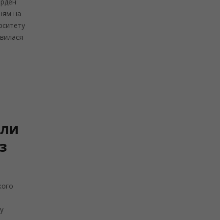
Орден
ням на
рситету
явилася
или
з
кого
у