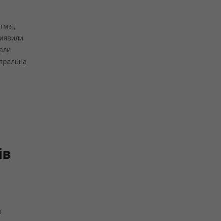
тмія,
виявили
вали
нтральна
ів
я