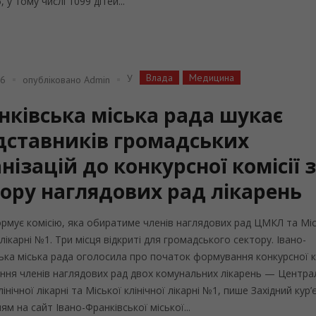
, у тому числі 1099 дітей...
Влада
Медицина
У
26
опубліковано
Admin
нківська міська рада шукає
дставників громадських
нізацій до конкурсної комісії 
бору наглядових рад лікарень
рмує комісію, яка обиратиме членів наглядових рад ЦМКЛ та Міс
 лікарні №1. Три місця відкриті для громадського сектору. Івано-
ька міська рада оголосила про початок формування конкурсної ко
ння членів наглядових рад двох комунальних лікарень — Центра
лінічної лікарні та Міської клінічної лікарні №1, пише Західний кур’
ям на сайт Івано-Франківської міської...