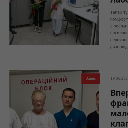
Тепер ту
комфортн
а реальн
посиланн
первинно
розповід
19.06.20
Запис
Впер
фра
мал
кла