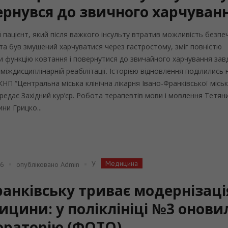
ернувся до звичного харчуван
й пацієнт, який після важкого інсульту втратив можливість безпе
та був змушений харчуватися через гастростому, зміг повністю
и функцію ковтання і повернутися до звичайного харчування зав
 міждисциплінарній реабілітації. Історією відновлення поділились 
 КНП “Центральна міська клінічна лікарня Івано-Франківської міськ
ередає Західний кур’єр. Робота терапевтів мови і мовлення Тетян
ни Грицко...
Медицина
У
26
опубліковано
Admin
ранківську триває модернізаці
ицини: у поліклініці №3 онови
ораторію (ФОТО)