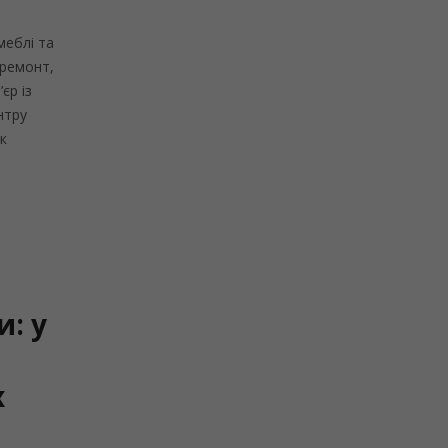
меблі та
 ремонт,
єр із
нтру
к
и: у
х