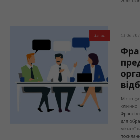
2065 осіб
13.06.20
Запис
Фра
пре
орга
від
Місто фо
клінічної
Франківс
для обра
міської к
посиланн