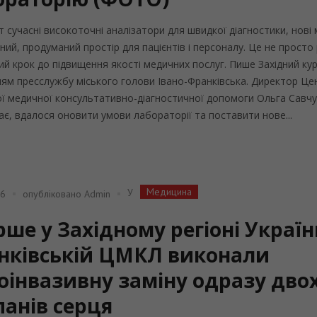
т сучасні високоточні аналізатори для швидкої діагностики, нові 
ий, продуманий простір для пацієнтів і персоналу. Це не просто
ий крок до підвищення якості медичних послуг. Пише Західний кур’
ям пресслужбу міського голови Івано-Франківська. Директор Це
ї медичної консультативно-діагностичної допомоги Ольга Савчу
ає, вдалося оновити умови лабораторії та поставити нове...
Медицина
У
26
опубліковано
Admin
ше у Західному регіоні Україн
нківській ЦМКЛ виконали
оінвазивну заміну одразу дво
панів серця