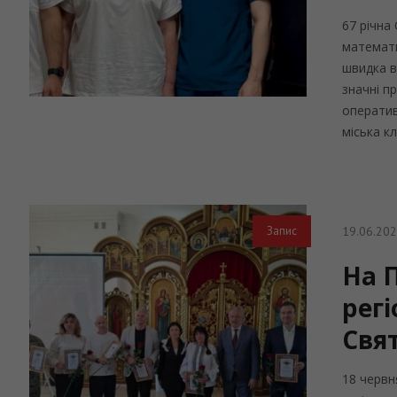
67 річна
математи
швидка в
значні п
оператив
міська кл
19.06.20
Запис
На 
рег
Свя
18 червн