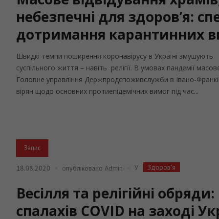
небезпечні для здоров’я: сп
дотримання карантинних в
Швидкі темпи поширення коронавірусу в Україні змушують 
суспільного життя – навіть релігії. В умовах пандемії масове
Головне управління Держпродспоживслужби в Івано-Франківс
вірян щодо основних протиепідемічних вимог під час...
Запис
Здоров'я
У
18.08.2020
опубліковано
Admin
Весілля та релігійні обряд
спалахів COVID на заході Ук