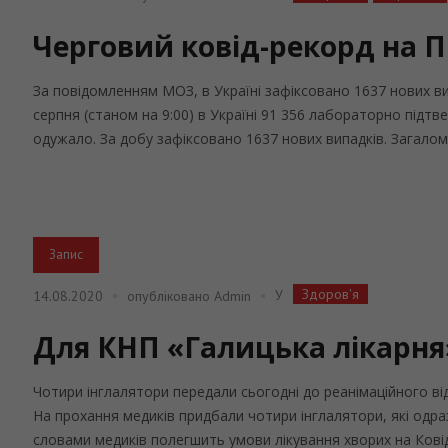
Черговий ковід-рекорд на П
За повідомленням МОЗ, в Україні зафіксовано 1637 нових вип
серпня (станом на 9:00) в Україні 91 356 лабораторно підтв
одужало. За добу зафіксовано 1637 нових випадків. Загалом
Запис
Здоров'я
У
14.08.2020
опубліковано
Admin
Для КНП «Галицька лікарня
Чотири інглалятори передали сьогодні до реанімаційного від
На прохання медиків придбали чотири інглалятори, які одра
словами медиків полегшить умови лікування хворих на Ковід-