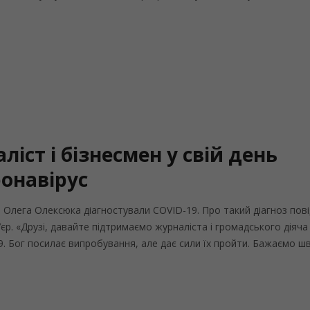
іст і бізнесмен у свій день
онавірус
а Олега Олексюка діагностували COVID-19. Про такий діагноз пов
єр. «Друзі, давайте підтримаємо журналіста і громадського діяча
9. Бог посилає випробування, але дає сили їх пройти. Бажаємо ш