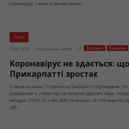
коронавірус. Також за вихідні маємо...
Запис
Здоров'я
Карантин
У
17.08.2020
опубліковано
Admin
Коронавірус не здається: що
Прикарпатті зростає
Станом на ранок 17 серпня на Прикарпатті підтвердили 164 
повідомляють у Міністерстві охорони здоров’я, пише “Західн
випадків COVID-19, з них 2089 летальних, 48 164 пацієнти 
289...