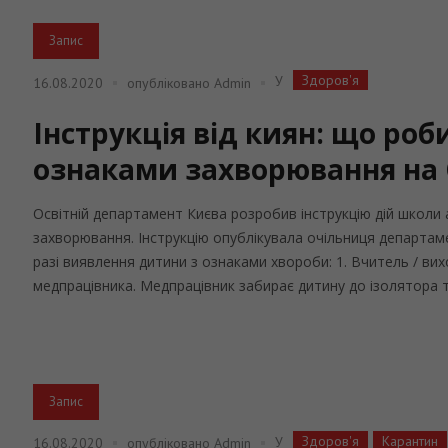
Запис
Здоров'я
У
16.08.2020
опубліковано
Admin
Інструкція від киян: що ро
ознаками захворювання на 
Освітній департамент Києва розробив інструкцію дій школи
захворювання. Інструкцію опублікувала очільниця департамен
разі виявлення дитини з ознаками хвороби: 1. Вчитель / в
медпрацівника. Медпрацівник забирає дитину до ізолятора та
Запис
Здоров'я
Карантин
У
16.08.2020
опубліковано
Admin