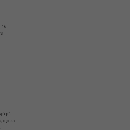
. 16
ти
р’єр“.
», що за
.