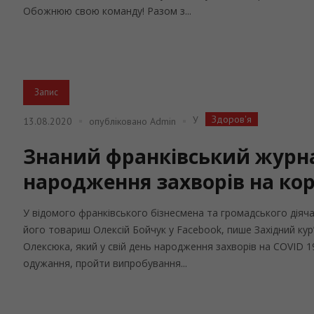
Обожнюю свою команду! Разом з...
Запис
Здоров'я
У
13.08.2020
опубліковано
Admin
Знаний франківський журнал
народження захворів на кор
У відомого франківського бізнесмена та громадського діяч
його товариш Олексій Бойчук у Facebook, пише Західний кур’
Олексюка, який у свій день народження захворів на COVID 1
одужання, пройти випробування...