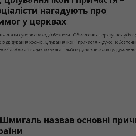
еціалісти нагадують про
имог у церквах
вживати суворих заходів безпеки. Обмеження торкнулися усіх с
 відвідування храмів, цілування ікон і причастя – дуже небезпечн
ькій області подає до уваги Пам’ятку для єпископату, духовенс
и: Шмигаль назвав основні при
раїни