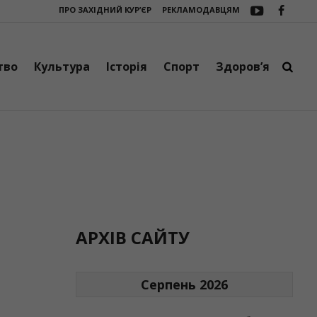
ПРО ЗАХІДНИЙ КУР’ЄР
РЕКЛАМОДАВЦЯМ
Болехівському дитсадку “Веселка” триває активна підготовка до новог
тво
Культура
Історія
Спорт
Здоров’я
АРХІВ САЙТУ
Серпень 2026