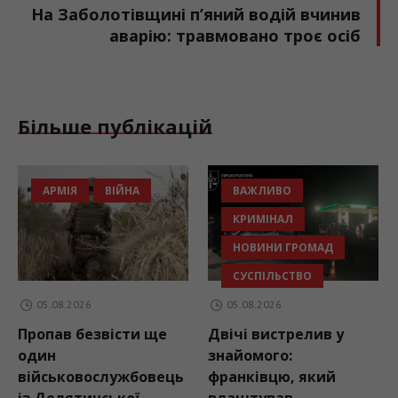
На Заболотівщині п’яний водій вчинив
аварію: травмовано троє осіб
Більше публікацій
АРМІЯ
ВІЙНА
ВАЖЛИВО
КРИМІНАЛ
НОВИНИ ГРОМАД
СУСПІЛЬСТВО
05.08.2026
05.08.2026
Пропав безвісти ще
Двічі вистрелив у
один
знайомого:
військовослужбовець
франківцю, який
із Делятинської
влаштував