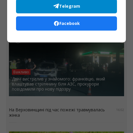
Telegram
Пропав безвісти ще один військовослужбовець
17:29
із Делятинської громади
Facebook
Важливо
Двічі вистрелив у знайомого: франківцю, який
влаштував стрілянину біля АЗС, прокурори
повідомили про нову підозру
На Верховинщині під час пожежі травмувалась
16:02
жінка