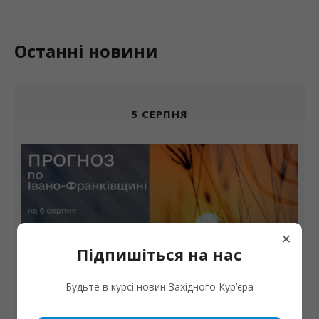
Останні новини
5 СЕРПНЯ
×
Підпишіться на нас
Погода
Завтра знову буде тепло: повітря прогріється до
Будьте в курсі новин Західного Кур’єра
+39