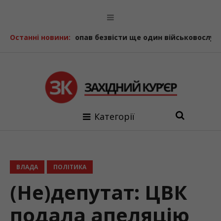
до +39
Останні новини:
Пропав безвісти ще один військовослужбовець і
Категорії
ВЛАДА
ПОЛІТИКА
(Не)депутат: ЦВК
подала апеляцію