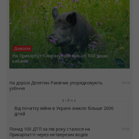
Довкілля
На Прикарпатті нарахували більше 800 диких
кабанів
На дорозі Делятин-Раківчик упорядковують
14:14
узбіччя
ВІЙНА
Від початку війни в Україні зникло більше 2000
дітей
Понад 100 ДТП за пів року сталося на
13:02
Прикарпатті через нетверезих водіїв