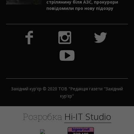
стрілянину біля АЗС, прокурори
повідомили про нову підозру
Західний кур'єр © 2020 ТОВ "Редакція газети "Західний
кур'єр"
H
i
-
I
T
S
t
u
d
i
o
Розробка