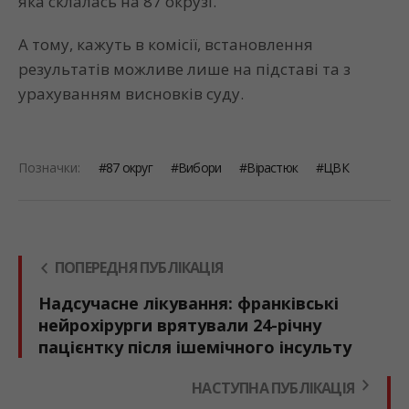
яка склалась на 87 окрузі.
А тому, кажуть в комісії, встановлення
результатів можливе лише на підставі та з
урахуванням висновків суду.
Позначки:
87 округ
Вибори
Вірастюк
ЦВК
ПОПЕРЕДНЯ ПУБЛІКАЦІЯ
Надсучасне лікування: франківські
нейрохірурги врятували 24-річну
пацієнтку після ішемічного інсульту
НАСТУПНА ПУБЛІКАЦІЯ