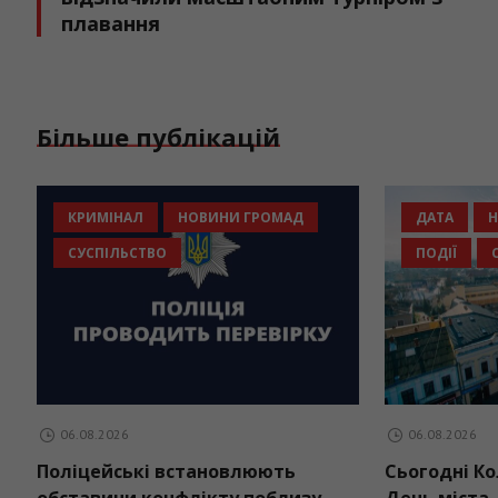
плавання
Більше публікацій
СТВО
КРИМІНАЛ
НОВИНИ ГРОМАД
СУСПІЛЬСТВО
06.08.2026
али двох
Поліцейські встановлюють