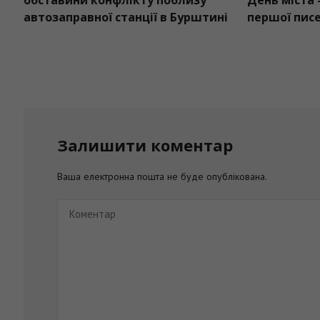
го центру
обставини конфлікту поблизу
сімей
автозаправної станції в Бурштині
никли
Залишити коментар
Ваша електронна пошта не буде опублікована.