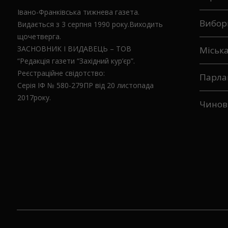
Верхо
Івано-Франківська тижнева газета.
Вибор
Видається з 3 серпня 1990 року.Виходить
щочетверга.
ЗАСНОВНИК І ВИДАВЕЦЬ – ТОВ
Міськ
“Редакція газети “Західний кур’єр”.
Реєстраційне свідотство:
Парла
Серія ІФ № 580-279ПР від 20 листопада
2017року.
Чинов