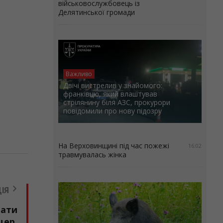
військовослужбовець із
Делятинської громади
Важливо
Двічі вистрелив у знайомого:
франківцю, який влаштував
стрілянину біля АЗС, прокурори
повідомили про нову підозру
На Верховинщині під час пожежі
16:02
травмувалась жінка
ІЯ
вати
цер,