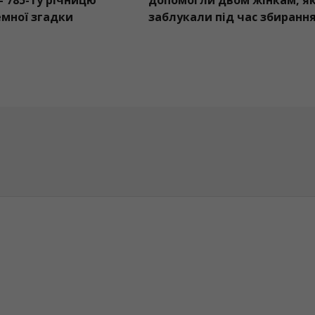
День міста – 785-ту річницю
допомогли двом
першої писемної згадки
заблукали під 