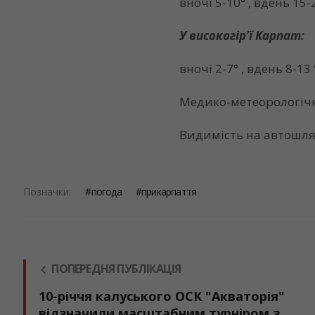
вночі 5-10° , вдень 15-
У високогір’ї Карпат:
вночі 2-7° , вдень 8-13 
Медико-метеорологічн
Видимість на автошля
Позначки:
погода
прикарпаття
ПОПЕРЕДНЯ ПУБЛІКАЦІЯ
10-річчя калуського ОСК "Акваторія"
відзначили масштабним турніром з