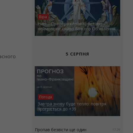
Віра
Нині – Преображення Христове –
неймовірне сяйво Божого Об’явлення
5 СЕРПНЯ
асного
Погода
Завтра знову буде тепло: повітря
прогріється до +39
Пропав безвісти ще один
17:29