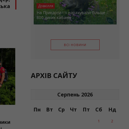
ська
Довкілля
На Прикарпатті нарахували більше
800 диких кабанів
ВСІ НОВИНИ
ИТУАЦІЇ
АРХІВ САЙТУ
Серпень 2026
Пн
Вт
Ср
Чт
Пт
Сб
Нд
1
2
ні рятувальники