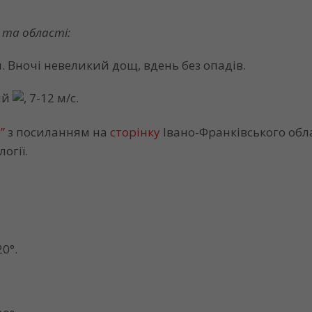
у та області:
 Вночі невеликий дощ, вдень без опадів.
ий
, 7-12 м/с.
”
з посиланням на
сторінку
Івано-Франківського обл
огії.
20°.