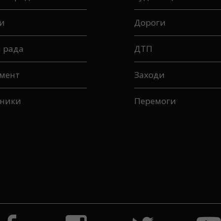
вна рада
Будівництво
и
Дороги
а рада
ДТП
мент
Заходи
ники
Перемоги