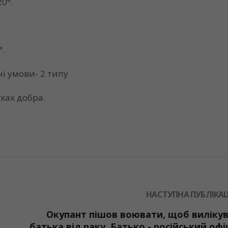
20°.
°.
і умови- 2 типу
хах добра.
НАСТУПНА ПУБЛІКАЦ
Окупант пішов воювати, щоб виліку
батька від раку. Батько - російський офі