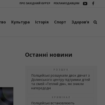
ПРО ЗАХІДНИЙ КУР’ЄР
РЕКЛАМОДАВЦЯМ
одні
Поліцейські встановлюють обставини конфлікту поблизу автоза
тво
Культура
Історія
Спорт
Здоров’я
Останні новини
РОЗШУК
Поліцейські розшукали двох дівчат з
Долинського центру підтримки дітей
та сімей «Теплий дім», які зникли
напередодні
КРИМІНАЛ
Поліцейські встановлюють