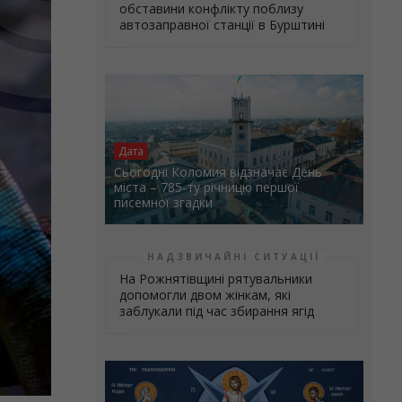
обставини конфлікту поблизу
автозаправної станції в Бурштині
Дата
Сьогодні Коломия відзначає День
міста – 785-ту річницю першої
писемної згадки
НАДЗВИЧАЙНІ СИТУАЦІЇ
На Рожнятівщині рятувальники
допомогли двом жінкам, які
заблукали під час збирання ягід