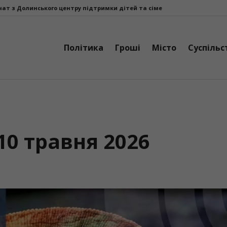
го центру підтримки дітей та сімей «Теплий дім», які зникли наперед
Політика
Гроші
Місто
Суспільс
10 травня 2026