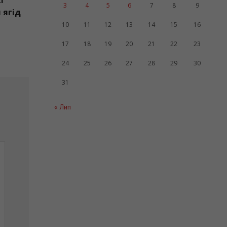
 жінкам, які
3
4
5
6
7
8
9
час збирання ягід
10
11
12
13
14
15
16
17
18
19
20
21
22
23
24
25
26
27
28
29
30
31
« Лип