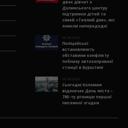
Поліцейські розшукали
двох дівчат з
Долинського центру
підтримки дітей та
сімей «Теплий дім», які
зникли напередодні
06.08.2026
Поліцейські
встановлюють
обставини конфлікту
поблизу автозаправної
станції в Бурштині
06.08.2026
Сьогодні Коломия
відзначає День міста –
785-ту річницю першої
писемної згадки