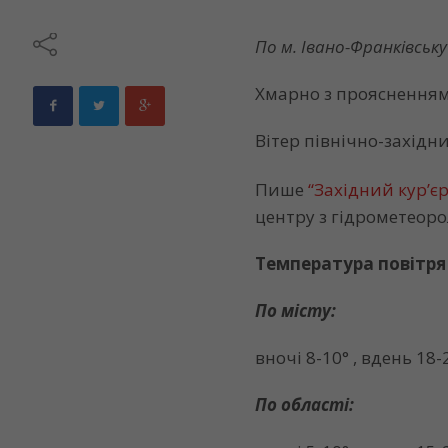
По м. Івано-Франківськ
Хмарно з проясненням.
Вітер північно-західн
Пише
“Західний кур’єр
центру з гідрометеорол
Температура повітря
По місту:
вночі 8-10° , вдень 18-
По області: