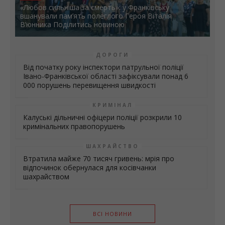
«Любов сильніша за смерть»: у Франківську
вшанували пам’ять полеглого Героя Віталія
В’юнника Поділитись новиною
ДОРОГИ
Від початку року інспектори патрульної поліції
Івано-Франківської області зафіксували понад 6
000 порушень перевищення швидкості
КРИМІНАЛ
Калуські дільничні офіцери поліції розкрили 10
кримінальних правопорушень
ШАХРАЙСТВО
Втратила майже 70 тисяч гривень: мрія про
відпочинок обернулася для косівчанки
шахрайством
ВСІ НОВИНИ