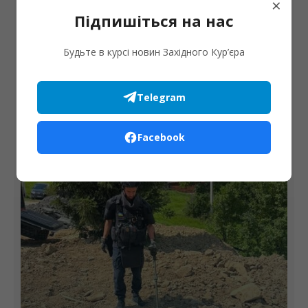
×
Підпишіться на нас
АГРОСЕКТОР
Будьте в курсі новин Західного Кур’єра
На Рогатинщині прокуратура через суд вимагає від
агрофірми сплатити понад 600 тис. грн боргу за
оренду землі
Telegram
Facebook