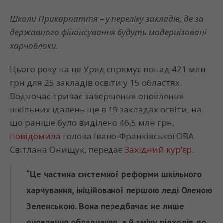
Школи Прикарпаття – у переліку закладів, де за
державного фінансування будуть модернізовані
харчоблоки.
Цього року на це Уряд спрямує понад 421 млн
грн для 25 закладів освіти у 15 областях.
Водночас триває завершення оновлення
шкільних їдалень ще в 19 закладах освіти, на
що раніше було виділено 46,5 млн грн,
повідомила
голова Івано-Франківської ОВА
Світлана Онищук, передає
Західний кур’єр
.
“Це частина системної реформи шкільного
харчування, ініційованої першою леді Оленою
Зеленською. Вона передбачає не лише
оновлення обладнання, а й зміну підходів до