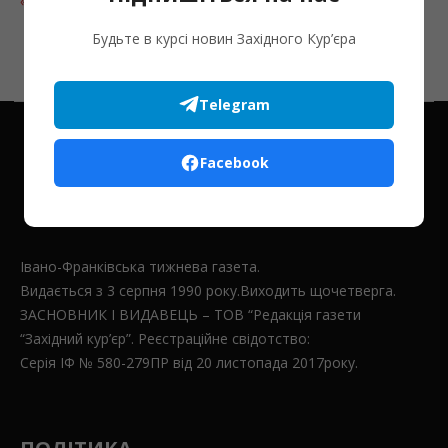
« Лип
Будьте в курсі новин Західного Кур’єра
Telegram
Facebook
Івано-Франківська тижнева газета.
Видається з 3 серпня 1990 року.Виходить щочетверга.
ЗАСНОВНИК І ВИДАВЕЦЬ – ТОВ “Редакція газети
“Західний кур’єр”. Реєстраційне свідотство:
Серія ІФ № 580-279ПР від 20 листопада 2017року.