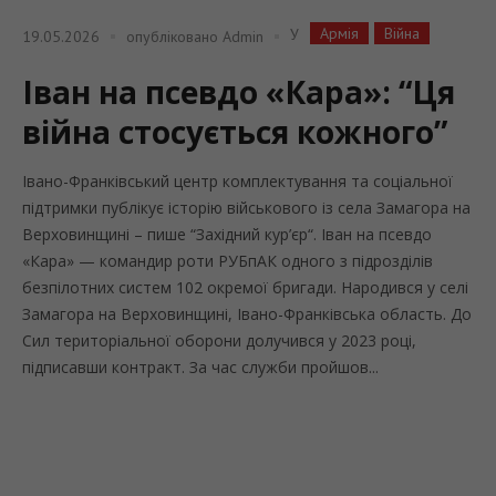
Армія
Війна
У
19.05.2026
опубліковано
Admin
Іван на псевдо «Кара»: “Ця
війна стосується кожного”
Івано-Франківський центр комплектування та соціальної
підтримки публікує історію військового із села Замагора на
Верховинщині – пише “Західний кур’єр“. Іван на псевдо
«Кара» — командир роти РУБпАК одного з підрозділів
безпілотних систем 102 окремої бригади. Народився у селі
Замагора на Верховинщині, Івано-Франківська область. До
Сил територіальної оборони долучився у 2023 році,
підписавши контракт. За час служби пройшов...