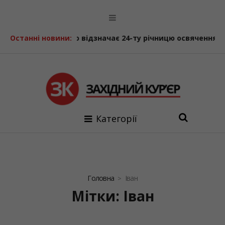
 Господнього відзначає 24-ту річницю освячення
Останні новини:
«Літ
Категорії
Головна
Іван
Мітки: Іван