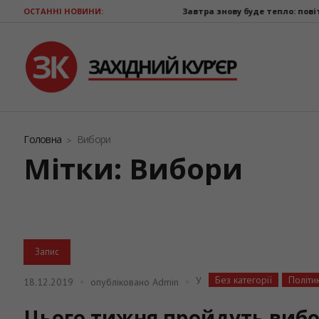
ОСТАННІ НОВИНИ:
Завтра знову буде тепло: повітря пр
Головна
Вибори
Мітки: Вибори
Запис
Без категорії
Політи
У
18.12.2019
опубліковано
Admin
Цього тижня пройдуть вибо