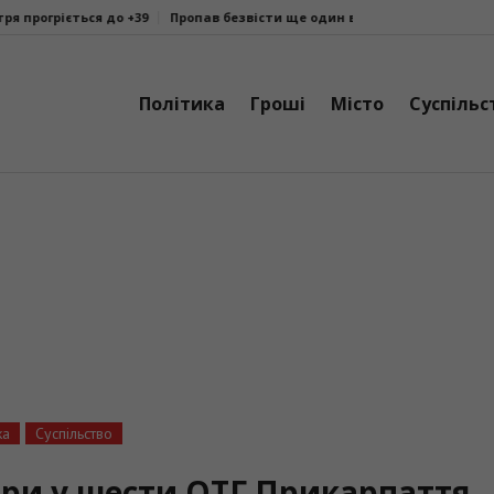
огріється до +39
Пропав безвісти ще один військовослужбовець із Д
Політика
Гроші
Місто
Суспільс
ка
Суспільство
ри у шести ОТГ Прикарпаття