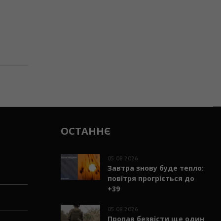
ОСТАННЄ
05.08.2026
Завтра знову буде тепло:
повітря прогріється до
+39
05.08.2026
Пропав безвісти ще один