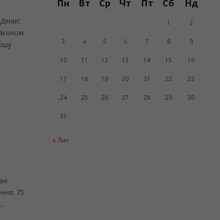
Пн
Вт
Ср
Чт
Пт
Сб
Нд
 Денис
1
2
аконом.
3
4
5
6
7
8
9
рошу
10
11
12
13
14
15
16
17
18
19
20
21
22
23
24
25
26
27
28
29
30
31
« Лип
рні
ння: 75
..