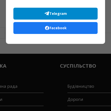
Telegram
Facebook
1
…
7
8
КА
СУСПІЛЬСТВО
вна рада
Будівництво
и
Дороги