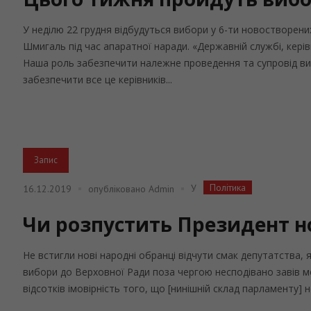
У неділю 22 грудня відбудуться вибори у 6-ти новостворени
Шмигаль під час апаратної наради. «Державній службі, кер
Наша роль забезпечити належне проведення та супровід виб
забезпечити все це керівників...
Запис
Політика
У
16.12.2019
опубліковано
Admin
Чи розпустить Президент н
Не встигли нові народні обранці відчути смак депутатства, 
вибори до Верховної Ради поза чергою несподівано завів мо
відсотків імовірність того, що [нинішній склад парламенту] н