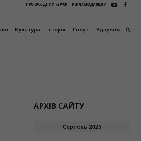
ПРО ЗАХІДНИЙ КУР’ЄР
РЕКЛАМОДАВЦЯМ
елятинської громади
Двічі вистрелив у знайомого: франківцю, який 
тво
Культура
Історія
Спорт
Здоров’я
АРХІВ САЙТУ
Серпень 2026