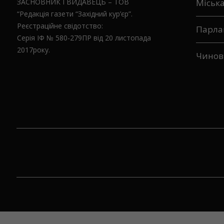
ЗАСНОВНИК І ВИДАВЕЦЬ – ТОВ
Міськ
“Редакція газети “Західний кур’єр”.
Реєстраційне свідотство:
Парла
Серія ІФ № 580-279ПР від 20 листопада
2017року.
Чинов