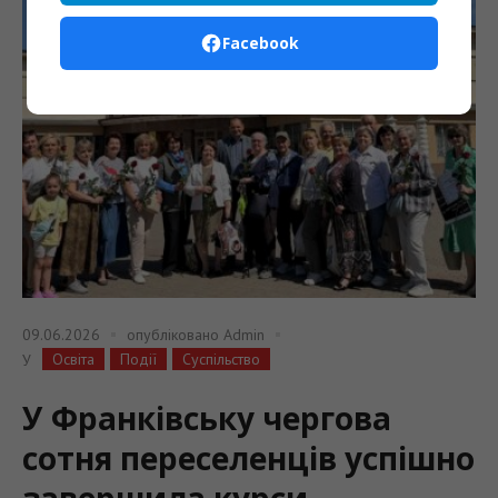
Facebook
09.06.2026
опубліковано
Admin
Освіта
Події
Суспільство
У
У Франківську чергова
сотня переселенців успішно
завершила курси