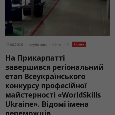
Освіта
У
12.06.2026
опубліковано
Admin
На Прикарпатті
завершився регіональний
етап Всеукраїнського
конкурсу професійної
майстерності «WorldSkills
Ukraine». Відомі імена
переможців