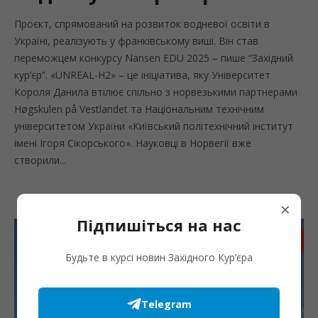
Проєкт, спрямований на розвиток водневої освіти в
Україні, реалізують у франківському виші. Він став
переможцем конкурсу Nansen EDU 2025 – пише “Західний
кур’єр”. «UNREAL-H2» – це ініціатива, яку Університет
Короля Данила втілює спільно з норвезькими партнерами
Høgskulen på Vestlandet та Національним технічним
університетом України «Київський політехнічний інститут
імені Ігоря Сікорського». Науковці в Норвегії вже
створили...
×
Підпишіться на нас
Запис
Будьте в курсі новин Західного Кур’єра
Telegram