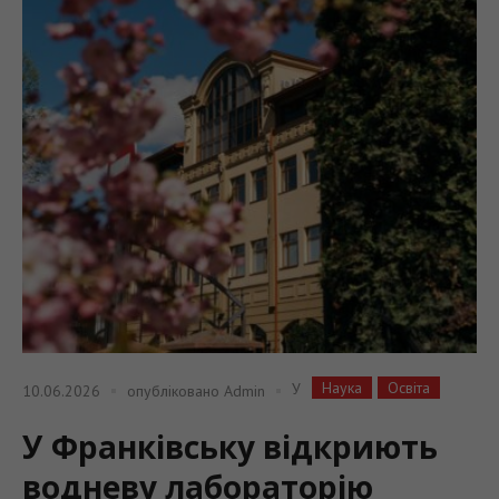
Наука
Освіта
У
10.06.2026
опубліковано
Admin
У Франківську відкриють
водневу лабораторію