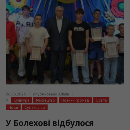
06.06.2026
опубліковано
Admin
Культура
Мистецтво
Новини громад
Освіта
У
Події
Суспільство
У Болехові відбулося