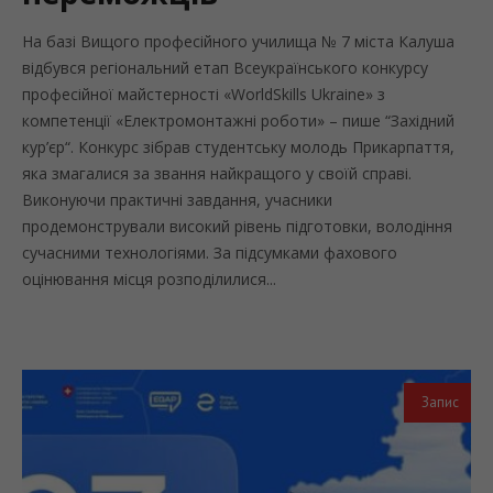
На базі Вищого професійного училища № 7 міста Калуша
відбувся регіональний етап Всеукраїнського конкурсу
професійної майстерності «WorldSkills Ukraine» з
компетенції «Електромонтажні роботи» – пише “Західний
кур’єр“. Конкурс зібрав студентську молодь Прикарпаття,
яка змагалися за звання найкращого у своїй справі.
Виконуючи практичні завдання, учасники
продемонстрували високий рівень підготовки, володіння
сучасними технологіями. За підсумками фахового
оцінювання місця розподілилися...
Запис