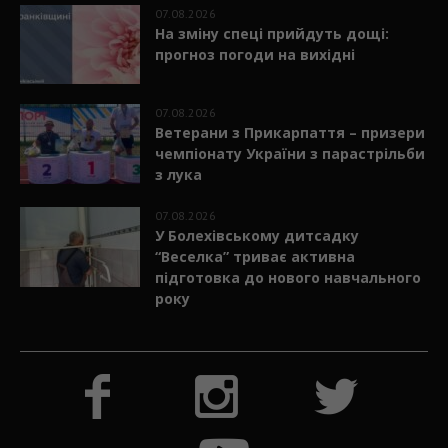
07.08.2026
На зміну спеці прийдуть дощі:
прогноз погоди на вихідні
07.08.2026
Ветерани з Прикарпаття – призери
чемпіонату України з парастрільби
з лука
07.08.2026
У Болехівському дитсадку
“Веселка” триває активна
підготовка до нового навчального
року