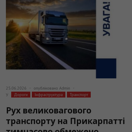
25.06.2026
опубліковано
Admin
Дороги
Інфраструктура
Транспорт
У
Рух великовагового
транспорту на Прикарпатті
тимчасово обмежено