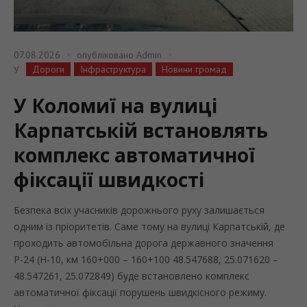
07.08.2026
опубліковано
Admin
Дороги
Інфраструктура
Новини громад
У
У Коломиї на вулиці
Карпатській встановлять
комплекс автоматичної
фіксації швидкості
Безпека всіх учасників дорожнього руху залишається
одним із пріоритетів. Саме тому на вулиці Карпатській, де
проходить автомобільна дорога державного значення
Р-24 (Н-10, км 160+000 – 160+100 48.547688, 25.071620 –
48.547261, 25.072849) буде встановлено комплекс
автоматичної фіксації порушень швидкісного режиму.