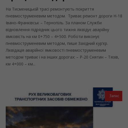
На Тисменицькій трасі ремонтують покриття
пневмоструменевим методом. Триває ремонт дороги Н-18
Івано-Франківськ – Тернопіль. За планом Служби
відновлення підрядник цього тижня ліквідує аварійну
ямковість на км 0+750 – 4+500. Роботи виконує
пневмоструменевим методом, пише Західний кур’єр.
Ліквідація аварійної ямковості пневмоструменевим
методом триває і на інших дорогах: – Р-20 Снятин – Тязів,
км 4+000 – км...
Запис