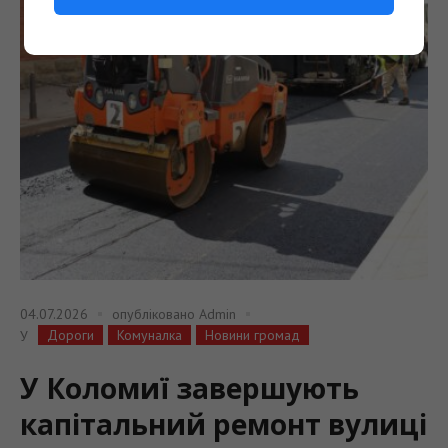
04.07.2026
опубліковано
Admin
Дороги
Комуналка
Новини громад
У
У Коломиї завершують
капітальний ремонт вулиці