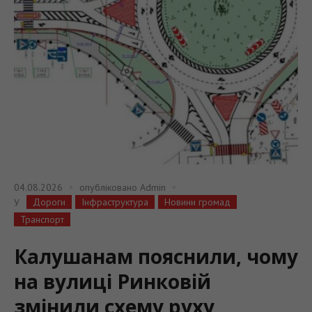
04.08.2026
опубліковано
Admin
Дороги
Інфраструктура
Новини громад
У
Транспорт
Калушанам пояснили, чому
на вулиці Ринковій
змінили схему руху