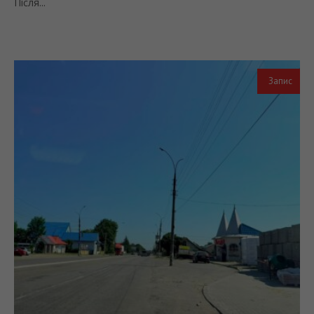
Після...
Запис