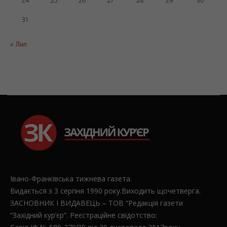
24
25
26
27
28
29
30
31
« Лип
Івано-Франківська тижнева газета.
Видається з 3 серпня 1990 року.Виходить щочетверга.
ЗАСНОВНИК І ВИДАВЕЦЬ – ТОВ “Редакція газети
“Західний кур’єр”. Реєстраційне свідотство: