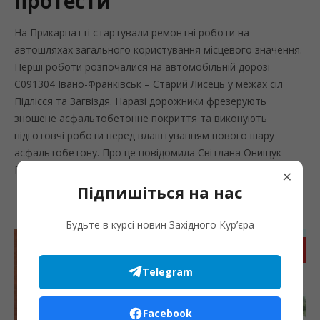
протести
На Прикарпатті стартували ремонтні роботи на
автошляхах загального користування місцевого значення.
Перші роботи розпочалися на автомобільній дорозі
С091304 Івано-Франківськ – Старий Лисець у межах сіл
Підлісся та Загвіздя. Наразі дорожники фрезерують
зношене асфальтобетонне покриття та виконують
підготовчі роботи перед влаштуванням нового шару
асфальтобетону. Про це повідомила Світлана Онищук
Голова Івано-Франківської ОВА., пише “Західний кур’єр”. У...
×
Підпишіться на нас
Будьте в курсі новин Західного Кур’єра
Запис
Telegram
Facebook