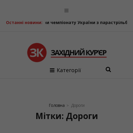
ату України з парастрільби з лука
Останні новини:
У Болехівському дит
Категорії
Головна
Дороги
Мітки: Дороги