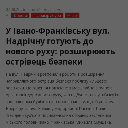
07.08.2026
опубліковано
Admin
Дороги
Інфраструктура
Місто
У
У Івано-Франківську вул.
Надрічну готують до
нового руху: розширюють
острівець безпеки
На вул. Надрічній розпочали роботи з розширення
направляючого острівця безпеки поблизу кільцевої
розв’язки. Це рішення пов’язане з масштабною зміною
організації дорожнього руху, яка відбувається у зв’язку із
завершенням будівництва нового мосту, що з’єднає вул.
Надрічну та вул. Хіміків у мікрорайоні Пасічна. Пише
“Західний кур’єр” з посиланням на сторінку заступника
міського голови Івано-Франківська Михайла Смушака.