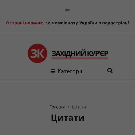
 чемпіонату України з парастрільби з лука
Останні новини:
У Болехівсь
Категорії
Головна
Цитати
Цитати