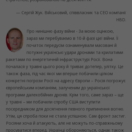
— Сергій Жук. Військовий, співвласник та СЕО компанії
HBD.
Про нинішню фазу війни - За моєю оцінкою,
зараз ми перебуваємо в 10-й фазі цієї війни. Її
початок передусім ознаменували масовані й
потужні українські удари дронами та крилатими
ракетами по енергетичній інфраструктурі Росії. Вона
почалася у травні цього року й триває дотепер, улітку. Це
також фаза, під час якої ми вперше побачили цілком
конкретні погрози Росії на адресу Європи – Росія погрожує
європейським компаніям, залученим до української
програми далекобійних дронів. Крім того, саме зараз – ще
у травні – ми побачили спробу США виступити
посередником для досягнення певного припинення вогню.
Утім, ця спроба поки не стала успішною. Сам фронт застиг.
Росіяни хоча й атакують, але не можуть по-справжньому
просуватися вперед. Українці обороняються, однак також