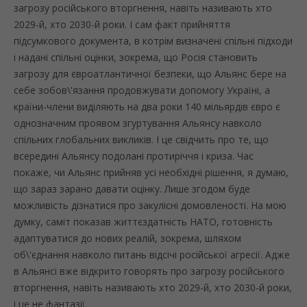
загрозу російського вторгнення, навіть називають хто
2029-й, хто 2030-й роки. І сам факт прийняття
підсумкового документа, в котрім визначені спільні підходи
і надані спільні оцінки, зокрема, що Росія становить
загрозу для євроатлантичної безпеки, що Альянс бере на
себе зобов\'язання продовжувати допомогу Україні, а
країни-члени виділяють на два роки 140 мільярдів євро є
однозначним проявом згуртування Альянсу навколо
спільних глобальних викликів. І це свідчить про те, що
всередині Альянсу подолані протиріччя і криза. Час
покаже, чи Альянс прийняв усі необхідні рішення, я думаю,
що зараз зарано давати оцінку. Лише згодом буде
можливість дізнатися про закулісні домовленості. На мою
думку, саміт показав життєздатність НАТО, готовність
адаптуватися до нових реалій, зокрема, шляхом
об\'єднання навколо питань відсічі російської агресії. Адже
в Альянсі вже відкрито говорять про загрозу російського
вторгнення, навіть називають хто 2029-й, хто 2030-й роки,
і це не фантазії.