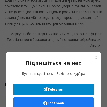
додати Ілона Маска зі Starlink. Для цієї фази, на мою думку,
показово й те, що 5 липня Пєсков уперше публічно назвав
\"спецоперацію\" війною. У відомій російській градації рівнів
ескалації це, на мій погляд, ще один крок – від локальної
війни у напрямі до так званої регіональної війни.
— Маркус Райснер. Керівник Інституту підготовки офіцерів
Терезіанської військової академії полковник збройних сил
Австрії.
×
Підпишіться на нас
Будьте в курсі новин Західного Кур’єра
Останні новини
Telegram
Facebook