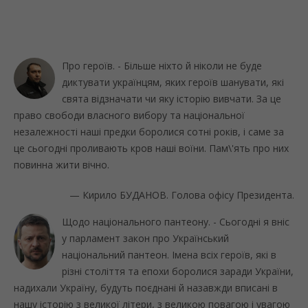
Про героїв. - Більше ніхто й ніколи не буде
диктувати українцям, яких героїв шанувати, які
свята відзначати чи яку історію вивчати. За це
право свободи власного вибору та національної
незалежності наші предки боролися сотні років, і саме за
це сьогодні проливають кров наші воїни. Пам\'ять про них
повинна жити вічно.
— Кирило БУДАНОВ. Голова офісу Президента.
Щодо національного пантеону. - Сьогодні я вніс
у парламент закон про Український
національний пантеон. Імена всіх героїв, які в
різні століття та епохи боролися заради України,
надихали Україну, будуть поєднані й назавжди вписані в
нашу історію з великої літери, з великою повагою і увагою