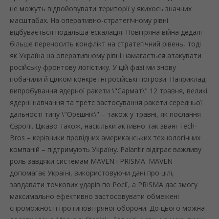
не можуть відвойовувати території у якихось значних
масштабах. На оперативно-стратегічному рівні
відбувається подальша ескалація. Повітряна війна дедалі
більше переносить конфлікт на стратегічний рівень, тоді
як Україна на оперативному рівні намагається атакувати
російську фронтову логістику. У цій фазі ми знову
побачили й цілком конкретні російські погрози. Наприклад,
випробування ядерної ракети \"Сармат\" 12 травня, великі
ядерні навчання та третє застосування ракети середньої
дальності типу \"Орєшнік\" – також у травні, як послання
Європі. Цікаво також, наскільки активно так звані Tech-
Bros – керівники провідних американських технологічних
компаній – підтримують Україну. Palantir відіграє важливу
роль завдяки системам MAVEN і PRISMA. MAVEN
допомагає Україні, використовуючи дані про цілі,
завдавати точкових ударів по Росії, а PRISMA дає змогу
максимально ефективно застосовувати обмежені
спроможності протиповітряної оборони. До цього можна