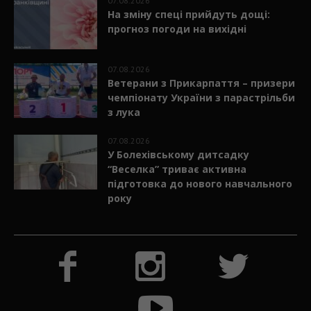
07.08.2026
На зміну спеці прийдуть дощі:
прогноз погоди на вихідні
07.08.2026
Ветерани з Прикарпаття – призери
чемпіонату України з парастрільби
з лука
07.08.2026
У Болехівському дитсадку
“Веселка” триває активна
підготовка до нового навчального
року