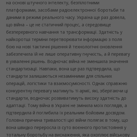
на основі штучного інтелекту, безпілотними
платформами, засобами радіоелектронної боротьби та
даними в режимі реального часу. Україна ще раз довела,
що війна – це не статичний процес, а середовище
безперервного навчання та трансформації. Здатність у
найкоротші терміни перетворювати інформацію з поля
бою на нові тактичні рішення й технологічні оновлення
забезпечила їй не лише оперативну гнучкість, а й перевагу
в ухваленні рішень. Водночас війна не зменшила значення
стандартизації. Навпаки, вона ще раз підтвердила, що
стандарти залишаються незамінними для спільних
операцій, логістики та взаємосумісності. Однак справжню
конкурентну перевагу матимуть ті армії, які, зберігаючи ці
стандарти, водночас розвиватимуть високу здатність до
адаптації. Тому війна в Україні не змінила моїх поглядів, а
підтвердила й поглибила їх реальним бойовим досвідом.
Головна причина тривалості цієї війни полягає в тому, що
вона швидко переросла із суто воєнного протистояння у
тотальну боротьбу на виснаження, яка охоплює військову