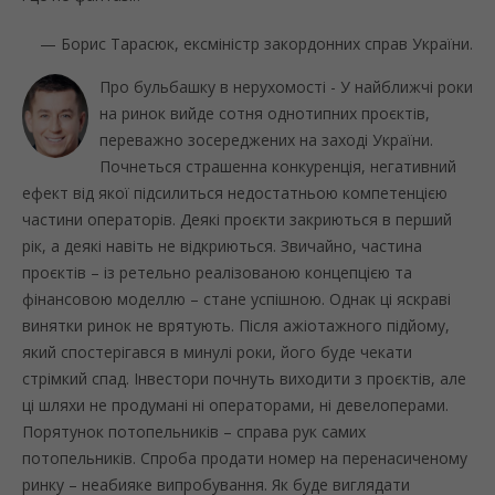
— Борис Тарасюк, ексміністр закордонних справ України.
Про бульбашку в нерухомості - У найближчі роки
на ринок вийде сотня однотипних проєктів,
переважно зосереджених на заході України.
Почнеться страшенна конкуренція, негативний
ефект від якої підсилиться недостатньою компетенцією
частини операторів. Деякі проєкти закриються в перший
рік, а деякі навіть не відкриються. Звичайно, частина
проєктів – із ретельно реалізованою концепцією та
фінансовою моделлю – стане успішною. Однак ці яскраві
винятки ринок не врятують. Після ажіотажного підйому,
який спостерігався в минулі роки, його буде чекати
стрімкий спад. Інвестори почнуть виходити з проєктів, але
ці шляхи не продумані ні операторами, ні девелоперами.
Порятунок потопельників – справа рук самих
потопельників. Спроба продати номер на перенасиченому
ринку – неабияке випробування. Як буде виглядати