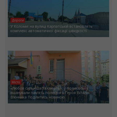
Дороги
У Коломиї на вулиці Карпатській встановлять
комплекс автоматичної фіксації швидкості
Місто
«Любов сильніша за смерть»: у Франківську
вшанували пам’ять полеглого Героя Віталія
В’юнника Поділитись новиною