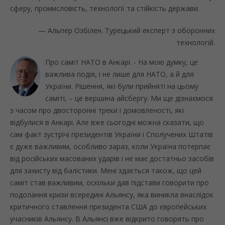
сферу, промисловість, технології та стійкість держави.
— Альпер Озбілен. Турецький експерт з оборонних
технологій.
Про саміт НАТО в Анкарі. - На мою думку, це
важлива подія, і не лише для НАТО, а й для
України. Рішення, які були прийняті на цьому
саміті, – це вершина айсбергу. Ми ще дізнаємося
з часом про двосторонні треки і домовленості, які
відбулися в Анкарі. Але вже сьогодні можна сказати, що
сам факт зустрічі президентів України і Сполучених Штатів
є дуже важливим, особливо зараз, коли Україна потерпає
від російських масованих ударів і не має достатньо засобів
для захисту від балістики. Мені здається також, що цей
саміт став важливим, оскільки дав підстави говорити про
подолання кризи всередині Альянсу, яка виникла внаслідок
критичного ставлення президента США до європейських
учасників Альянсу. В Альянсі вже відкрито говорять про