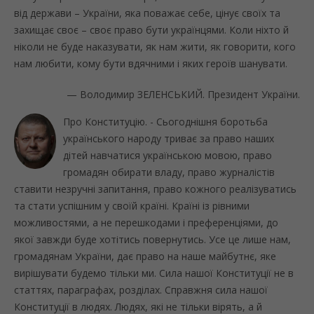
від держави – України, яка поважає себе, цінує своїх та
захищає своє – своє право бути українцями. Коли ніхто й
ніколи не буде наказувати, як нам жити, як говорити, кого
нам любити, кому бути вдячними і яких героїв шанувати.
— Володимир ЗЕЛЕНСЬКИЙ. Президент України.
Про Конституцію. - Сьогоднішня боротьба
українського народу триває за право наших
дітей навчатися українською мовою, право
громадян обирати владу, право журналістів
ставити незручні запитання, право кожного реалізуватись
та стати успішним у своїй країні. Країні із рівними
можливостями, а не перешкодами і преференціями, до
якої завжди буде хотітись повернутись. Усе це лише нам,
громадянам України, дає право на наше майбутнє, яке
вирішувати будемо тільки ми. Сила нашої Конституції не в
статтях, параграфах, розділах. Справжня сила нашої
Конституції в людях. Людях, які не тільки вірять, а й