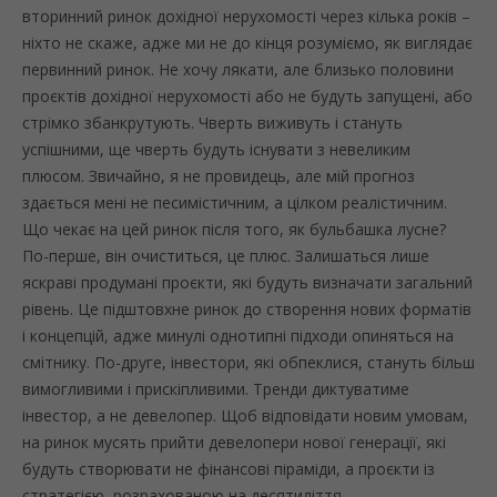
вторинний ринок дохідної нерухомості через кілька років –
ніхто не скаже, адже ми не до кінця розуміємо, як виглядає
первинний ринок. Не хочу лякати, але близько половини
проєктів дохідної нерухомості або не будуть запущені, або
стрімко збанкрутують. Чверть виживуть і стануть
успішними, ще чверть будуть існувати з невеликим
плюсом. Звичайно, я не провидець, але мій прогноз
здається мені не песимістичним, а цілком реалістичним.
Що чекає на цей ринок після того, як бульбашка лусне?
По-перше, він очиститься, це плюс. Залишаться лише
яскраві продумані проєкти, які будуть визначати загальний
рівень. Це підштовхне ринок до створення нових форматів
і концепцій, адже минулі однотипні підходи опиняться на
смітнику. По-друге, інвестори, які обпеклися, стануть більш
вимогливими і прискіпливими. Тренди диктуватиме
інвестор, а не девелопер. Щоб відповідати новим умовам,
на ринок мусять прийти девелопери нової генерації, які
будуть створювати не фінансові піраміди, а проєкти із
стратегією, розрахованою на десятиліття.