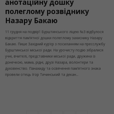
анотаційну дошку
полеглому розвіднику
Назару Бакаю
11 грудня на подвір’ї Бурштинського ліцею №3 відбулося
відкриття пам’ятної дошки полеглому захиснику Назару
Бакаю. Пише Західний кур’єр з посиланням на пресслужбу
Бурштинської міської ради. На урочисту подію зібралися
учні, вчителі, представники міської ради, дружина із
донечкою, мама, рідні, друзі Назара, волонтери та
духовенство. Панахиду та освячення пам’ятного знака
провели отець Ігор Тичинський та декан...