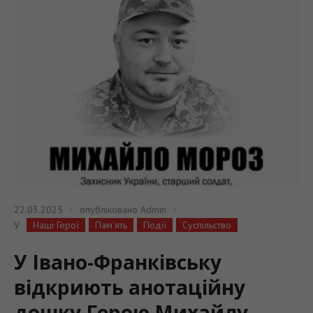
22.03.2025
опубліковано
Admin
Наші Герої
Пам'ять
Події
Суспільство
У
У Івано-Франківську
відкриють анотаційну
дошку Герою Михайлу