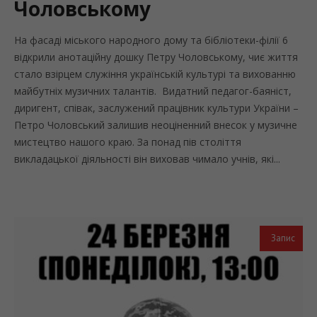
Чоловському
На фасаді міського народного дому та бібліотеки-філії 6
відкрили анотаційну дошку Петру Чоловському, чиє життя
стало взірцем служіння українській культурі та вихованню
майбутніх музичних талантів. Видатний педагог-баяніст,
диригент, співак, заслужений працівник культури України –
Петро Чоловський залишив неоціненний внесок у музичне
мистецтво нашого краю. За понад пів століття
викладацької діяльності він виховав чимало учнів, які...
Запис