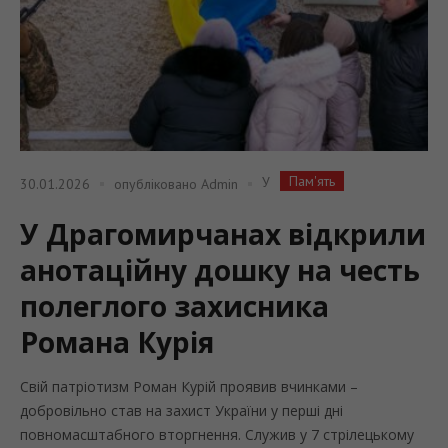
Пам'ять
У
30.01.2026
опубліковано
Admin
У Драгомирчанах відкрили
анотаційну дошку на честь
полеглого захисника
Романа Курія
Свій патріотизм Роман Курій проявив вчинками –
добровільно став на захист України у перші дні
повномасштабного вторгнення. Служив у 7 стрілецькому