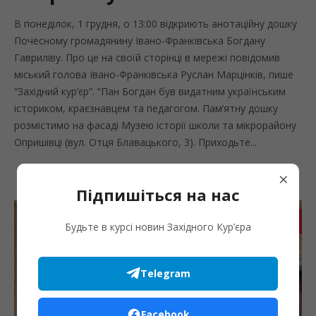
В понеділок, 1 грудня, о 13:00 відкриють анотаційну дошку
Почесному громадянину Івано-Франківська Богдану
Гавриліву. Про це на своїй сторінці в мережі повідомив
міський голова Івано-Франківська Руслан Марцінків, пише
“Західний кур’єр”. “Пан Богдан був видатним українським
істориком, краєзнавцем та педагогом. Пам’ятну дошку
розмістимо на фасаді Музею історії школи та мікрорайону
Опришівці (вул. Отця Блавацького, 3). Приходьте...
×
Підпишіться на нас
Запис
Будьте в курсі новин Західного Кур’єра
Telegram
Facebook