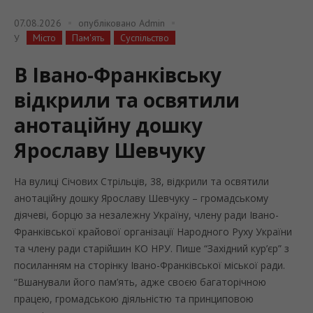
07.08.2026
опубліковано
Admin
Місто
Пам'ять
Суспільство
У
В Івано-Франківську
відкрили та освятили
анотаційну дошку
Ярославу Шевчуку
На вулиці Січових Стрільців, 38, відкрили та освятили
анотаційну дошку Ярославу Шевчуку – громадському
діячеві, борцю за незалежну Україну, члену ради Івано-
Франківської крайової організації Народного Руху України
та члену ради старійшин КО НРУ. Пише “Західний кур’єр” з
посиланням на сторінку Івано-Франківської міської ради.
“Вшанували його пам’ять, адже своєю багаторічною
працею, громадською діяльністю та принциповою