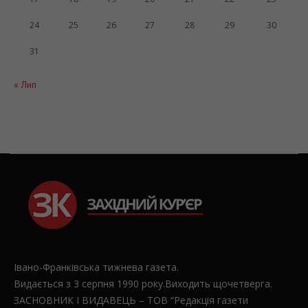
24
25
26
27
28
29
30
31
« Лип
Івано-Франківська тижнева газета.
Видається з 3 серпня 1990 року.Виходить щочетверга.
ЗАСНОВНИК І ВИДАВЕЦЬ – ТОВ “Редакція газети