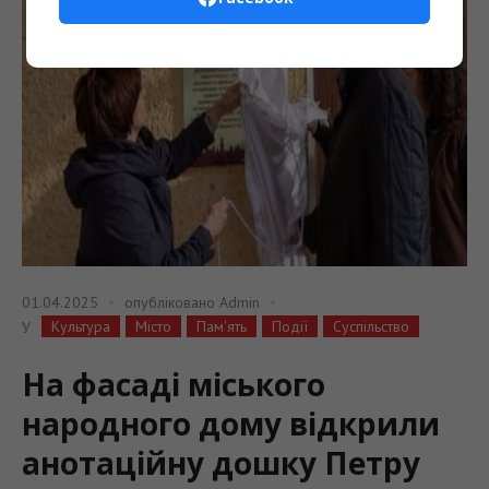
01.04.2025
опубліковано
Admin
Культура
Місто
Пам'ять
Події
Суспільство
У
На фасаді міського
народного дому відкрили
анотаційну дошку Петру