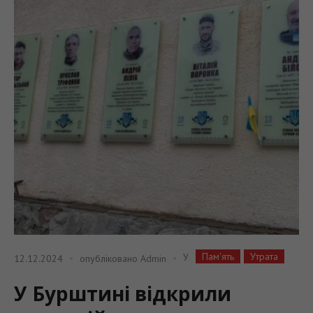
Пам'ять
Утрата
У
12.12.2024
опубліковано
Admin
У Бурштині відкрили