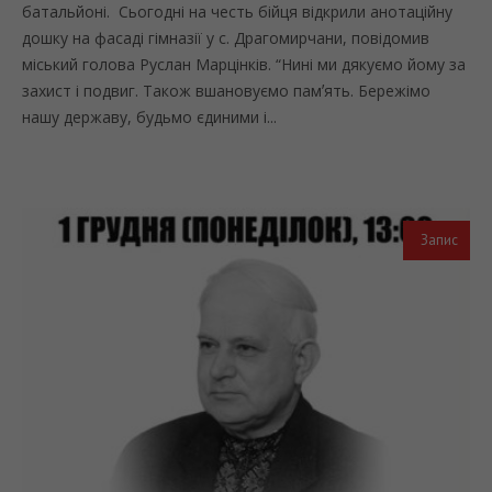
батальйоні. Сьогодні на честь бійця відкрили анотаційну
дошку на фасаді гімназії у с. Драгомирчани, повідомив
міський голова Руслан Марцінків. “Нині ми дякуємо йому за
захист і подвиг. Також вшановуємо памʼять. Бережімо
нашу державу, будьмо єдиними і...
Запис