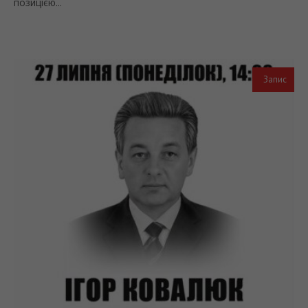
позицією...
Запис