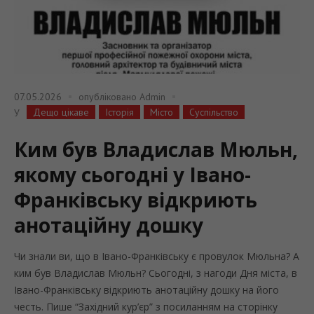
07.05.2026
опубліковано
Admin
Дещо цікаве
Історія
Місто
Суспільство
У
Ким був Владислав Мюльн,
якому сьогодні у Івано-
Франківську відкриють
анотаційну дошку
Чи знали ви, що в Івано-Франківську є провулок Мюльна? А
ким був Владислав Мюльн? Сьогодні, з нагоди Дня міста, в
Івано-Франківську відкриють анотаційну дошку на його
честь. Пише “Західний кур’єр” з посиланням на сторінку