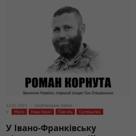
12.02.2025
опубліковано
Admin
Місто
Наші Герої
Пам'ять
Суспільство
У
У Івано-Франківську