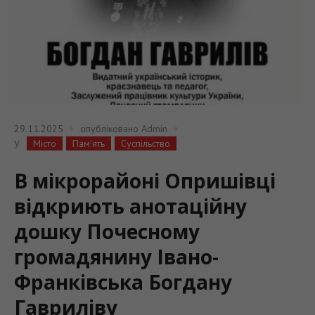
29.11.2025
опубліковано
Admin
Місто
Пам'ять
Суспільство
У
В мікрорайоні Опришівці
відкриють анотаційну
дошку Почесному
громадянину Івано-
Франківська Богдану
Гавриліву