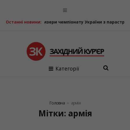
я – призери чемпіонату України з парастрільби з лука
Останні новини:
У
Категорії
Головна
армія
Мітки: армія