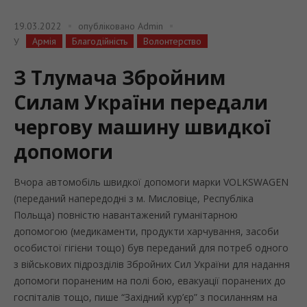
19.03.2022
опубліковано
Admin
Армія
Благодійність
Волонтерство
У
З Тлумача Збройним
Силам України передали
чергову машину швидкої
допомоги
Вчора автомобіль швидкої допомоги марки VOLKSWAGEN
(переданий напередодні з м. Мисловіце, Республіка
Польща) повністю навантажений гуманітарною
допомогою (медикаменти, продукти харчування, засоби
особистої гігієни тощо) був переданий для потреб одного
з військових підрозділів Збройних Сил України для надання
допомоги пораненим на полі бою, евакуації поранених до
госпіталів тощо, пише “Західний кур’єр” з посиланням на