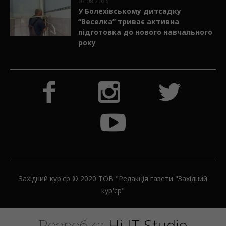
07.08.2026
У Болехівському дитсадку
“Веселка” триває активна
підготовка до нового навчального
року
Західний кур'єр © 2020 ТОВ "Редакція газети "Західний
кур'єр"
H
i
-
I
T
S
t
u
d
i
o
Розробка