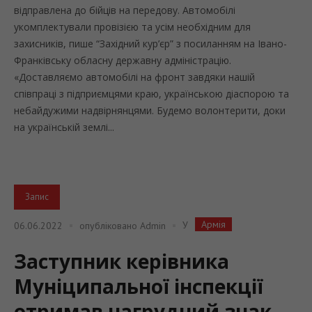
відправлена до бійців на передову. Автомобілі
укомплектували провізією та усім необхідним для
захисників, пише “Західний кур’єр” з посиланням на Івано-
Франківську обласну державну адміністрацію.
«Доставляємо автомобілі на фронт завдяки нашій
співпраці з підприємцями краю, українською діаспорою та
небайдужими надвірнянцями. Будемо волонтерити, доки
на українській землі...
Запис
Армія
У
06.06.2022
опубліковано
Admin
Заступник керівника
Муніципальної інспекції
отримав нагрудний знак