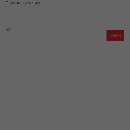
Тлумацьку міську...
Запис