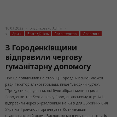
10.03.2022
опубліковано
Admin
Армія
Благодійність
Волонтерство
Допомога
У
З Городенківщини
відправили чергову
гуманітарну допомогу
Про це повідомили на сторінці Городенківської міської
ради територіальної громади, пише “Західний кур’єр”.
“Продукти харчування, які були зібрані мешканцями
Городенки та зберігалися у Городенківському ліцеї №1,
відправили через Укрзалізницю на Київ для Збройних Сил
України. Транспорт організував Котиківський
старостинський округ. Висловлюємо щиру вдячність усім