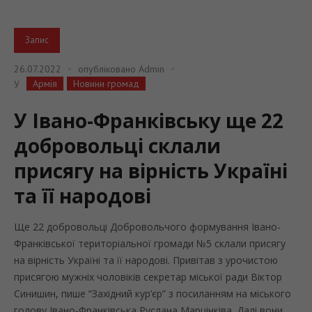
Запис
26.07.2022
опубліковано
Admin
Армія
Новини громад
У
У Івано-Франківську ще 22
добровольці склали
присягу на вірність Україні
та її народові
Ще 22 добровольці Добровольчого формування Івано-
Франківської територіальної громади №5 склали присягу
на вірність Україні та її народові. Привітав з урочистою
присягою мужніх чоловіків секретар міської ради Віктор
Синишин, пише “Західний кур’єр” з посиланням на міського
голову Івано-Франківська Руслана Марцінківа. Далі вони