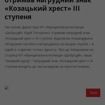
«Козацький хрест» ІІІ
ступеня
Заступник директора КП «Муніципальна інспекція
«Добродій» Юрій Титоренко отримав нагрудний знак
«Козацький хрест» ІІІ ступеня. Відзнакою Командувача
об’єднаних сил його нагороджено за місцем служби – в
одній із «гарячих точок» фронту. Про це повідомили на
сторінці КП «Муніципальна інспекція «Добродій», пише
“Західний кур’єр”. “Нагрудний знак «Козацький хрест» ІІІ
ступеня входить до числа відзнак за героїчні вчинки...
Запис