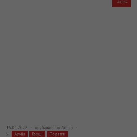
Запис
16.04.2022
опубліковано
Admin
Армія
Гроші
Податки
У