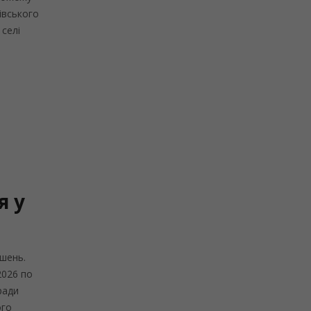
івського
 селі
я у
шень.
2026 по
ради
ого