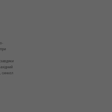
о-
 при
 завдяки
Західний
, синкел