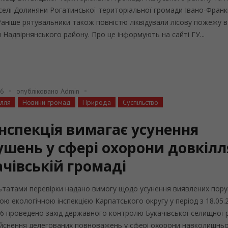
селі Долиняни Рогатинської територіальної громади Івано-Франк
Раніше рятувальники також повністю ліквідували лісову пожежу в
 Надвірнянського району. Про це інформують на сайті ГУ...
26
опубліковано
Admin
ілля
Новини громад
Природа
Суспільство
інспекція вимагає усунення
ушень у сфері охорони довкілл
ачівській громаді
ьтатами перевірки надано вимогу щодо усунення виявлених пору
ю екологічною інспекцією Карпатського округу у період з 18.05.
26 проведено захід державного контролю Букачівської селищної 
йснення делегованих повноважень у сфері охорони навколишнь