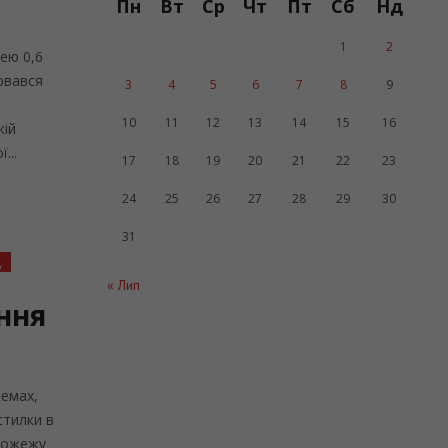
Пн
Вт
Ср
Чт
Пт
Сб
Нд
1
2
ею 0,6
ювався
3
4
5
6
7
8
9
е
10
11
12
13
14
15
16
кій
...
17
18
19
20
21
22
23
24
25
26
27
28
29
30
31
д
« Лип
іння
темах,
стилки в
 пожежу