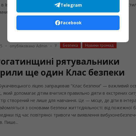
 в Івано-Франківському районі ліквідовано пожежі лісової підстилк
Telegram
мницької ТГ — площа 1...
Facebook
Безпека
Новини громад
У
25
опубліковано
Admin
Рогатинщині рятувальники
крили ще один Клас безпеки
 Букачівецького ліцею запрацював “Клас безпеки” — важливий осв
, який допомагає дітям вчитися правильно діяти в екстрених ситу
тір створений не лише для навчання. Це — місце, де діти в інтер
айомляться з основами безпеки життєдіяльності: від пожежної 
едінки під час повітряної тривоги чи виявлення вибухонебезпеч
. Пише...