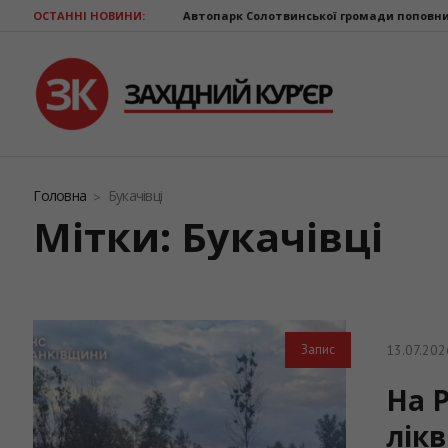
ОСТАННІ НОВИНИ:
Автопарк Солотвинської громади поповнив ще один шкільни
Головна
Букачівці
Мітки: Букачівці
13.07.202
Запис
На 
лік