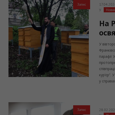
17.04.202
Запис
Нови
У
На 
осв
У вівтор
Франківс
парафії 
протопре
співпрац
кур’єр”.
у справах.
28.02.20
Запис