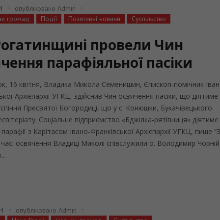
4
опубліковано
Admin
ни громад
Події
Позитивні новини
Суспільство
Рогатинщині провели Чин
ячення парафіяльної пасіки
ок, 16 квітня, Владика Микола Семенишин, Єпископ-помічник Іван
ької Архієпархії УГКЦ, здійснив Чин освячення пасіки, що діятиме
Успіння Пресвятої Богородиці, що у с. Конюшки, Букачівецького
світеріату. Соціальне підприємство «Бджілка-рятівниця» діятиме
і парафії з Карітасом Івано-Франківської Архієпархії УГКЦ, пише “
 У часі освячення Владиці Миколі співслужили о. Володимир Чорній
..
24
опубліковано
Admin