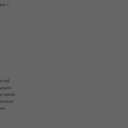
и: с.
ітній
аціях.
активній
безпеки
них