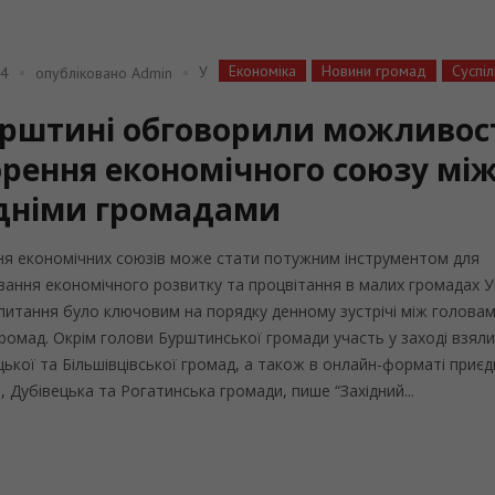
Економіка
Новини громад
Суспіл
У
24
опубліковано
Admin
урштині обговорили можливос
орення економічного союзу мі
ідніми громадами
я економічних союзів може стати потужним інструментом для
ання економічного розвитку та процвітання в малих громадах У
питання було ключовим на порядку денному зустрічі між голова
 громад. Окрім голови Бурштинської громади участь у заході взял
цької та Більшівцівської громад, а також в онлайн-форматі приє
, Дубівецька та Рогатинська громади, пише “Західний...