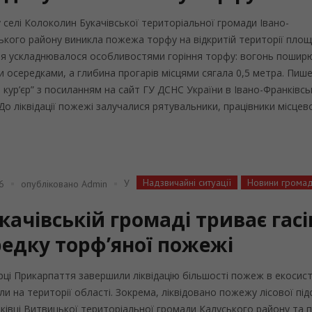
у селі Колоколин Букачівської територіальної громади Івано-
ького району виникла пожежа торфу на відкритій території площ
ння ускладнювалося особливостями горіння торфу: вогонь пошир
 осередками, а глибина прогарів місцями сягала 0,5 метра. Пиш
й кур’єр” з посиланням на сайт ГУ ДСНС України в Івано-Франківсь
До ліквідації пожежі залучалися рятувальники, працівники місцевої
Надзвичайні ситуації
Новини грома
У
6
опубліковано
Admin
качівській громаді триває гас
редку торф’яної пожежі
ці Прикарпаття завершили ліквідацію більшості пожеж в екосис
кли на території області. Зокрема, ліквідовано пожежу лісової під
нківці Витвицької територіальної громади Калуського району та