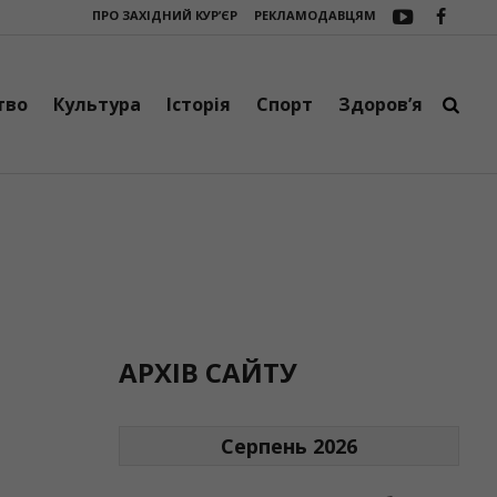
ПРО ЗАХІДНИЙ КУР’ЄР
РЕКЛАМОДАВЦЯМ
а фронт від Верховинської громади
Контури обласного футболу: Рог
тво
Культура
Історія
Спорт
Здоров’я
АРХІВ САЙТУ
Серпень 2026