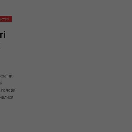
ьство
ті
ж
країни.
ми
и голови
дналися