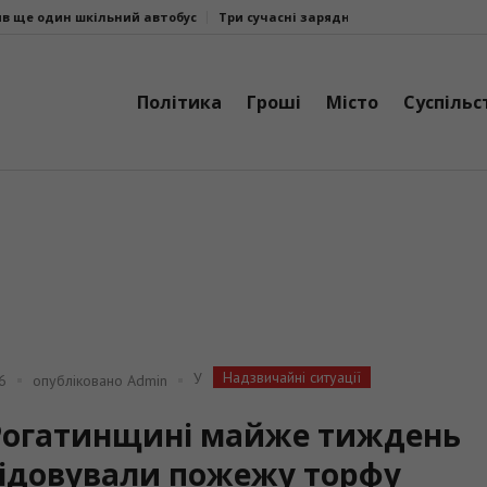
й автобус
Три сучасні зарядні станції EcoFlow DELTA 3 Max поїхали н
Політика
Гроші
Місто
Суспільс
Надзвичайні ситуації
У
6
опубліковано
Admin
Рогатинщині майже тиждень
відовували пожежу торфу