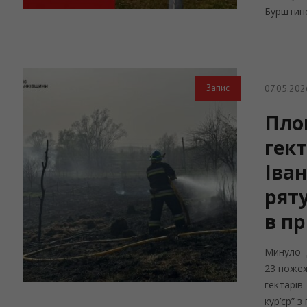
Бурштинсь
07.05.202
Запис
Пло
гект
Іван
рят
в п
Минулої 
23 пожеж
гектарів
кур’єр” 