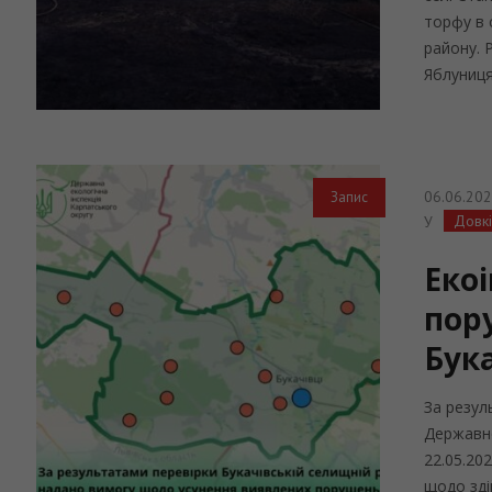
торфу в 
району. 
Яблуниця
06.06.20
Запис
Довк
У
Еко
пор
Бук
За резул
Державно
22.05.20
щодо зді