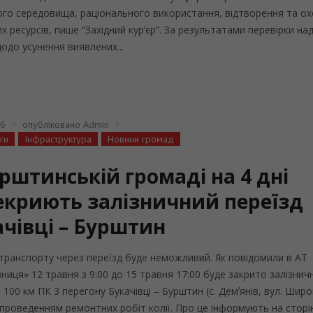
го середовища, раціонального використання, відтворення та о
х ресурсів, пише “Західний кур’єр”. За результатами перевірки на
одо усунення виявлених...
26
опубліковано
Admin
ги
Інфраструктура
Новини громад
рштинській громаді на 4 дні
екриють залізничний переїзд
ачівці – Бурштин
транспорту через переїзд буде неможливий. Як повідомили в АТ
зниця» 12 травня з 9:00 до 15 травня 17:00 буде закрито залізнич
 100 км ПК 3 перегону Букачівці – Бурштин (с. Демʼянів, вул. Широ
з проведенням ремонтних робіт колії. Про це інформують на сторі