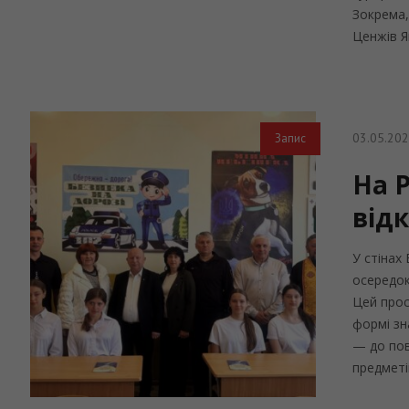
Зокрема,
Ценжів Я
03.05.20
Запис
На 
від
У стінах
осередок
Цей прос
формі зн
— до пов
предметів