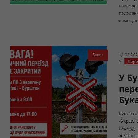
природно
природни
вимогу щ
11.05.20
Запис
Доро
У
У Бу
пер
Бук
Рух авто
«Укрзалі
переїзд –
зв’язку 