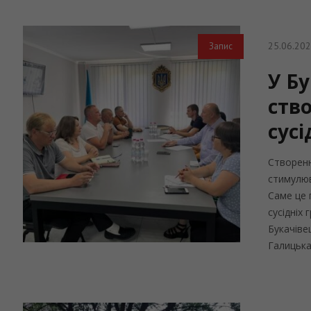
25.06.20
Запис
У Б
ств
сус
Створенн
стимулюв
Саме це 
сусідніх
Букачіве
Галицька