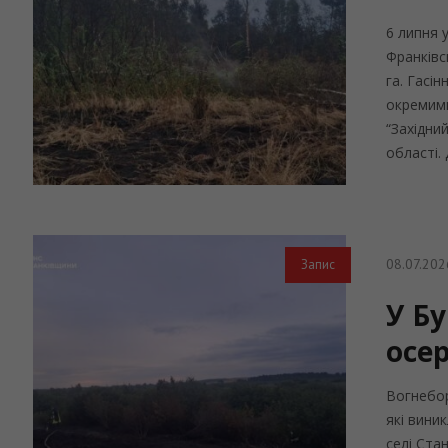
6 липня 
Франківс
га. Гасі
окремими
“Західни
області. 
08.07.202
Запис
У Бу
осе
Вогнебор
які вини
селі Ста