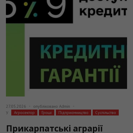
27.05.2026
опубліковано
Admin
Агросектор
Гроші
Підприємництво
Суспільство
У
Прикарпатські аграрії