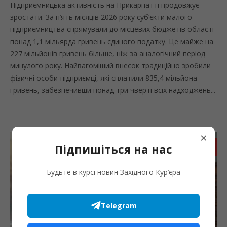
Підприємницька активність на Прикарпатті продовжує
зростати. За п’ять місяців 2026 року суб’єкти малого
підприємництва спрямували до місцевих бюджетів області
понад 1,1 мільярда гривень єдиного податку. Це майже на
227 мільйонів гривень більше, ніж за аналогічний період
минулого року. Найвагоміший внесок традиційно зробили
фізичні особи-підприємці, які сплатили 835,4 мільйона
гривень, забезпечивши понад три чверті всіх надходжень...
×
Підпишіться на нас
Запис
Будьте в курсі новин Західного Кур’єра
Telegram