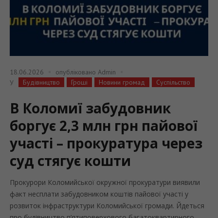
18.06.2026
опубліковано
Admin
Будівництво
Гроші
Новини громад
Суспільство
У
В Коломиї забудовник
боргує 2,3 млн грн пайової
участі – прокуратура через
суд стягує кошти
Прокурори Коломийської окружної прокуратури виявили
факт несплати забудовником коштів пайової участі у
розвиток інфраструктури Коломийської громади. Йдеться
про будівництво п’ятиповерхового багатоквартирного