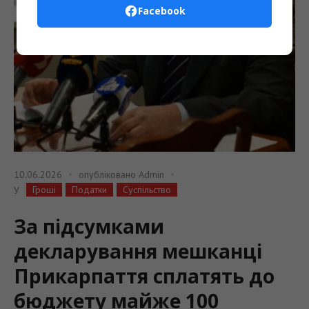
Facebook
10.06.2026
опубліковано
Admin
Гроші
Податки
Суспільство
У
За підсумками
декларування мешканці
Прикарпаття сплатять до
бюджету майже 100