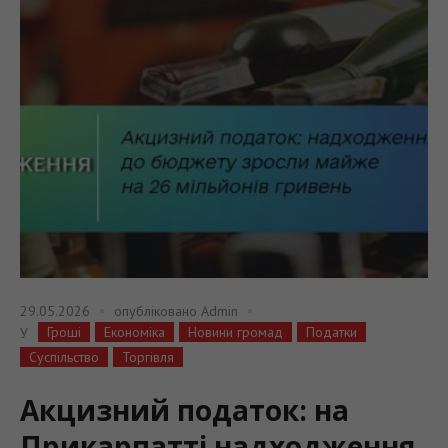
29.05.2026
опубліковано
Admin
Гроші
Економіка
Новини громад
Податки
У
Суспільство
Торгівля
Акцизний податок: на
Прикарпатті надходження