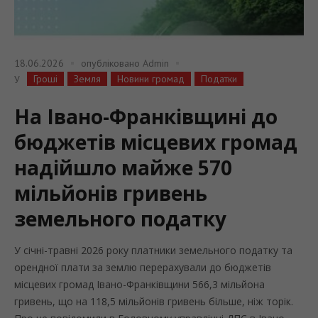
18.06.2026
опубліковано
Admin
Гроші
Земля
Новини громад
Податки
У
На Івано-Франківщині до
бюджетів місцевих громад
надійшло майже 570
мільйонів гривень
земельного податку
У січні-травні 2026 року платники земельного податку та
орендної плати за землю перерахували до бюджетів
місцевих громад Івано-Франківщини 566,3 мільйона
гривень, що на 118,5 мільйонів гривень більше, ніж торік.