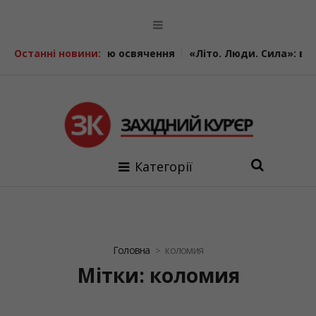
свячення
Останні новини:
«Літо. Люди. Сила»: втретє у Калуші об’єдналис
Категорії
Головна
коломия
Мітки: коломия