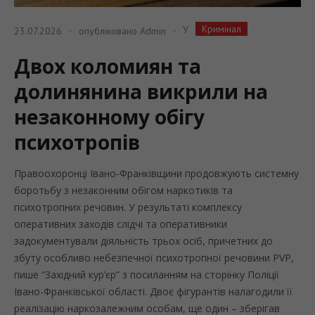
Кримінал
У
23.07.2026
опубліковано
Admin
Двох коломиян та
долинянина викрили на
незаконному обігу
психотропів
Правоохоронці Івано-Франківщини продовжують системну
боротьбу з незаконним обігом наркотиків та
психотропних речовин. У результаті комплексу
оперативних заходів слідчі та оперативники
задокументували діяльність трьох осіб, причетних до
збуту особливо небезпечної психотропної речовини PVP,
пише “Західний кур’єр” з посиланням на сторінку Поліції
Івано-Франківської області. Двоє фігурантів налагодили її
реалізацію наркозалежним особам, ще один – зберігав