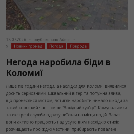
18.07.2026
опубліковано
Admin
Новини громад
Погода
Природа
У
Негода наробила біди в
Коломиї
Лише пів години негоди, а наслідки для Коломиї виявилися
досить серйозними. Шквальний вітер та потужна злива,
що пронеслися містом, встигли наробити чимало шкоди за
такий короткий час – пише “Західний кур’єр”. Комунальники
та екстрені служби одразу виїхали на місця подій. Зараз
вони активно працюють над усуненням наслідків стихії:
розчищають проїжджі частини, прибирають повалені