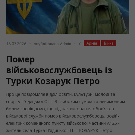
Армія
Війна
У
18.07.2026
опубліковано
Admin
Помер
військовослужбовець із
Турки Козарук Петро
Про це повідомляє відділ освіти, культури, молоді та
спорту П’ядицької ОТГ. З глибоким сумом та невимовним
болем сповіщаємо, що під час виконання обов’язків
військової служби помер військовослужбовець, водій-
електрик командного пункту військової частини А1267,
житель села Турка П’ядицької ТГ – КОЗАРУК Петро