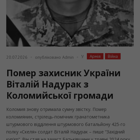
Армія
Війна
У
20.07.2026
опубліковано
Admin
Помер захисник України
Віталій Надурак з
Коломийської громади
Коломия знову отримала сумну звістку. Помер
коломиянин, стрілець-помічник гранатометника
штурмового відділення штурмового батальйону 425-го
полку «Скеля» солдат Віталій Надурак – пише “Західний
кур’єр“. Він став на захист Батьківщини у травні 2024 року.