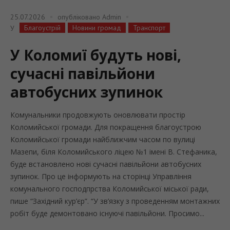
25.07.2026
опубліковано
Admin
Благоустрій
Новини громад
Транспорт
У
У Коломиї будуть нові,
сучасні павільйони
автобусних зупинок
Комунальники продовжують оновлювати простір
Коломийської громади. Для покращення благоустрою
Коломийської громади найближчим часом по вулиці
Мазепи, біля Коломийського ліцею №1 імені В. Стефаника,
буде встановлено нові сучасні павільйони автобусних
зупинок. Про це інформують на сторінці Управління
комунального господпрства Коломийської міської ради,
пише “Західний кур’єр”. “У зв’язку з проведенням монтажних
робіт буде демонтовано існуючі павільйони. Просимо...