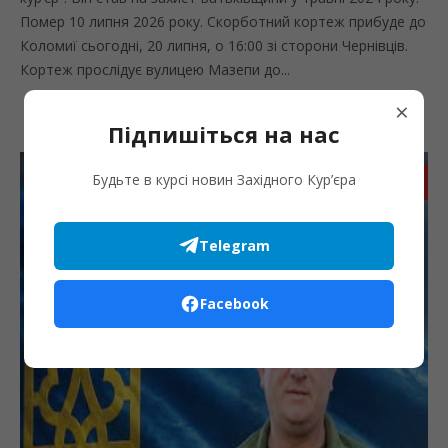
Помер 10 липня 2026 року. Скорботний кортеж прибуде до
Коломиї сьогодні, 20 липня, о 16:00 зі сторони Чернівців.
Кортеж прослідує вулицею Мазепи до...
×
Підпишіться на нас
Будьте в курсі новин Західного Кур’єра
Запис
Telegram
Facebook