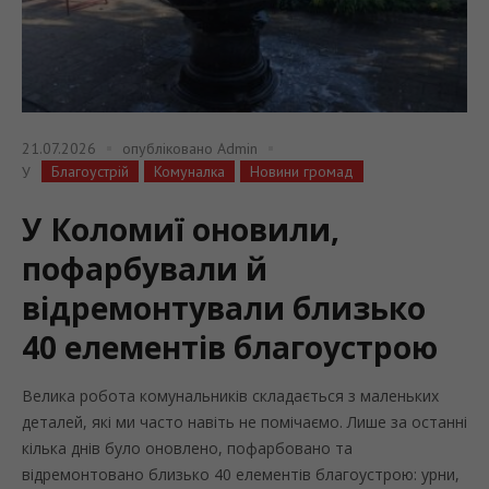
21.07.2026
опубліковано
Admin
Благоустрій
Комуналка
Новини громад
У
У Коломиї оновили,
пофарбували й
відремонтували близько
40 елементів благоустрою
Велика робота комунальників складається з маленьких
деталей, які ми часто навіть не помічаємо. Лише за останні
кілька днів було оновлено, пофарбовано та
відремонтовано близько 40 елементів благоустрою: урни,