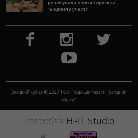
реалізували чергові проєкти
“Бюджету участі”
Західний кур'єр © 2020 ТОВ "Редакція газети "Західний
кур'єр"
H
i
-
I
T
S
t
u
d
i
o
Розробка