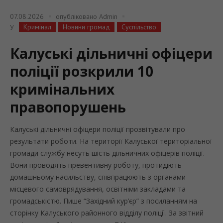
07.08.2026
опубліковано
Admin
Кримінал
Новини громад
Суспільство
У
Калуські дільничні офіцери
поліції розкрили 10
кримінальних
правопорушень
Калуські дільничні офіцери поліції прозвітували про
результати роботи. На території Калуської територіальної
громади службу несуть шість дільничних офіцерів поліції.
Вони проводять превентивну роботу, протидіють
домашньому насильству, співпрацюють з органами
місцевого самоврядування, освітніми закладами та
громадськістю. Пише “Західний кур’єр” з посиланням на
сторінку Калуського районного відділу поліції. За звітний