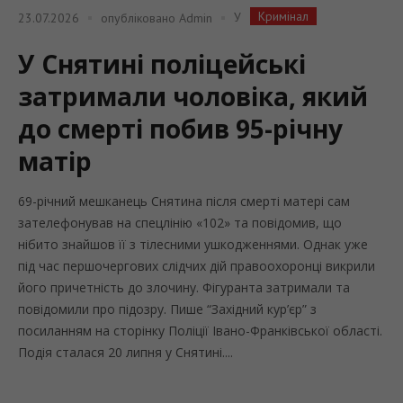
Кримінал
У
23.07.2026
опубліковано
Admin
У Снятині поліцейські
затримали чоловіка, який
до смерті побив 95-річну
матір
69-річний мешканець Снятина після смерті матері сам
зателефонував на спецлінію «102» та повідомив, що
нібито знайшов її з тілесними ушкодженнями. Однак уже
під час першочергових слідчих дій правоохоронці викрили
його причетність до злочину. Фігуранта затримали та
повідомили про підозру. Пише “Західний кур’єр” з
посиланням на сторінку Поліції Івано-Франківської області.
Подія сталася 20 липня у Снятині....