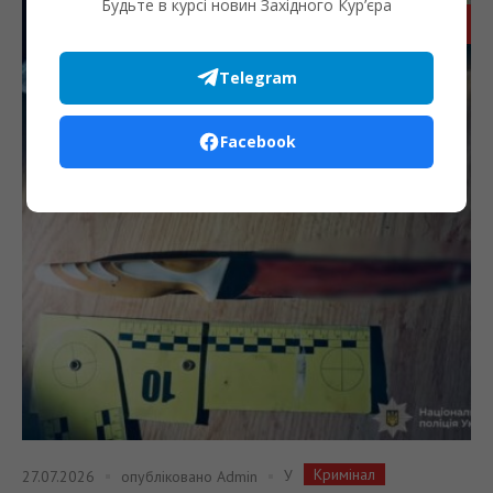
Будьте в курсі новин Західного Кур’єра
Запис
Telegram
Facebook
Кримінал
У
27.07.2026
опубліковано
Admin