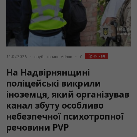
Кримінал
У
31.07.2026
опубліковано
Admin
На Надвірнянщині
поліцейські викрили
іноземця, який організував
канал збуту особливо
небезпечної психотропної
речовини PVP