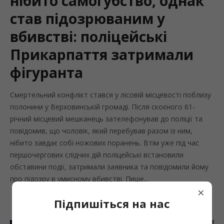
нібито самогубство, однак
став підозрюваним у
вбивстві: поліцейські
Прикарпаття затримали
фігуранта
Смертельний конфлікт стався у лісовій місцевості поблизу
полонини у Верховинській громаді. Після скоєного 61-
річний місцевий мешканець зателефонував до поліції та
повідомив, що чоловік, який перебував разом із ним,
нібито завдає собі ножових поранень. Втім уже під час
першочергових слідчих дій поліцейські встановили
обставини події, затримали заявника та повідомили йому
про підозру в умисному вбивстві. Пише...
×
Підпишіться на нас