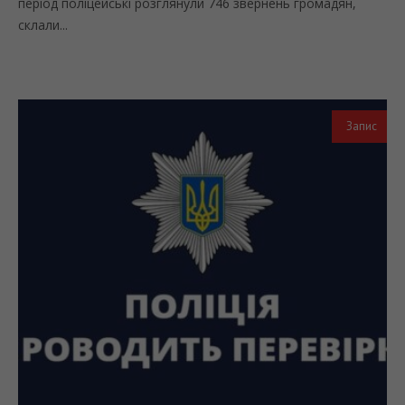
період поліцейські розглянули 746 звернень громадян,
склали...
Запис