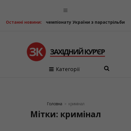
 України з парастрільби з лука
Останні новини:
У Болехівському дитсад
Категорії
Головна
кримінал
Мітки: кримінал