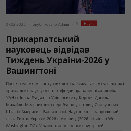
Наука
У
07.02.2026
опубліковано
Admin
Прикарпатський
науковець відвідав
Тиждень України-2026 у
Вашингтоні
Протягом тижня заступник декана факультету суспільних і
прикладних наук, доцент кафедри права імені академіка
УАН о. Івана Луцького Університету Короля Данила
Михайло Мельникович перебував у столиці Сполучених
Штатів Америки – Вашингтоні. Науковець – запрошений
гість Тижня України 2026 в Америці (2026 Ukrainian Week.
Washington DC). У рамках анонсованих зустрічей