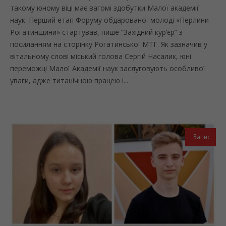
такому юному віці має вагомі здобутки Малої академії
наук. Перший етап Форуму обдарованої молоді «Перлини
Рогатинщини» стартував, пише “Західний кур’єр” з
посиланням на сторінку Рогатинської МТГ. Як зазначив у
вітальному слові міський голова Сергій Насалик, юні
переможці Малої Академії наук заслуговують особливої
уваги, адже титанічною працею і...
Запис