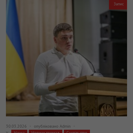
Запис
30.03.2026
опубліковано
Admin
Наука
Новини громад
Суспільство
У