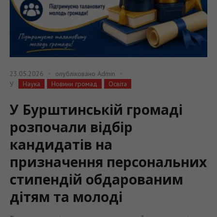
23.05.2026
опубліковано
Admin
Наука
Новини громад
Освіта
У
У Бурштинській громаді
розпочали відбір
кандидатів на
призначення персональних
стипендій обдарованим
дітям та молоді