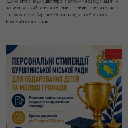
“Щиро вітаю наших школярів із вагомими здобутками!”, –
написав міський голова Коломиї. Особливі слова гордості
– переможцям: Бирчаку Костянтину, учню 9-А класу
Коломийського ліцею...
Запис