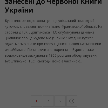
занесені до Червоної Книги
України
Бурштинське водосховище – це унікальний природний
куточок, справжня перлина Івано-Франківської області. На
сторінці ДТЕК Бурштинська ТЕС опублікували декілька
цікавинок про це чудове місце, пише “Західний кур’єр”,
адже маємо знати про красу і цінність нашої Батьківщини
якнайбільше! Починаючи зі створення: – Бурштинське
водосховище заснували в 1965 році для обслуговування
Бурштинської ТЕС і сьогодні воно є частиною...
1
2
3