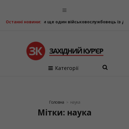
е один військовослужбовець із Делятинської громади
Останні новини:
Д
Категорії
Головна
наука
Мітки: наука