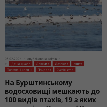
03.02.2024
опубліковано
Admin
Дещо цікаве
Довкілля
Дозвілля
Життя
У
Позитивні новини
Природа
Суспільство
На Бурштинському
водосховищі мешкають до
100 видів птахів, 19 з яких