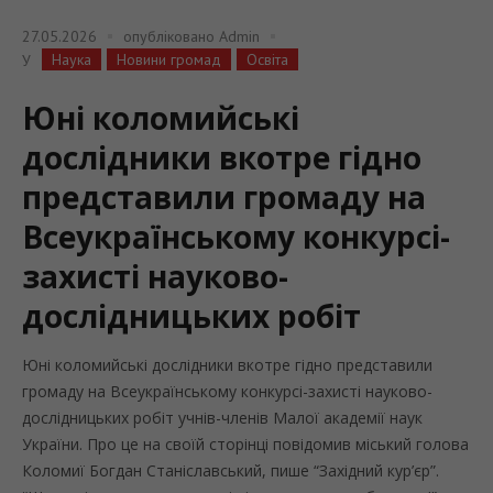
27.05.2026
опубліковано
Admin
Наука
Новини громад
Освіта
У
Юні коломийські
дослідники вкотре гідно
представили громаду на
Всеукраїнському конкурсі-
захисті науково-
дослідницьких робіт
Юні коломийські дослідники вкотре гідно представили
громаду на Всеукраїнському конкурсі-захисті науково-
дослідницьких робіт учнів-членів Малої академії наук
України. Про це на своїй сторінці повідомив міський голова
Коломиї Богдан Станіславський, пише “Західний кур’єр”.