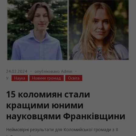
24.02.2024
опубліковано
Admin
Наука
Новини громад
Освіта
У
15 коломиян стали
кращими юними
науковцями Франківщини
Неймовірні результати для Коломийської громади з II