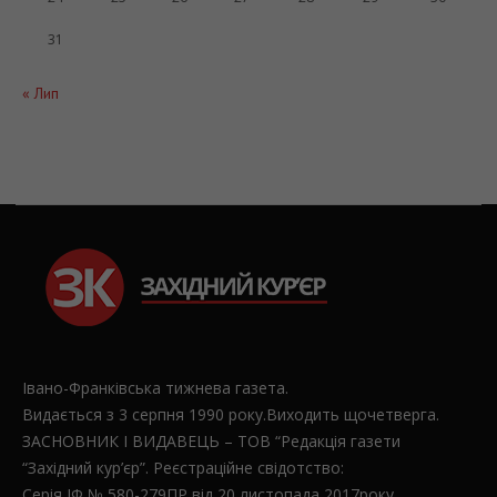
31
« Лип
Івано-Франківська тижнева газета.
Видається з 3 серпня 1990 року.Виходить щочетверга.
ЗАСНОВНИК І ВИДАВЕЦЬ – ТОВ “Редакція газети
“Західний кур’єр”. Реєстраційне свідотство:
Серія ІФ № 580-279ПР від 20 листопада 2017року.