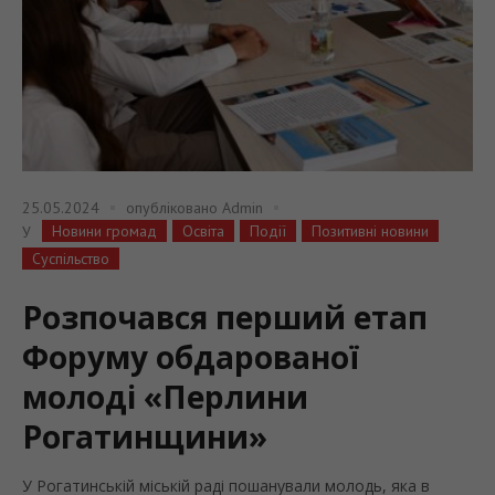
25.05.2024
опубліковано
Admin
Новини громад
Освіта
Події
Позитивні новини
У
Суспільство
Розпочався перший етап
Форуму обдарованої
молоді «Перлини
Рогатинщини»
У Рогатинській міській раді пошанували молодь, яка в