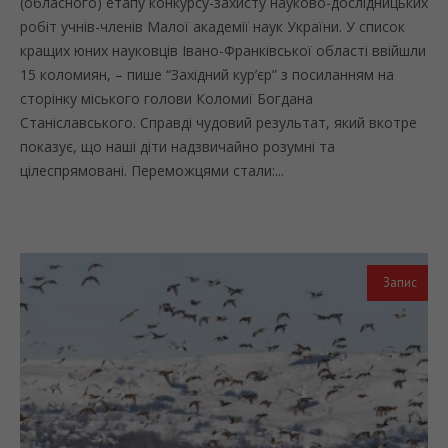
(обласного) етапу конкурсу-захисту науково-дослідницьких
робіт учнів-членів Малої академії наук України. У список
кращих юних науковців Івано-Франківської області ввійшли
15 коломиян, – пише “Західний кур’єр” з посиланням на
сторінку міського голови Коломиї Богдана
Станіславського. Справді чудовий результат, який вкотре
показує, що наші діти надзвичайно розумні та
цілеспрямовані. Переможцями стали:...
Запис