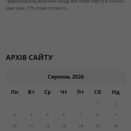
Правоохоронці вилучили понад 400 літрів спирту в бочках і
каністрах, 275 літрів готового...
АРХІВ САЙТУ
Серпень 2026
Пн
Вт
Ср
Чт
Пт
Сб
Нд
1
2
3
4
5
6
7
8
9
10
11
12
13
14
15
16