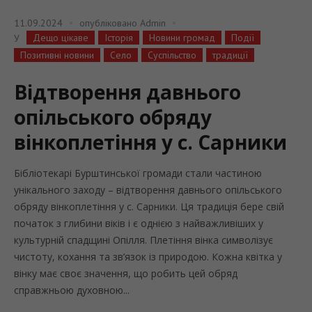
11.09.2024
опубліковано
Admin
Дещо цікаве
Історія
Новини громад
Події
У
Позитивні новини
Село
Суспільство
традиції
Відтворення давнього
опільського обряду
вінкоплетіння у с. Сарники
Бібліотекарі Бурштинської громади стали частиною
унікального заходу – відтворення давнього опільського
обряду вінкоплетіння у с. Сарники. Ця традиція бере свій
початок з глибини віків і є однією з найважливіших у
культурній спадщині Опілля. Плетіння вінка символізує
чистоту, кохання та зв’язок із природою. Кожна квітка у
вінку має своє значення, що робить цей обряд
справжньою духовною...