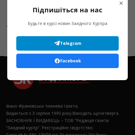
×
Підпишіться на нас
31
Будьте в курсі новин Західного Кур’єра
« Лип
Telegram
Facebook
Івано-Франківська тижнева газета.
Видається з 3 серпня 1990 року.Виходить щочетверга.
ЗАСНОВНИК І ВИДАВЕЦЬ – ТОВ “Редакція газети
“Західний кур’єр”. Реєстраційне свідотство:
Серія ІФ № 580-279ПР від 20 листопада 2017року.