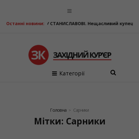
вові
Останні новини:
КОЛИСЬ У СТАНИСЛАВОВІ. Нещасливий купець
КРИ
Категорії
Головна
Сарники
Мітки: Сарники