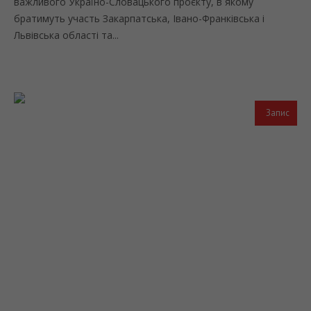
важливого Україно-Словацького проєкту, в якому
братимуть участь Закарпатська, Івано-Франківська і
Львівська області та...
Запис