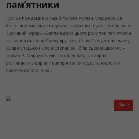
пам’ятники
Про це повідомив міський голова Руслан Марцінків. За
його словами, макети деяких пам’ятників уже готові, пише
«Західний кур’єр». «Запланували цього року три пам’ятники
встановити. Івану-Павлу другому, Славі Стецько на вулиці
Слави Стецько і Олені Степанівні, біля сьомої школи», –
сказав Р. Марцінків. Він також додав, що зараз
розглядають варіант використання під встановлення
пам’ятника площі на...
Запис