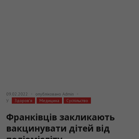
09.02.2022
опубліковано
Admin
Здоров'я
Медицина
Суспільство
У
Франківців закликають
вакцинувати дітей від