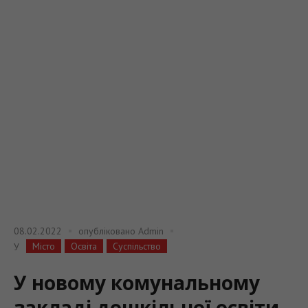
08.02.2022
опубліковано
Admin
Місто
Освіта
Суспільство
У
У новому комунальному
закладі дошкільної освіти