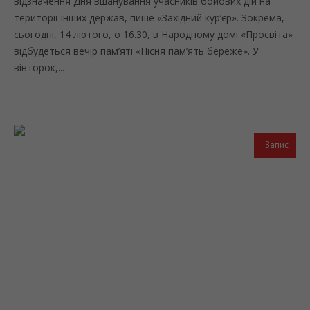
відзначення Дня вшанування учасників бойових дій на
території інших держав, пише «Західний кур’єр». Зокрема,
сьогодні, 14 лютого, о 16.30, в Народному домі «Просвіта»
відбудеться вечір пам’яті «Пісня пам’ять береже». У
вівторок,...
Запис