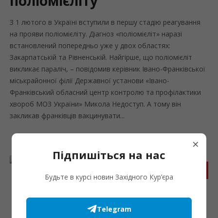
поліомієліту
З 1 лютого в Україні вступили в першу стадію реагування
на прояви поліомієліту. Діагноз «поліомієліт» наразі
встановлений попередньо уже у двох областях:
Закарпатській та Рівненській. Найгірше, що поліомієліт
викликає параліч, – повідомив керівник Івано-Франківської
міськрайонної філії Державної установи «Івано-
Франківський обласний центр контролю та профілактики
хвороб МОЗ України» Микола Недоступ. А тому він
закликав франківців вакцинувати...
×
Підпишіться на нас
Запис
Будьте в курсі новин Західного Кур’єра
Telegram