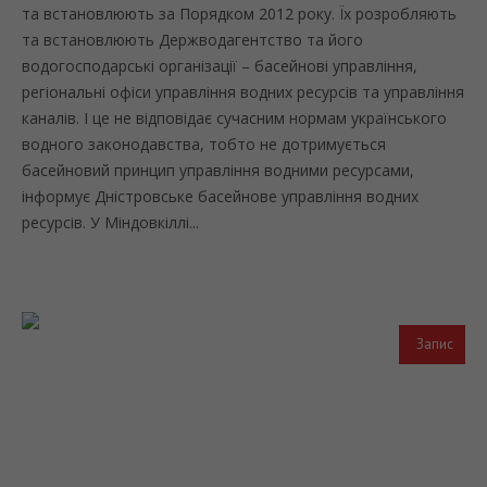
та встановлюють за Порядком 2012 року. Їх розробляють
та встановлюють Держводагентство та його
водогосподарські організації – басейнові управління,
регіональні офіси управління водних ресурсів та управління
каналів. І це не відповідає сучасним нормам українського
водного законодавства, тобто не дотримується
басейновий принцип управління водними ресурсами,
інформує Дністровське басейнове управління водних
ресурсів. У Міндовкіллі...
Запис