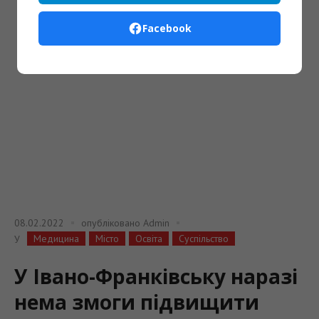
Facebook
08.02.2022
опубліковано
Admin
Медицина
Місто
Освіта
Суспільство
У
У Івано-Франківську наразі
нема змоги підвищити