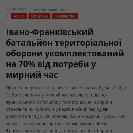
14.02.2022
опубліковано
Admin
Армія
Оборона
Суспільство
У
Івано-Франківський
батальйон територіальної
оборони укомплектований
на 70% від потреби у
мирний час
Про це повідомив заступник міського голови Руслан Гайда.
За його словами, у мирний час чисельність Івано-
Франківського батальйону територіальної оборони
становить 45 чоловік, а у надзвичайний період він
розгортається до 600 чоловік, пише «Західний кур’єр». «Він
зараз сформований, працює. Укомплектація Івано-
Франківського батальйону територіальної оборони