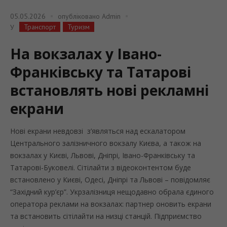
05.05.2026
опубліковано
Admin
Транспорт
Туризм
У
На вокзалах у Івано-
Франківську та Татарові
встановлять нові рекламні
екрани
Нові екрани невдовзі з’являться над ескалатором
Центрального залізничного вокзалу Києва, а також на
вокзалах у Києві, Львові, Дніпрі, Івано-Франківську та
Татарові-Буковелі. Сітілайти з відеоконтентом буде
встановлено у Києві, Одесі, Дніпрі та Львові – повідомляє
“Західний кур’єр”. Укрзалізниця нещодавно обрала єдиного
оператора реклами на вокзалах: партнер оновить екрани
та встановить сітілайти на низці станцій. Підприємство