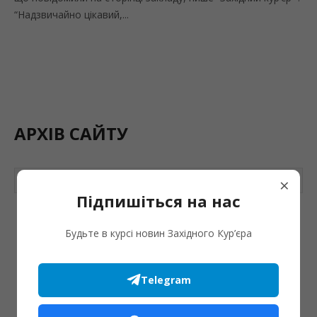
“Надзвичайно цікавий,...
АРХІВ САЙТУ
Серпень 2026
×
Підпишіться на нас
Пн
Вт
Ср
Чт
Пт
Сб
Нд
Будьте в курсі новин Західного Кур’єра
1
2
3
4
5
6
7
8
9
Telegram
10
11
12
13
14
15
16