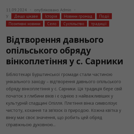
11.09.2024
опубліковано
Admin
Дещо цікаве
Історія
Новини громад
Події
У
Позитивні новини
Село
Суспільство
традиції
Відтворення давнього
опільського обряду
вінкоплетіння у с. Сарники
Бібліотекарі Бурштинської громади стали частиною
унікального заходу – відтворення давнього опільського
обряду вінкоплетіння у с. Сарники. Ця традиція бере свій
початок з глибини віків і є однією з найважливіших у
культурній спадщині Опілля. Плетіння вінка символізує
чистоту, кохання та зв’язок із природою. Кожна квітка у
вінку має своє значення, що робить цей обряд
справжньою духовною...