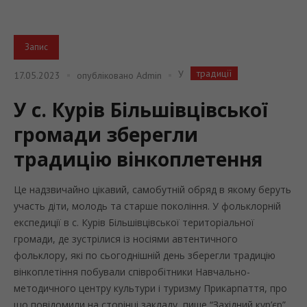
Запис
традиції
У
17.05.2023
опубліковано
Admin
У с. Курів Більшівцівської
громади зберегли
традицію вінкоплетення
Це надзвичайно цікавий, самобутній обряд в якому беруть
участь діти, молодь та старше покоління. У фольклорній
експедиції в с. Курів Більшівцівської територіальної
громади, де зустрілися із носіями автентичного
фольклору, які по сьогоднішній день зберегли традицію
вінкоплетіння побували співробітники Навчально-
методичного центру культури і туризму Прикарпаття, про
що повідомили на сторінці закладу, пише “Західний кур’єр” .