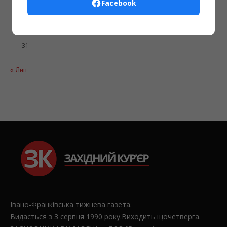
Facebook
17
18
19
20
21
22
23
24
25
26
27
28
29
30
31
« Лип
Івано-Франківська тижнева газета.
Видається з 3 серпня 1990 року.Виходить щочетверга.