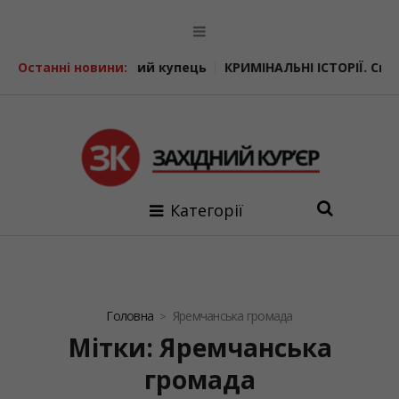
й купець
Останні новини:
КРИМІНАЛЬНІ ІСТОРІЇ. Співачка-шпигунка
Жар
Категорії
Головна
Яремчанська громада
Мітки: Яремчанська
громада