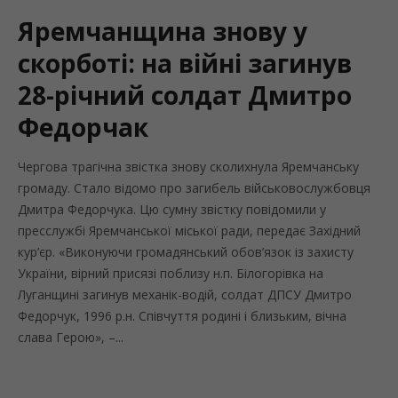
Яремчанщина знову у
скорботі: на війні загинув
28-річний солдат Дмитро
Федорчак
Чергова трагічна звістка знову сколихнула Яремчанську
громаду. Стало відомо про загибель військовослужбовця
Дмитра Федорчука. Цю сумну звістку повідомили у
пресслужбі Яремчанської міської ради, передає Західний
кур’єр. «Виконуючи громадянський обов’язок із захисту
України, вірний присязі поблизу н.п. Білогорівка на
Луганщині загинув механік-водій, солдат ДПСУ Дмитро
Федорчук, 1996 р.н. Співчуття родині і близьким, вічна
слава Герою», –...