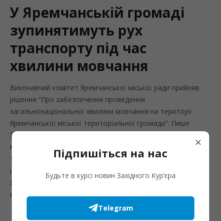
У Яремчанській громаді
зупинятимуть рух
транспорту під час
хвилини мовчання
Виконавчий комітет Яремчанської міської ради прийняв
рішення “Про забезпечення проведення
загальнонаціональної хвилини мовчання на території
Яремчанської міської територіальної громади”. Пише
Західний кур’єр з посиланням на пресслужбу Яремчаеської
×
міської ради. Цим рішенням передбачено запровадити на
Підпишіться на нас
території Яремчанської міської територіальної громади
щоденно в проміжку з 9:00 до 9:01 під час
Будьте в курсі новин Західного Кур’єра
загальнонаціональної хвилини мовчання за
співвітчизниками, загиблими внаслідок...
Telegram