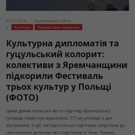
01.07.2026
опубліковано
Admin
Культура
Міжнародна співпраця
У
Культурна дипломатія та
гуцульський колорит:
колективи з Яремчанщини
підкорили Фестиваль
трьох культур у Польщі
(ФОТО)
Цими днями польське місто-партнер Яремчанської
громади Намислув відзначило 777-му річницю з дня
заснування. З цієї нагоди польські партнери запросили до
святкування делегації міст-партнерів із Чехії, Румунії,