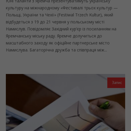
Юні таланти з Яремча презентуватимуть українську
культуру на міжнародному «Фестивалі трьох культур —
Польщі, України та Чехії» (Festiwal Trzech Kultur), який
відбудеться з 19 до 21 червня у польському місті
Намислув. Повідомляє Західний кур’єр із посиланням на
Яремчанську міську раду. Яремче долучиться до
масштабного заходу як офіційне партнерське місто
Намислува. Багаторічна дружба та співпраця між...
Запис