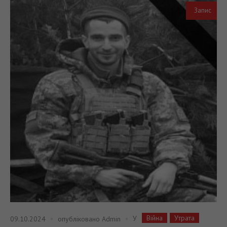
Запис
Війна
Утрата
У
09.10.2024
опубліковано
Admin