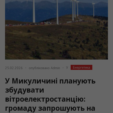
Енергетика
У
25.02.2026
опубліковано
Admin
У Микуличині планують
збудувати
вітроелектростанцію:
громаду запрошують на