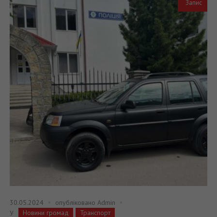
Запис
30.05.2024
опубліковано
Admin
Новини громад
Транспорт
У