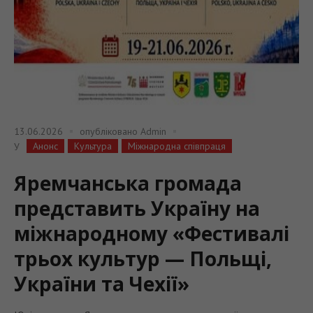
13.06.2026
опубліковано
Admin
Анонс
Культура
Міжнародна співпраця
У
Яремчанська громада
представить Україну на
міжнародному «Фестивалі
трьох культур — Польщі,
України та Чехії»