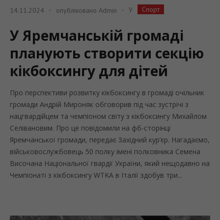
Спорт
У
14.11.2024
опубліковано
Admin
У Яремчанській громаді
планують створити секцію
кікбоксингу для дітей
Про перспективи розвитку кікбоксингу в громаді очільник
громади Андрій Мироняк обговорив під час зустрічі з
нацгвардійцем та чемпіоном світу з кікбоксингу Михайлом
Селівановим. Про це повідомили на фб-сторінці
Яремчанської громади, передає Західний кур’єр. Нагадаємо,
військовослужбовець 50 полку імені полковника Семена
Височана Національної гвардії України, який нещодавно на
Чемпіонаті з кікбоксингу WTKA в Італії здобув три...