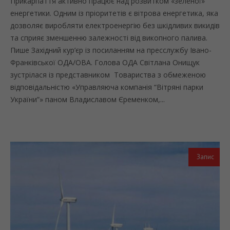
Прикарпаття активно працює над розвитком «зеленої»
енергетики. Одним із пріоритетів є вітрова енергетика, яка
дозволяє виробляти електроенергію без шкідливих викидів
та сприяє зменшенню залежності від викопного палива.
Пише Західний кур’єр із посиланням на пресслужбу Івано-
Франківської ОДА/ОВА. Голова ОДА Світлана Онищук
зустрілася із представником Товариства з обмеженою
відповідальністю «Управляюча компанія “Вітряні парки
України”» паном Владиславом Єременком,...
Запис