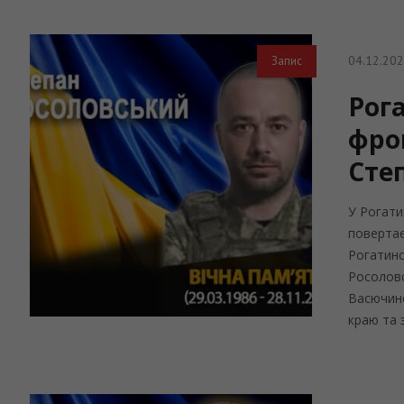
04.12.20
Запис
Рога
фро
Сте
У Рогати
повертає
Рогатинс
Росоловс
Васючинс
краю та з