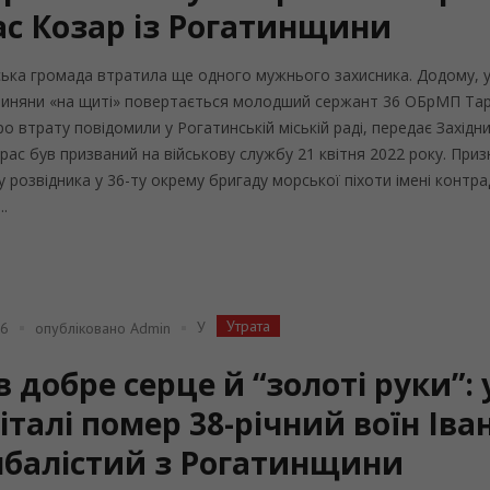
ас Козар із Рогатинщини
ька громада втратила ще одного мужнього захисника. Додому, у
линяни «на щиті» повертається молодший сержант 36 ОБрМП Та
ро втрату повідомили у Рогатинській міській раді, передає Західний
рас був призваний на військову службу 21 квітня 2022 року. При
у розвідника у 36-ту окрему бригаду морської піхоти імені контр
..
Утрата
У
26
опубліковано
Admin
 добре серце й “золоті руки”: 
італі помер 38-річний воїн Іва
балістий з Рогатинщини