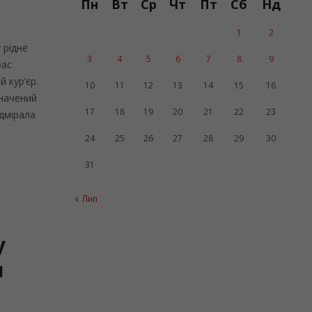
Пн
Вт
Ср
Чт
Пт
Сб
Нд
1
2
 рідне
3
4
5
6
7
8
9
рас
 кур’єр.
10
11
12
13
14
15
16
значений
17
18
19
20
21
22
23
адмірала
24
25
26
27
28
29
30
31
« Лип
у
н