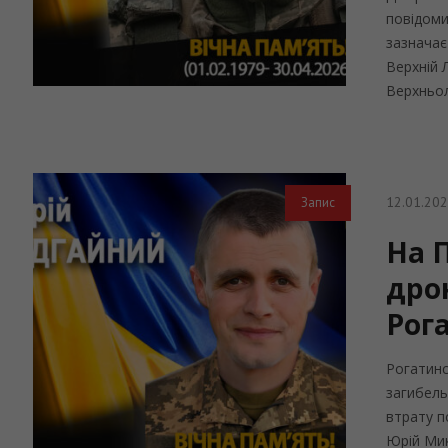
повідомил
зазначає
Верхній Л
Верхньол
12.01.20
Запис
На 
дро
Рог
Рогатинс
загибель
втрату по
Юрій Мик