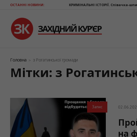
ОСТАННІ НОВИНИ:
КРИМІНАЛЬНІ ІСТОРІЇ. Співачка-шпигунка
Жара прод
Головна
з Рогатинської громади
Мітки: з Рогатинсь
02.06.20
Запис
Про
на ф