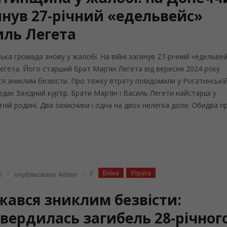
инув 27-річний «едельвейс»
иль Легета
ька громада знову у жалобі. На війні загинув 27-річний «едельве
егета. Його старший брат Мар’ян Легета від вересня 2024 року
я зниклим безвісти. Про тяжку втрату повідомили у Рогатинській
редає Західний кур’єр. Брати Мар’ян і Василь Легети найстарші у
тній родині. Два захисники і одна на двох нелегка доля. Обидва п
Війна
Утрата
У
5
опубліковано
Admin
жався зниклим безвісти:
твердилась загибель 28-річног