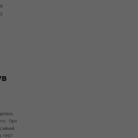
зі
 у
в
ув
дилась
ого. Про
дгайний
я 1997