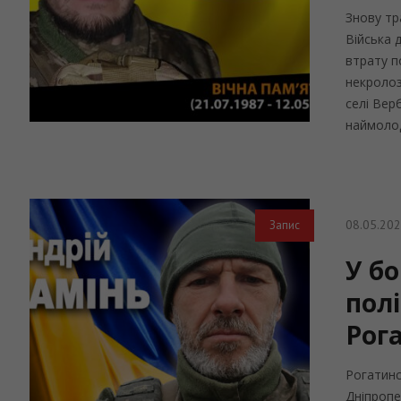
Знову тр
Війська 
втрату по
некролоз
селі Верб
наймолод
08.05.20
Запис
У б
полі
Рог
Рогатинс
Дніпропе