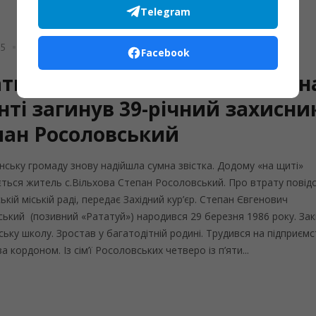
Telegram
Війна
Утрата
У
25
опубліковано
Admin
Facebook
тинська громада у скорботі: н
нті загинув 39-річний захисни
пан Росоловський
нську громаду знову надійшла сумна звістка. Додому «на щиті»
ться житель с.Вільхова Степан Росоловський. Про втрату повід
ькій міській раді, передає Західний кур’єр. Степан Євгенович
ький (позивний «Рататуй») народився 29 березня 1986 року. Зак
ьку школу. Зростав у багатодітній родині. Трудився на підприєм
а кордоном. Із сім’ї Росоловських четверо із п’яти...