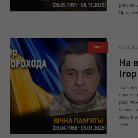
року до 2
Професій
08.01.20
Запис
На 
Іго
Трагічна
помер за
раді, пер
Конюшки.
змушена 
таке ...