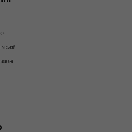
йс»
 міській
ризвані
о