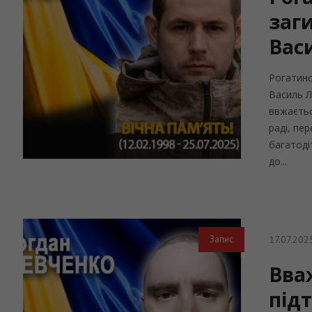
заг
Вас
Рогатинс
Василь Л
ввжаєтьс
раді, пе
багатоді
до...
17.07.202
Запис
Вва
під