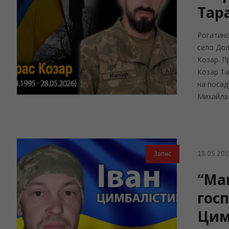
Тар
Рогатинс
село До
Козар. П
Козар Та
на посад
Михайла.
18.05.20
Запис
“Мав
госп
Цим