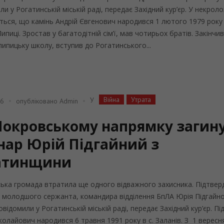
и у Рогатинській міській раді, передає Західний кур’єр. У некроло
ться, що камінь Андрій Євгенович народився 1 лютого 1979 року
ипиці. Зростав у багатодітній сім’ї, мав чотирьох братів. Закінчи
ипицьку школу, вступив до Рогатинського...
Війна
Утрата
У
26
опубліковано
Admin
Покровському напрямку загин
нар Юрій Підгайний з
атинщини
ька громада втратила ще одного відважного захисника. Підтвер
 молодшого сержанта, командира відділення БпЛА Юрія Підгайн
відомили у Рогатинській міській раді, передає Західний кур’єр. Пі
олайович народився 6 травня 1991 року в с. Заланів. З 1 вересн