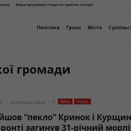
овжує спадати: прогноз погоди на 9 серпня
Автопарк Солотвинської
Політика
Гроші
Місто
Суспільс
кої громади
Війна
Утрата
У
26
опубліковано
Admin
йшов “пекло” Кринок і Курщин
ронті загинув 31-річний морпі