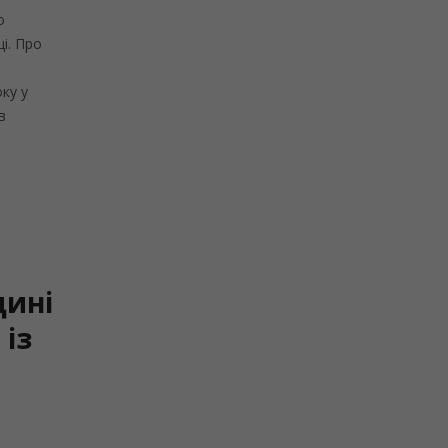
о
і. Про
ку у
в
щині
 із