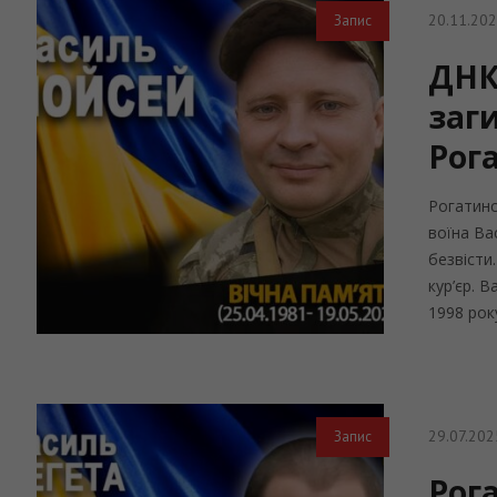
20.11.20
Запис
ДНК
заг
Рог
Рогатинс
воїна Ва
безвісти
кур’єр. 
1998 рок
29.07.202
Запис
Рог