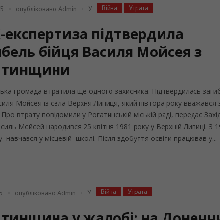
Війна
Утрата
У
25
опубліковано
Admin
-експертиза підтвердила
ибель бійця Василя Мойсея з
атинщини
ька громада втратила ще одного захисника. Підтвердилась заги
силя Мойсея із села Верхня Липиця, який півтора року вважався
. Про втрату повідомили у Рогатинській міській раді, передає Захі
Василь Мойсей народився 25 квітня 1981 року у Верхній Липиці. З 
у навчався у місцевій школі. Після здобуття освіти працював у...
Війна
Утрата
У
5
опубліковано
Admin
атинщина у жалобі: на Донечч