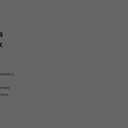
а
к
омили у
інчив
ствах