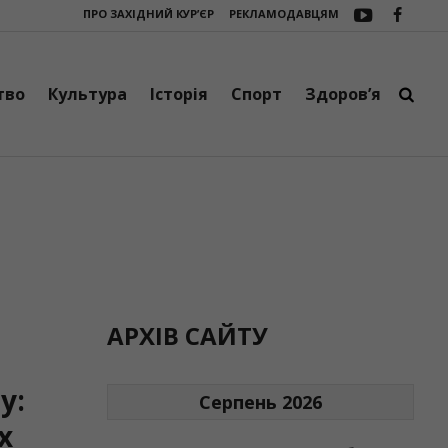
ПРО ЗАХІДНИЙ КУР’ЄР
РЕКЛАМОДАВЦЯМ
 громади поповнив ще один шкільний автобус
Три сучасні зарядні с
тво
Культура
Історія
Спорт
Здоров’я
АРХІВ САЙТУ
у:
Серпень 2026
х