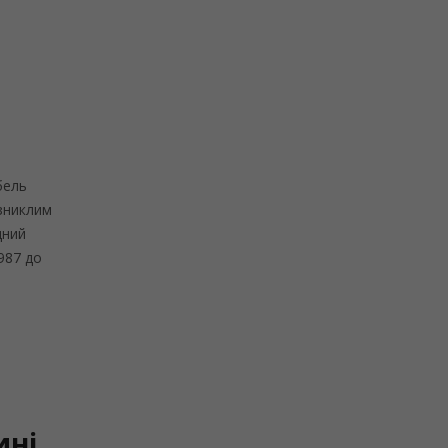
бель
 зниклим
дний
1987 до
ині