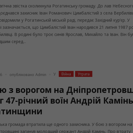
агічна звістка сколихнула Рогатинську громаду. До лав Небесног
доєднався захисник Іван Романович Цимбалістий з села Вербилівц
відомили у Рогатинській міській раді, передає Західний кур’єр. У
і зазначається, що Цимбалістий Іван народився 21 липня 1987 ро
илівці. В родині було троє синів Ярослав, Михайло та Іван. Він бу
шим серед...
Війна
Утрата
У
26
опубліковано
Admin
ою з ворогом на Дніпропетров
г 47-річний воїн Андрій Камінь
атинщини
ька громада втратила ще одного захисника. У бою з вогором на
тровщині загинув молодший сержант Андрій Камінь. Про втрату