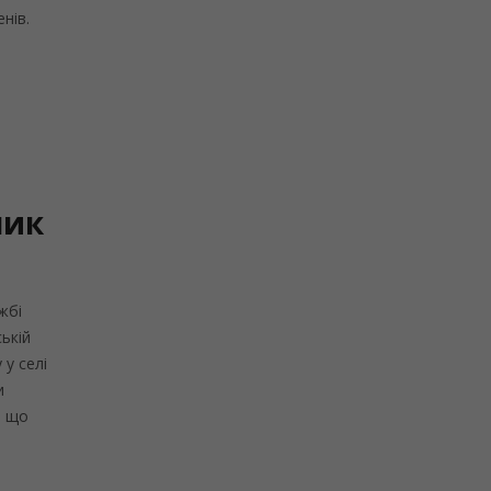
енів.
ник
жбі
ькій
 у селі
и
, що