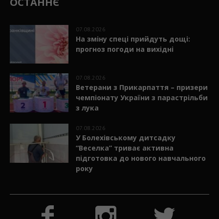
ОСТАННЄ
07.08.2026
На зміну спеці прийдуть дощі:
прогноз погоди на вихідні
07.08.2026
Ветерани з Прикарпаття – призери
чемпіонату України з парастрільби
з лука
07.08.2026
У Болехівському дитсадку
“Веселка” триває активна
підготовка до нового навчального
року