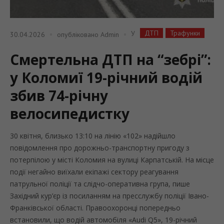
ДТП
Трафунки
У
30.04.2026
опубліковано
Admin
Смертельна ДТП на “зебрі”:
у Коломиї 19-річний водій
збив 74-річну
велосипедистку
30 квітня, близько 13:10 на лінію «102» надійшло
повідомлення про дорожньо-транспортну пригоду з
потерпілою у місті Коломия на вулиці Карпатській. На місце
події негайно виїхали екіпажі сектору реагування
патрульної поліції та слідчо-оперативна група, пише
Західний кур’єр із посиланням на пресслужбу поліції Івано-
Франківської області. Правоохоронці попередньо
встановили, що водій автомобіля «Audi Q5», 19-річний