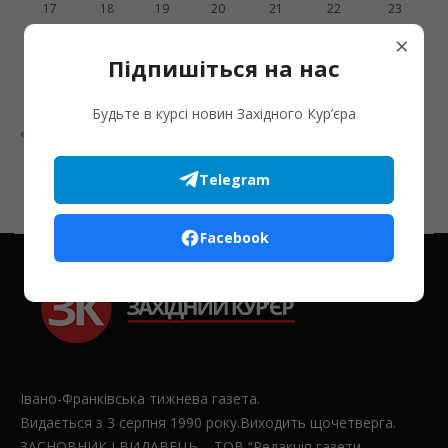
17
18
19
20
21
22
23
×
24
25
26
27
28
29
30
Підпишіться на нас
31
Будьте в курсі новин Західного Кур’єра
« Лип
Telegram
Facebook
Івано-Франківська тижнева газета.
Видається з 3 серпня 1990 року.Виходить щочетверга.
ЗАСНОВНИК І ВИДАВЕЦЬ – ТОВ “Редакція газети