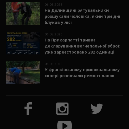
06.08.2026
На Долинщині рятувальники
розшукали чоловіка, який три дні
блукав у лісі
06.08.2026
На Прикарпатті триває
декларування вогнепальної зброї:
уже зареєстровано 282 одиниці
06.08.2026
У франківському привокзальному
сквері розпочали ремонт лавок