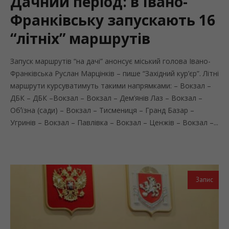
Дачний період: в Івано-
Франківську запускають 16
“літніх” маршрутів
Запуск маршрутів “на дачі” анонсує міський голова Івано-
Франківська Руслан Марцінків – пише “Західний кур’єр”. Літні
маршрути курсуватимуть такими напрямками: – Вокзал –
ДБК – ДБК –Вокзал – Вокзал – Дем’янів Лаз – Вокзал –
Обʼїзна (сади) – Вокзал – Тисмениця – Гранд Базар –
Угринів – Вокзал – Павлівка – Вокзал – Ценжів – Вокзал –...
Запис