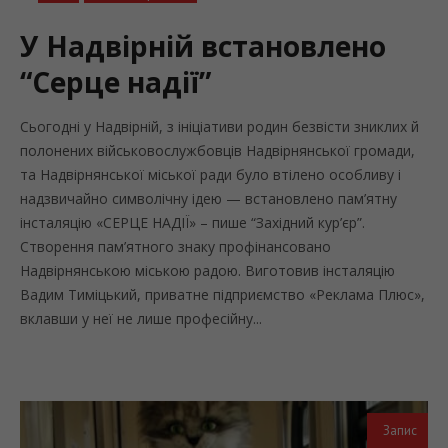
У Надвірній встановлено
“Серце надії”
Сьогодні у Надвірній, з ініціативи родин безвісти зниклих й
полонених військовослужбовців Надвірнянської громади,
та Надвірнянської міської ради було втілено особливу і
надзвичайно символічну ідею — встановлено пам’ятну
інсталяцію «СЕРЦЕ НАДІЇ» – пише “Західний кур’єр”.
Створення пам’ятного знаку профінансовано
Надвірнянською міською радою. Виготовив інсталяцію
Вадим Тиміцький, приватне підприємство «Реклама Плюс»,
вклавши у неї не лише професійну...
Запис