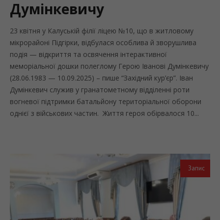
Думінкевичу
23 квітня у Калуській філії ліцею №10, що в житловому
мікрорайоні Підгірки, відбулася особлива й зворушлива
подія — відкриття та освячення інтерактивної
меморіальної дошки полеглому Герою Іванові Думінкевичу
(28.06.1983 — 10.09.2025) – пише “Західний кур’єр”. Іван
Думінкевич служив у гранатометному відділенні роти
вогневої підтримки батальйону територіальної оборони
однієї з військових частин. Життя героя обірвалося 10...
Запис