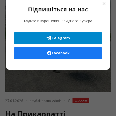
×
Підпишіться на нас
Будьте в курсі новин Західного Кур’єра
Telegram
Facebook
Дороги
У
23.04.2026
опубліковано
Admin
На Прикарпатті