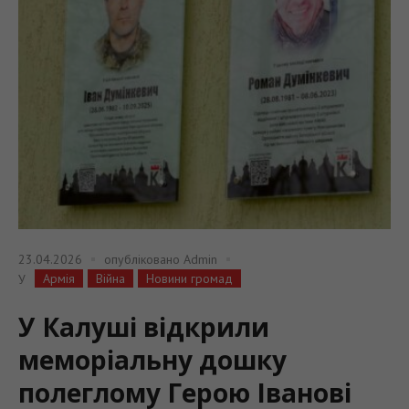
23.04.2026
опубліковано
Admin
Армія
Війна
Новини громад
У
У Калуші відкрили
меморіальну дошку
полеглому Герою Іванові