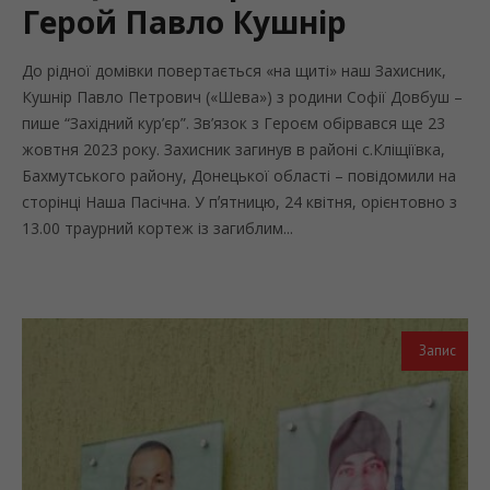
Герой Павло Кушнір
До рідної домівки повертається «на щиті» наш Захисник,
Кушнір Павло Петрович («Шева») з родини Софії Довбуш –
пише “Західний кур’єр”. Зв’язок з Героєм обірвався ще 23
жовтня 2023 року. Захисник загинув в районі с.Кліщіївка,
Бахмутського району, Донецької області – повідомили на
сторінці Наша Пасічна. У пʼятницю, 24 квітня, орієнтовно з
13.00 траурний кортеж із загиблим...
Запис