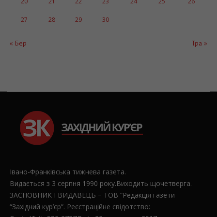
20
21
22
23
24
25
26
27
28
29
30
« Бер
Тра »
Івано-Франківська тижнева газета.
Видається з 3 серпня 1990 року.Виходить щочетверга.
ЗАСНОВНИК І ВИДАВЕЦЬ – ТОВ “Редакція газети
“Західний кур’єр”. Реєстраційне свідотство: