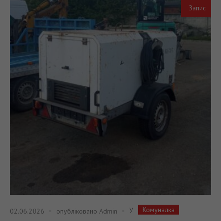
Запис
Комуналка
У
02.06.2026
опубліковано
Admin