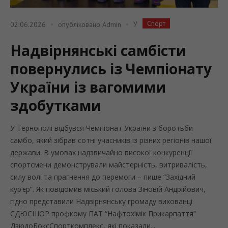
Спорт
У
02.06.2026
опубліковано
Admin
Надвірнянські самбісти
повернулись із Чемпіонату
України із вагомими
здобутками
У Тернополі відбувся Чемпіонат України з боротьби
самбо, який зібрав сотні учасників із різних регіонів нашої
держави. В умовах надзвичайно високої конкуренції
спортсмени демонстрували майстерність, витривалість,
силу волі та прагнення до перемоги – пише “Західний
кур’єр“. Як повідомив міський голова Зіновій Андрійович,
гідно представили Надвірнянську громаду вихованці
СДЮСШОР профкому ПАТ “Нафтохімік Прикарпаття”
ДзюдоБоксСпорткомплекс, які показали...