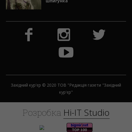
шпигунка
Західний кур'єр © 2020 ТОВ "Редакція газети "Західний
кур'єр"
H
i
-
I
T
S
t
u
d
i
o
Розробка