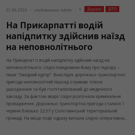
Дороги
ДТП
У
02.06.2026
опубліковано
Admin
На Прикарпатті водій
напідпитку здійснив наїзд
на неповнолітнього
На Прикарпатті водій напідпитку здійснив наїзд на
неповнолітнього: слідчі повідомили йому про підозру –
пише “Західний кур’єр“. Внаслідок дорожньо-транспортної
пригоди неповнолітній пішохід отримав тілесні
ушкодження та був госпіталізований до медичного
закладу. За фактом аварії слідчі розпочали кримінальне
провадження. Дорожньо-транспортна пригода сталася 1
червня близько 22:57 у Солотвинській територіальній
громаді. На місце події одразу виїхала слідчо-оперативна...