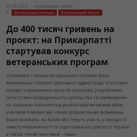
02.06.2026
опубліковано
Admin
Ветеранська політика
Ветеранський бізнес
У
До 400 тисяч гривень на
проєкт: на Прикарпатті
стартував конкурс
ветеранських програм
Управління з питань ветеранської політики Івано-
Франківської обласної державної адміністрації оголосило
конкурс із визначення проєктів (програм), розроблених
інститутами громадянського суспільства та спрямованих
на соціально-психологічну реабілітацію ветеранів війни,
учасників бойових дій, членів добровольчих формувань,
інших громадян, які брали або беруть участь у заходах із
захисту незалежності та територіальної цілісності України,
а також членів їхніх сімей – пише...