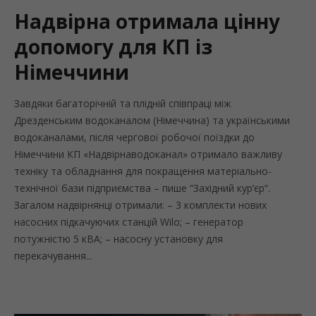
Надвірна отримала цінну
допомогу для КП із
Німеччини
Завдяки багаторічній та плідній співпраці між
Дрезденським водоканалом (Німеччина) та українськими
водоканалами, після чергової робочої поїздки до
Німеччини КП «Надвірнаводоканал» отримало важливу
техніку та обладнання для покращення матеріально-
технічної бази підприємства – пише “Західний кур’єр“.
Загалом надвірнянці отримали: – 3 комплекти нових
насосних підкачуючих станцій Wilo; – генератор
потужністю 5 кВА; – насосну установку для
перекачування...