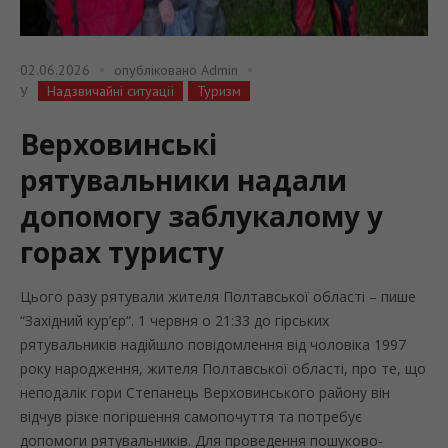
02.06.2026
опубліковано
Admin
Надзвичайні ситуації
Туризм
У
Верховинські
рятувальники надали
допомогу заблукалому у
горах туристу
Цього разу рятували жителя Полтавської області – пише
“Західний кур’єр“. 1 червня о 21:33 до гірських
рятувальників надійшло повідомлення від чоловіка 1997
року народження, жителя Полтавської області, про те, що
неподалік гори Степанець Верховинського району він
відчув різке погіршення самопочуття та потребує
допомоги рятувальників. Для проведення пошуково-