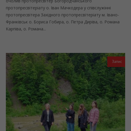
очолив протопресвітер Богородчанського
протопресвітеріату о. Іван Мачкодера у співслужінні
протопресвітера Західного протопресвітеріату м. Івано-
Франківськ о. Бориса Гобира, о. Петра Диріва, о. Романа
Карпіва, о. Романа...
Запис