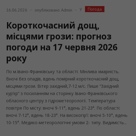
Погода
У
16.06.2026
опубліковано
Admin
Короткочасний дощ,
місцями грози: прогноз
погоди на 17 червня 2026
року
По м.Івано-Франківську та області: Мінлива хмарність.
Вночі без опадів, вдень помірний короткочасний дощ,
місцями грози. Вітер західний,7-12 м/с. Пише “Західний
кур’єр” з посиланням на сторінку Івано-Франківського
обласного центру з гідрометеорології. Температура
повітря По місту: вночі 9-11°, вдень 21-23°. По області:
вночі 7-12°, вдень 18-23°. На високогір’ї: вночі 5-10°, вдень
10-15°. Медико-метеорологічні умови 2- типу. Видимість...