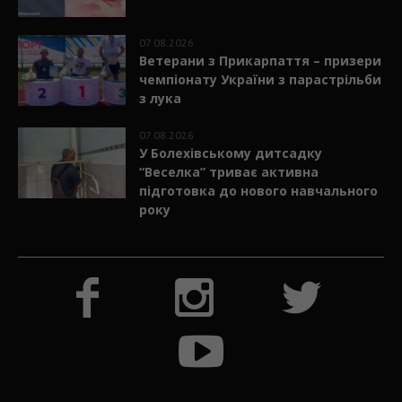
07.08.2026
Ветерани з Прикарпаття – призери
чемпіонату України з парастрільби
з лука
07.08.2026
У Болехівському дитсадку
“Веселка” триває активна
підготовка до нового навчального
року