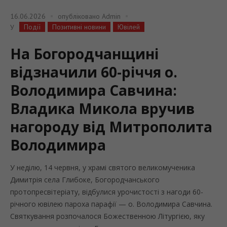
16.06.2026
опубліковано
Admin
Події
Позитивні новини
Ювілей
У
На Богородчанщині
відзначили 60-річчя о.
Володимира Савчина:
Владика Микола вручив
нагороду від Митрополита
Володимира
У неділю, 14 червня, у храмі святого великомученика
Димитрія села Глибоке, Богородчанського
протопресвітеріату, відбулися урочистості з нагоди 60-
річного ювілею пароха парафії — о. Володимира Савчина.
Святкування розпочалося Божественною Літургією, яку