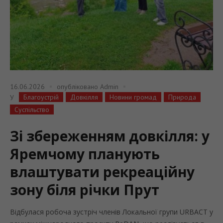
16.06.2026
опубліковано
Admin
Благоустрій
Довкілля
Новини громад
Природа
У
Суспільство
Зі збереженням довкілля: у
Яремчому планують
влаштувати рекреаційну
зону біля річки Прут
Відбулася робоча зустріч членів Локальної групи URBACT у