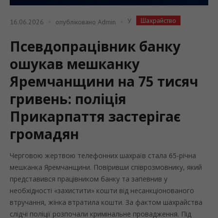
Шахрайство
У
16.06.2026
опубліковано
Admin
Псевдопрацівник банку
ошукав мешканку
Яремчанщини на 75 тисяч
гривень: поліція
Прикарпаття застерігає
громадян
Черговою жертвою телефонних шахраїв стала 65-річна
мешканка Яремчанщини. Повіривши співрозмовнику, який
представився працівником банку та запевнив у
необхідності «захистити» кошти від несанкціонованого
втручання, жінка втратила кошти. За фактом шахрайства
слідчі поліції розпочали кримінальне провадження. Під