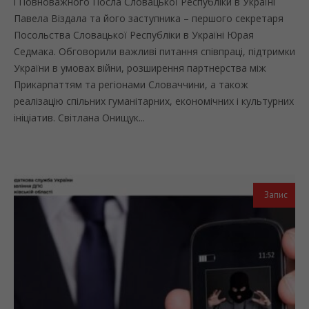
і Повноважного Посла Словацької Республіки в Україні
Павела Віздала та його заступника – першого секретаря
Посольства Словацької Республіки в Україні Юрая
Седмака. Обговорили важливі питання співпраці, підтримки
України в умовах війни, розширення партнерства між
Прикарпаттям та регіонами Словаччини, а також
реалізацію спільних гуманітарних, економічних і культурних
ініціатив. Світлана Онищук...
Запис