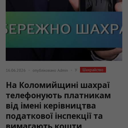
Шахрайство
У
16.06.2026
опубліковано
Admin
На Коломийщині шахраї
телефонують платникам
від імені керівництва
податкової інспекції та
вимагають кошти