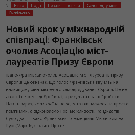
Місто
Події
Позитивні новини
Самоврядування
У
Суспільство
Новий крок у міжнародній
співпраці: Франківськ
очолив Асоціацію міст-
лауреатів Призу Європи
Івано-Франківськ очолив Асоціацію міст-лауреатів Призу
Європи! Це означає, що голос Франківська звучить на
найвищому рівні місцевого самоврядування Європи. Це не
аванс і не жест доброї волі, а результат нашої роботи.
Навіть зараз, коли країна воює, ми залишаємося не просто
помітними, а відкриваємо нові можливості. Кандидатів
було два — Івано-Франківськ та німецький Мюльгайм-на-
Рурі (Марк Бухгольц). Проте...