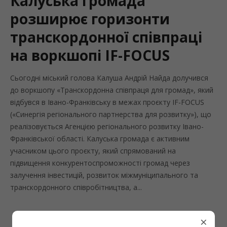
Калуська громада
розширює горизонти
транскордонної співпраці
на воркшопі IF-FOCUS
Сьогодні міський голова Калуша Андрій Найда долучився
до воркшопу «Транскордонна співпраця для громад», який
відбувся в Івано-Франківську в межах проєкту IF-FOCUS
(«Синергія регіонального партнерства для розвитку»), що
реалізовується Агенцією регіонального розвитку Івано-
Франківської області. Калуська громада є активним
учасником цього проєкту, який спрямований на
підвищення конкурентоспроможності громад через
залучення інвестицій, розвиток міжмуніципального та
транскордонного співробітництва, а...
×