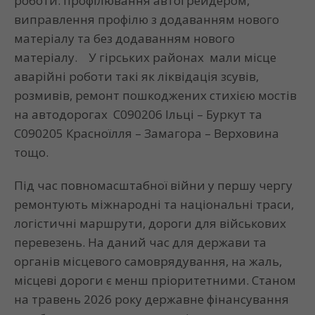
роботи: профілювання автогрейдером,
виправлення профілю з додаванням нового
матеріалу та без додаванням нового
матеріалу. У гірських районах мали місце
аварійні роботи такі як ліквідація зсувів,
розмивів, ремонт пошкоджених стихією мостів
на автодорогах С090206 Ільці – Буркут та
С090205 Красноїлля – Замагора – Верховина
тощо.
Під час повномасштабної війни у першу чергу
ремонтують міжнародні та національні траси,
логістичні маршрути, дороги для військових
перевезень. На даний час для держави та
органів місцевого самоврядування, на жаль,
місцеві дороги є менш пріоритетними. Станом
на травень 2026 року державне фінансування