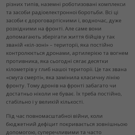
різних типів, наземні роботизовані комплекси
та засоби радіоелектронної боротьби. Всі ці
засоби є дороговартісними і, водночас, дуже
розхідними на фронті. Але саме вони
допомагають зберігати життя бійців у так
званій «кіл-зоні» – території, яка постійно
контролюється дронами, артилерією та вогнем
противника, яка сьогодні сягає десятки
кілометрів у глиб нашої території. Це так звана
«смуга смерті», яка замінила класичну лінію
фронту. Тому дронів на фронті забагато чи
достатньо ніколи не буває. Їх треба постійно,
стабільно і у великій кількості.
Під час повномасштабної війни, коли
бюджетний дефіцит покривається зовнішньою
допомогою, суперечливими та часто