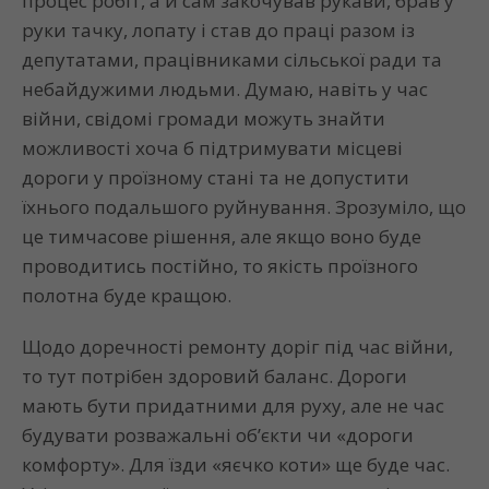
процес робіт, а й сам закочував рукави, брав у
руки тачку, лопату і став до праці разом із
депутатами, працівниками сільської ради та
небайдужими людьми. Думаю, навіть у час
війни, свідомі громади можуть знайти
можливості хоча б підтримувати місцеві
дороги у проїзному стані та не допустити
їхнього подальшого руйнування. Зрозуміло, що
це тимчасове рішення, але якщо воно буде
проводитись постійно, то якість проїзного
полотна буде кращою.
Щодо доречності ремонту доріг під час війни,
то тут потрібен здоровий баланс. Дороги
мають бути придатними для руху, але не час
будувати розважальні об’єкти чи «дороги
комфорту». Для їзди «яєчко коти» ще буде час.