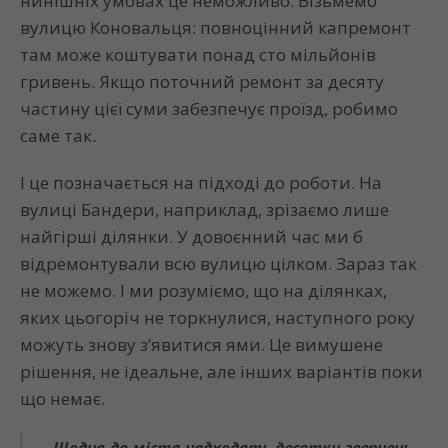
нинішніх умовах це неможливо. Візьмемо
вулицю Коновальця: повноцінний капремонт
там може коштувати понад сто мільйонів
гривень. Якщо поточний ремонт за десяту
частину цієї суми забезпечує проїзд, робимо
саме так.
І це позначається на підході до роботи. На
вулиці Бандери, наприклад, зрізаємо лише
найгірші ділянки. У довоєнний час ми б
відремонтували всю вулицю цілком. Зараз так
не можемо. І ми розуміємо, що на ділянках,
яких цьогоріч не торкнулися, наступного року
можуть знову з’явитися ями. Це вимушене
рішення, не ідеальне, але інших варіантів поки
що немає.
Щодня до міста надходять десятки звернень.