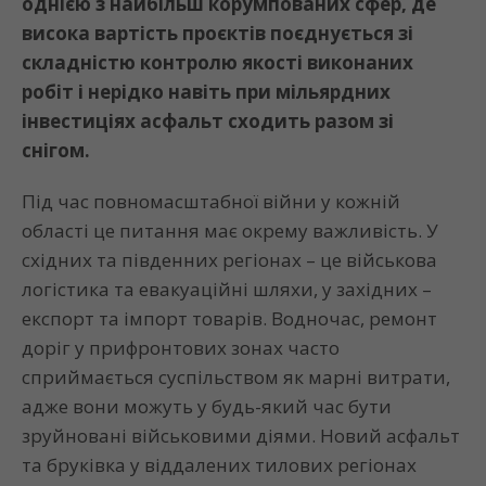
однією з найбільш корумпованих сфер, де
висока вартість проєктів поєднується зі
складністю контролю якості виконаних
робіт і нерідко навіть при мільярдних
інвестиціях асфальт сходить разом зі
снігом.
Під час повномасштабної війни у кожній
області це питання має окрему важливість. У
східних та південних регіонах – це військова
логістика та евакуаційні шляхи, у західних –
експорт та імпорт товарів. Водночас, ремонт
доріг у прифронтових зонах часто
сприймається суспільством як марні витрати,
адже вони можуть у будь-який час бути
зруйновані військовими діями. Новий асфальт
та бруківка у віддалених тилових регіонах