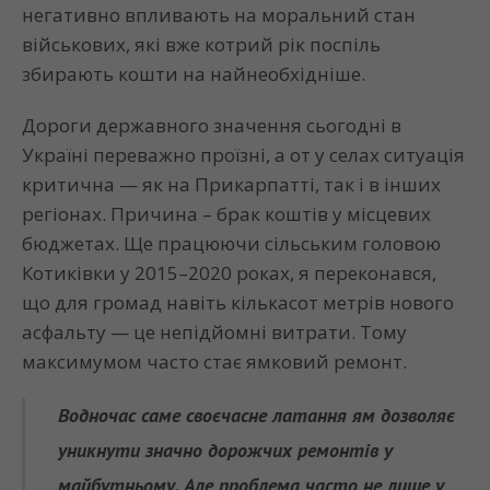
негативно впливають на моральний стан
військових, які вже котрий рік поспіль
збирають кошти на найнеобхідніше.
Дороги державного значення сьогодні в
Україні переважно проїзні, а от у селах ситуація
критична — як на Прикарпатті, так і в інших
регіонах. Причина – брак коштів у місцевих
бюджетах. Ще працюючи сільським головою
Котиківки у 2015–2020 роках, я переконався,
що для громад навіть кількасот метрів нового
асфальту — це непідйомні витрати. Тому
максимумом часто стає ямковий ремонт.
Водночас саме своєчасне латання ям дозволяє
уникнути значно дорожчих ремонтів у
майбутньому. Але проблема часто не лише у