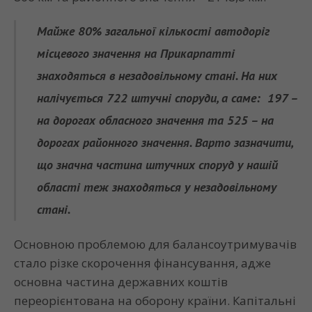
Майже 80% загальної кількості автодоріг
місцевого значення на Прикарпатті
знаходяться в н
езадовільному стані. На них
налічує
ться
722 штучні спору
ди
, а саме: 197 –
на дорогах обласного значення та 525 – на
дорогах районного значення. Варто зазначити,
що значна частина штучних споруд у нашій
області теж знаходяться у незадовільному
стані.
Основною проблемою для балансоутримувачів
стало різке скорочення фінансування, адже
основна частина державних коштів
переорієнтована на оборону країни. Капітальні