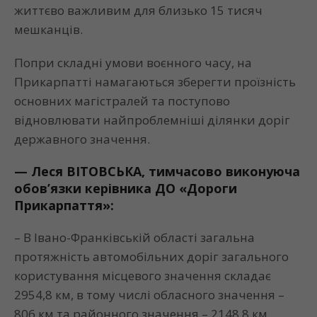
життєво важливим для близько 15 тисяч
мешканців.
Попри складні умови воєнного часу, на
Прикарпатті намагаються зберегти проїзність
основних магістралей та поступово
відновлювати найпроблемніші ділянки доріг
державного значення.
—
Леся
ВІТОВСЬКА
, тимчасово виконуюча
обов’язки керівника ДО «Дороги
Прикарпаття»:
– В Івано-Франківській області загальна
протяжність автомобільних доріг загального
користування місцевого значення складає
2954,8 км, в тому числі обласного значення –
806 км та районного значення – 2148,8 км.