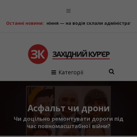
я — на водія склали адміністративні матеріали
Останні новини:
На Прик
Категорії
Асфальт чи дрони
Чи доцільно ремонтувати дороги під
час повномасштабної війни?