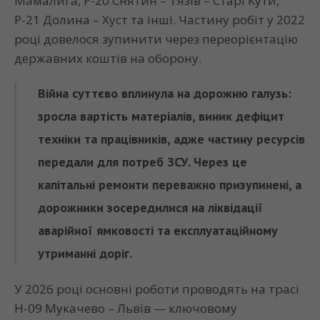
Мамалига, Р-20 Снятин – Тязів – Старі Кути,
Р-21 Долина – Хуст та інші. Частину робіт у 2022
році довелося зупинити через переорієнтацію
державних коштів на оборону.
Війна суттєво вплинула на дорожню галузь:
зросла вартість матеріалів, виник дефіцит
техніки та працівників, адже частину ресурсів
передали для потреб ЗСУ. Через це
капітальні ремонти переважно призупинені, а
дорожники зосередилися на ліквідації
аварійної ямковості та експлуатаційному
утриманні доріг.
У 2026 році основні роботи проводять на трасі
Н-09 Мукачево – Львів — ключовому