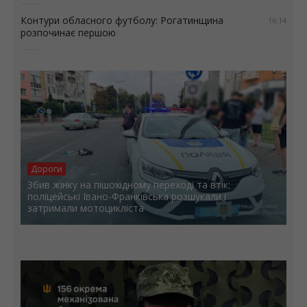
Контури обласного футболу: Рогатинщина
16:14
розпочинає першою
Дороги
Збив жінку на пішохідному переході та втік:
поліцейські Івано-Франківська розшукали і
затримали мотоцикліста