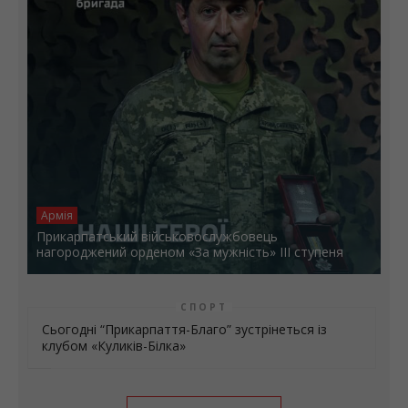
Армія
Прикарпатський військовослужбовець
нагороджений орденом «За мужність» ІІІ ступеня
СПОРТ
Сьогодні “Прикарпаття-Благо” зустрінеться із
клубом «Куликів-Білка»