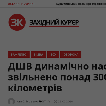
ОСТАННІ НОВИНИ:
Бурштинський храм Преображення Господнього відз
ВАЖЛИВО
ВІЙНА
ЗСУ
ОБОРОНА
ДШВ динамічно нас
звільнено понад 3
кілометрів
Admin
опубліковано
23.02.2026