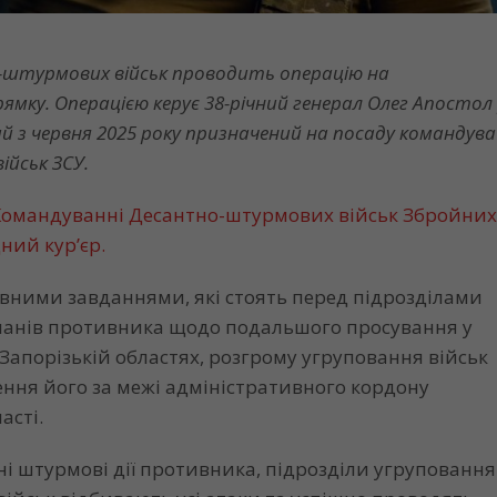
-штурмових військ проводить операцію на
ямку. Операцією керує 38-річний генерал Олег Апосто
кий з червня 2025 року призначений на посаду командув
йськ ЗСУ.
Командуванні Десантно-штурмових військ Збройних
ний кур’єр.
овними завданнями, які стоять перед підрозділами
планів противника щодо подальшого просування у
Запорізькій областях, розгрому угруповання військ
ення його за межі адміністративного кордону
асті.
і штурмові дії противника, підрозділи угруповання