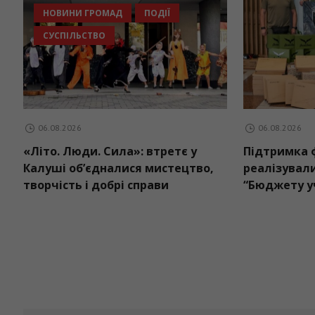
ЛІГІЯ
НОВИНИ ГРОМАД
ПОДІЇ
СУСПІЛЬСТВО
06.08.2026
«Літо. Люди. Сила»: втретє у
нього
Калуші об’єдналися мистецтво,
ицю
творчість і добрі справи