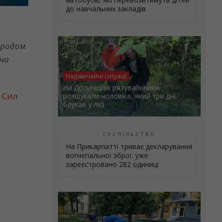
до навчальних закладів
л родом
ача
Надзвичайні ситуації
На Долинщині рятувальники
 Сил
розшукали чоловіка, який три дні
блукав у лісі
СУСПІЛЬСТВО
На Прикарпатті триває декларування
вогнепальної зброї: уже
зареєстровано 282 одиниці