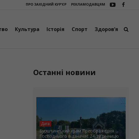
ПРО ЗАХІДНИЙ КУР’ЄР
РЕКЛАМОДАВЦЯМ
 об’єдналися мистецтво, творчість і добрі справи
Підтримка фронту: 
тво
Культура
Історія
Спорт
Здоров’я
Останні новини
Дата
Бурштинський храм Преображення
Господнього відзначає 24-ту річницю