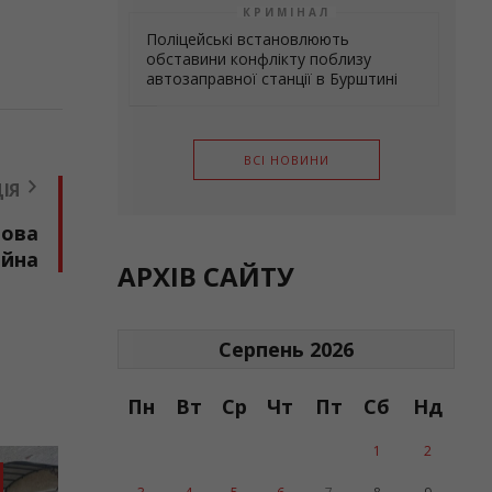
КРИМІНАЛ
Поліцейські встановлюють
обставини конфлікту поблизу
автозаправної станції в Бурштині
ВСІ НОВИНИ
ІЯ
нова
айна
АРХІВ САЙТУ
Серпень 2026
Пн
Вт
Ср
Чт
Пт
Сб
Нд
1
2
ИНИ ГРОМАД