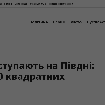
начає 24-ту річницю освячення
«Літо. Люди. Сила»: втретє у Калуші
Політика
Гроші
Місто
Суспільс
тупають на Півдні:
00 квадратних