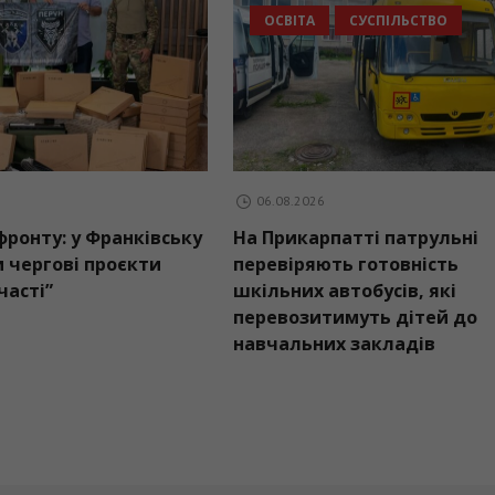
ОСВІТА
СУСП
06.08.2026
06.08.2026
Підтримка фронту: у Франківську
На Прикарпатті 
реалізували чергові проєкти
перевіряють гот
“Бюджету участі”
шкільних автобус
перевозитимуть 
навчальних зак