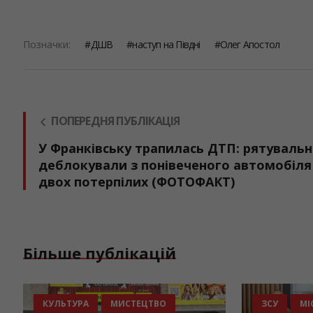
Позначки:
ДШВ
наступ на Півдні
Олег Апостол
ПОПЕРЕДНЯ ПУБЛІКАЦІЯ
У Франківську трапилась ДТП: рятуваль
деблокували з понівеченого автомобіля
двох потерпілих (ФОТОФАКТ)
Більше публікацій
КУЛЬТУРА
МИСТЕЦТВО