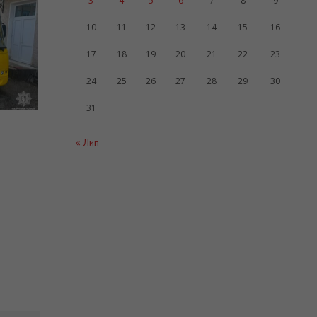
3
4
5
6
7
8
9
ІЛЬСТВО
10
11
12
13
14
15
16
17
18
19
20
21
22
23
24
25
26
27
28
29
30
31
« Лип
патрульні
овність
ів, які
дітей до
ладів