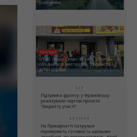
освячення
Культура
«Літо. Люди. Сила»: втретє у Калуші
об’єдналися мистецтво, творчість і
добрі справи
ЗСУ
Підтримка фронту: у Франківську
реалізували чергові проєкти
“Бюджету участі”
БЕЗПЕКА
На Прикарпатті патрульні
перевіряють готовність шкільних
автобусів, які перевозитимуть дітей