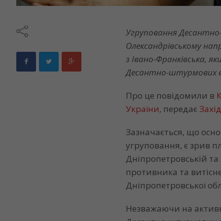
Угруповання Десантно
Олександрівському напр
з Івано-Франківська, я
Десантно-штурмових ві
Про це повідомили в
України,
передає
Захід
Зазначається, що осн
угруповання, є зрив 
Дніпропетровській та 
противника та витісн
Дніпропетровської обл
Незважаючи на активн