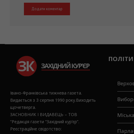
ПОЛІТИ
Верхо
Івано-Франківська тижнева газета.
Вибор
Видається з 3 серпня 1990 року.Виходить
щочетверга.
ЗАСНОВНИК І ВИДАВЕЦЬ – ТОВ
Міськ
“Редакція газети “Західний кур’єр”.
Реєстраційне свідотство:
Парла
Серія ІФ № 580-279ПР від 20 листопада