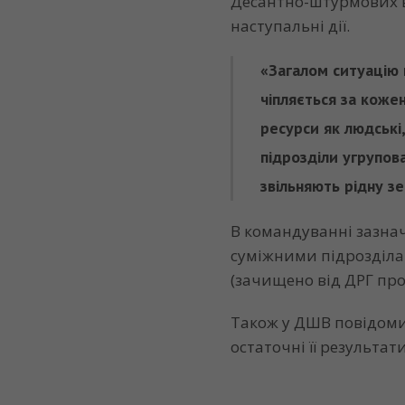
Десантно-штурмових в
наступальні дії.
«Загалом ситуацію 
чіпляється за коже
ресурси як людські,
підрозділи угрупов
звільняють рідну зе
В командуванні зазнач
суміжними підрозділам
(зачищено від ДРГ пр
Також у ДШВ повідоми
остаточні її результа