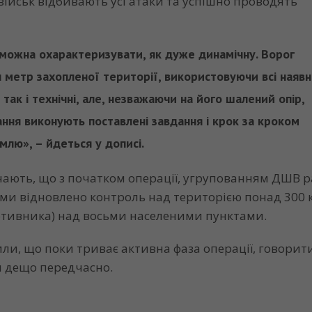
ійськ відбивають усі атаки та успішно проводять
можна охарактеризувати, як дуже динамічну. Ворог
н метр захопленої території, використовуючи всі наявн
 так і технічні, але, незважаючи на його шалений опір,
ання виконують поставлені завдання і крок за кроком
млю», – йдеться у дописі.
ають, що з початком операції, угрупованням ДШВ р
и відновлено контроль над територією понад 300 кв
отивника) над восьми населеними пунктами.
ли, що поки триває активна фаза операції, говорит
ти дещо передчасно.