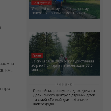
Благоустрій
У франківському привокзальному
сквері розпочали ремонт лавок
і
Гроші
За сім місяців 2026 року туристичний
азом із
збір на Прикарпатті перевищив 33,5
. км.,
млн грн
РОЗШУК
и про
Поліцейські розшукали двох дівчат з
Долинського центру підтримки дітей
та сімей «Теплий дім», які зникли
напередодні