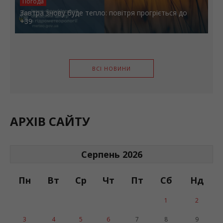
Погода
Завтра знову буде тепло: повітря прогріється до
+39
ВСІ НОВИНИ
АРХІВ САЙТУ
Серпень 2026
Пн
Вт
Ср
Чт
Пт
Сб
Нд
1
2
3
4
5
6
7
8
9