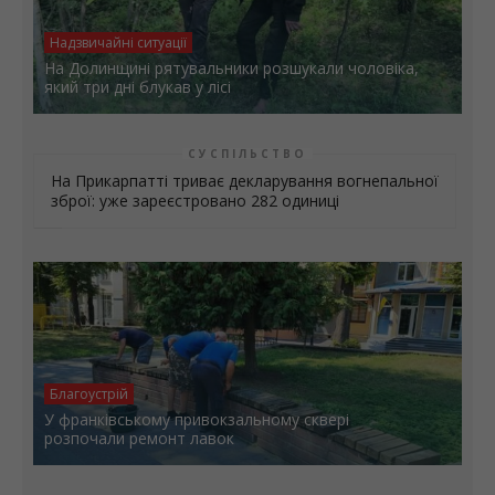
Надзвичайні ситуації
На Долинщині рятувальники розшукали чоловіка,
який три дні блукав у лісі
СУСПІЛЬСТВО
На Прикарпатті триває декларування вогнепальної
зброї: уже зареєстровано 282 одиниці
Благоустрій
У франківському привокзальному сквері
розпочали ремонт лавок