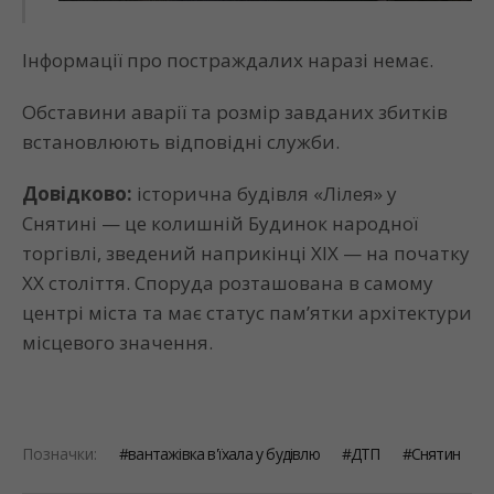
Інформації про постраждалих наразі немає.
Обставини аварії та розмір завданих збитків
встановлюють відповідні служби.
Довідково:
історична будівля «Лілея» у
Снятині — це колишній Будинок народної
торгівлі, зведений наприкінці XIX — на початку
XX століття. Споруда розташована в самому
центрі міста та має статус пам’ятки архітектури
місцевого значення.
Позначки:
вантажівка в'їхала у будівлю
ДТП
Снятин