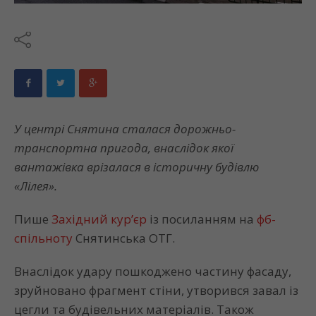
У центрі Снятина сталася дорожньо-
транспортна пригода, внаслідок якої
вантажівка врізалася в історичну будівлю
«Лілея».
Пише
Західний кур’єр
із посиланням на
фб-
спільноту
Снятинська ОТГ.
Внаслідок удару пошкоджено частину фасаду,
зруйновано фрагмент стіни, утворився завал із
цегли та будівельних матеріалів. Також