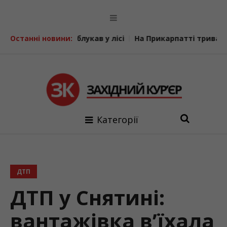
і блукав у лісі
Останні новини:
На Прикарпатті триває декларування во
Категорії
ДТП
ДТП у Снятині:
вантажівка в’їхала