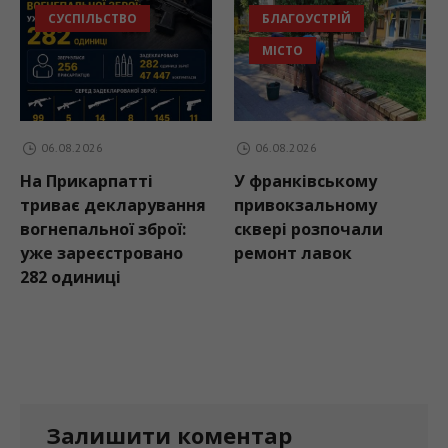
ВО
БЛАГОУСТРІЙ
ГРОШІ
МІСТО
НОВИНИ ГРО
СУСПІЛЬСТВО
ТУРИЗМ
06.08.2026
06.08.2026
атті
У франківському
За сім місяців
ларування
привокзальному
року туристи
ї зброї:
сквері розпочали
збір на Прика
тровано
ремонт лавок
перевищив 33
грн
Залишити коментар