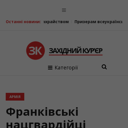
айством
Останні новини:
Призерам всеукраїнських олімпіад і конкурсів 
Категорії
АРМІЯ
Франківські
нацгвардійці