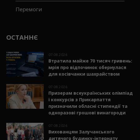
Перемоги
ОСТАННЄ
07.08.2026
Втратила майже 70 тисяч гривень:
мрія про відпочинок обернулася
для косівчанки шахрайством
07.08.2026
Призерам всеукраїнських олімпіад
і конкурсів з Прикарпаття
призначили обласні стипендії та
одноразові грошові винагороди
07.08.2026
Вихованцям Залучанського
дитячого будинку-інтернату
передали велосипеди та