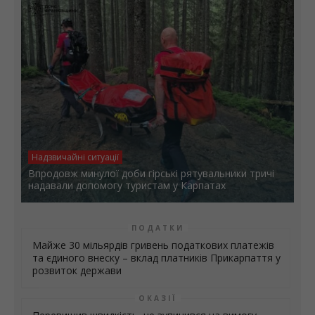
Надзвичайні ситуації
Впродовж минулої доби гірські рятувальники тричі
надавали допомогу туристам у Карпатах
ПОДАТКИ
Майже 30 мільярдів гривень податкових платежів
та єдиного внеску – вклад платників Прикарпаття у
розвиток держави
ОКАЗІЇ
Перевищив швидкість, не зупинився на вимогу
патрульних та мав ознаки сп’яніння — на водія