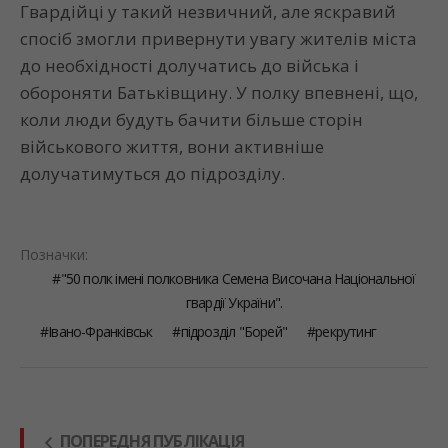
Гвардійці у такий незвичний, але яскравий
спосіб змогли привернути увагу жителів міста
до необхідності долучатись до війська і
обороняти Батьківщину. У полку впевнені, що,
коли люди будуть бачити більше сторін
військового життя, вони активніше
долучатимуться до підрозділу.
Позначки:
"50 полк імені полковника Семена Височана Національної
гвардії України".
Івано-Франківськ
підрозділ "Борей"
рекрутинг
ПОПЕРЕДНЯ ПУБЛІКАЦІЯ