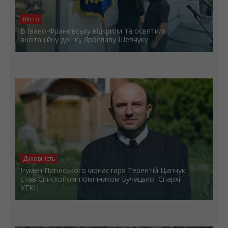
Місто
В Івано-Франківську відкрили та освятили
анотаційну дошку Ярославу Шевчуку
Духовність
Ігумен Погінського монастиря Терентій Цапчук
став Єпископом-помічником Бучацької Єпархії
УГКЦ