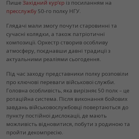
Пише
Західний кур’єр
із посиланням на
пресслужбу
50-го полку НГУ.
Глядачі мали змогу почути старовинні та
сучасні колядки, а також патріотичні
композиції. Оркестр створив особливу
атмосферу, поєднавши давні традиції з
актуальними реаліями сьогодення.
Під час заходу представники полку розповіли
про ключові переваги військової служби.
Головна особливість, яка вирізняє 50 полк – це
ротаційна система. Після виконання бойових
завдань військовослужбовці повертаються до
пункту постійної дислокації, де мають
можливість відновитися, побути з родиною та
пройти декомпресію.