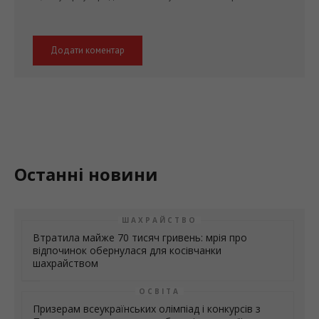
Останні новини
ШАХРАЙСТВО
Втратила майже 70 тисяч гривень: мрія про
відпочинок обернулася для косівчанки
шахрайством
ОСВІТА
Призерам всеукраїнських олімпіад і конкурсів з
Прикарпаття призначили обласні стипендії та
одноразові грошові винагороди