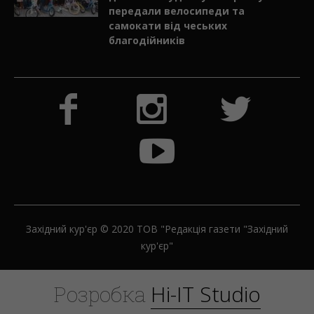
самокати від чеських
благодійників
Західний кур'єр © 2020 ТОВ "Редакція газети "Західний
кур'єр"
H
i
-
I
T
S
t
u
d
i
o
Розробка