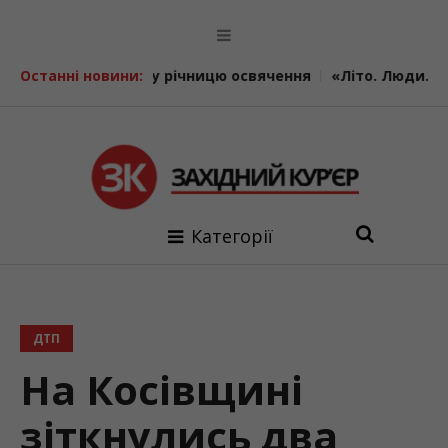
ту річницю освячення
Останні новини:
«Літо. Люди. Сила»: втретє у Кал
Категорії
ДТП
На Косівщині
зіткнулись два