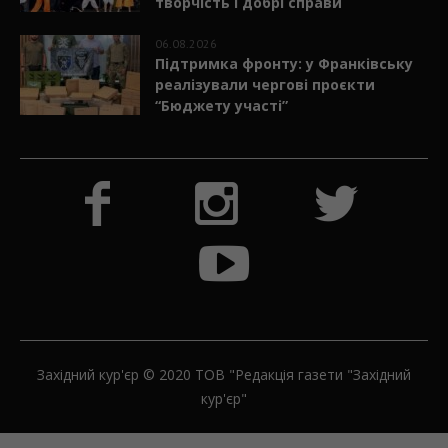
06.08.2026
«Літо. Люди. Сила»: втретє у
Калуші об’єдналися мистецтво,
творчість і добрі справи
06.08.2026
Підтримка фронту: у Франківську
реалізували чергові проєкти
“Бюджету участі”
Західний кур'єр © 2020 ТОВ "Редакція газети "Західний