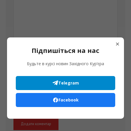
×
Підпишіться на нас
Будьте в курсі новин Західного Кур’єра
Telegram
Facebook
Збережіть своє ім'я, електронну адресу та веб-сайт в
цьому браузері для моїх наступних коментарів.