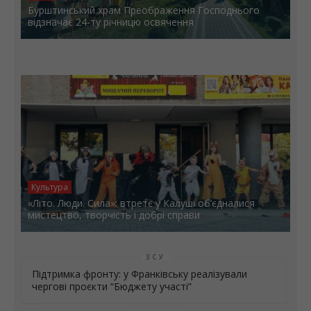
Дата
Бурштинський храм Преображення Господнього
відзначає 24-ту річницю освячення
Культура
«Літо. Люди. Сила»: втретє у Калуші об’єдналися
мистецтво, творчість і добрі справи
ЗСУ