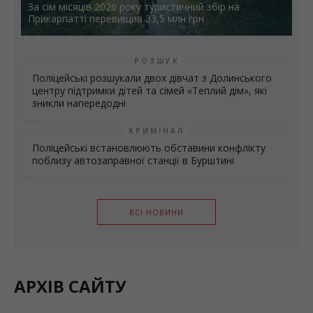
Гроші
За сім місяців 2026 року туристичний збір на
Прикарпатті перевищив 33,5 млн грн
РОЗШУК
Поліцейські розшукали двох дівчат з Долинського
центру підтримки дітей та сімей «Теплий дім», які
зникли напередодні
КРИМІНАЛ
Поліцейські встановлюють обставини конфлікту
поблизу автозаправної станції в Бурштині
ВСІ НОВИНИ