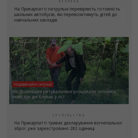
Підтримка фронту: у Франківську реалізували
чергові проєкти “Бюджету участі”
БЕЗПЕКА
На Прикарпатті патрульні перевіряють готовність
шкільних автобусів, які перевозитимуть дітей до
навчальних закладів
Надзвичайні ситуації
На Долинщині рятувальники розшукали чоловіка,
який три дні блукав у лісі
СУСПІЛЬСТВО