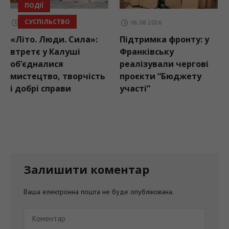
СУСПІЛЬСТВО
06.08.2026
06.08.2026
а»:
Підтримка фронту: у
На Прикарпатті
Франківську
патрульні
реалізували чергові
перевіряють
чість
проєкти “Бюджету
готовність шкільн
участі”
автобусів, які
перевозитимуть
дітей до навчальн
закладів
Залишити коментар
Ваша електронна пошта не буде опублікована.