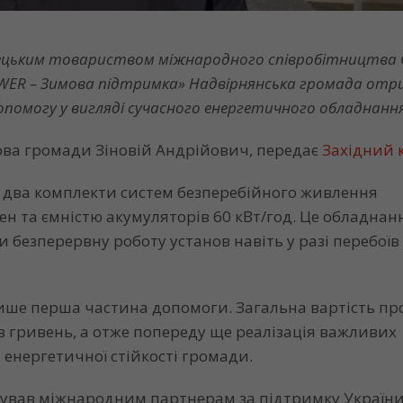
імецьким товариством міжнародного співробітництва 
WER – Зимова підтримка» Надвірнянська громада отр
опомогу у вигляді сучасного енергетичного обладнання
ва громади Зіновій Андрійович, передає
Західний к
два комплекти систем безперебійного живлення
ен та ємністю акумуляторів 60 кВт/год. Це обладнан
 безперервну роботу установ навіть у разі перебоїв 
лише перша частина допомоги. Загальна вартість пр
в гривень, а отже попереду ще реалізація важливих
 енергетичної стійкості громади.
ував міжнародним партнерам за підтримку України