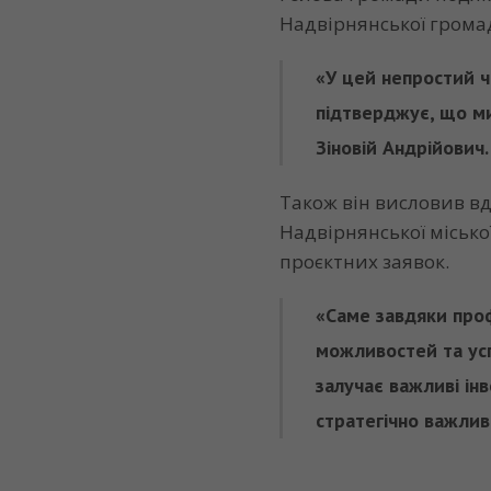
Надвірнянської грома
«У цей непростий 
підтверджує, що ми
Зіновій Андрійович.
Також він висловив вд
Надвірнянської місько
проєктних заявок.
«Саме завдяки про
можливостей та ус
залучає важливі ін
стратегічно важлив