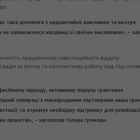
ди.
час така допомога є надзвичайно важливою та вкотре
 не залишаємося наодинці зі своїми викликами», – за
ячність працівникам інвестиційного відділу
ї ради за якісну та наполегливу роботу над підгото
фесійному підходу, активному пошуку грантових
пішній співпраці з міжнародними партнерами наша гро
вестиції та отримує необхідну підтримку для реалізаці
их проєктів», – наголосив голова громади.