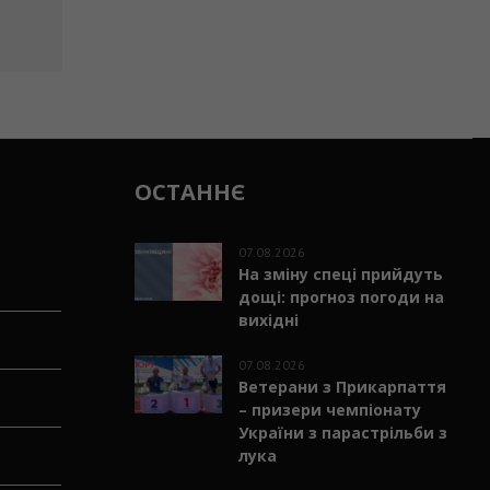
ОСТАННЄ
07.08.2026
На зміну спеці прийдуть
дощі: прогноз погоди на
вихідні
07.08.2026
Ветерани з Прикарпаття
– призери чемпіонату
України з парастрільби з
лука