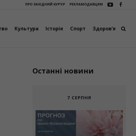
ПРО ЗАХІДНИЙ КУР’ЄР
РЕКЛАМОДАВЦЯМ
івському дитсадку “Веселка” триває активна підготовка до нового нав
тво
Культура
Історія
Спорт
Здоров’я
Останні новини
7 СЕРПНЯ