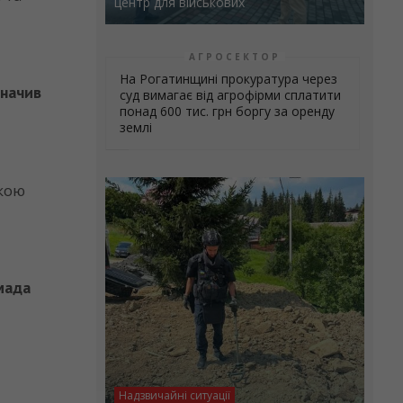
центр для військових
АГРОСЕКТОР
На Рогатинщині прокуратура через
значив
суд вимагає від агрофірми сплатити
понад 600 тис. грн боргу за оренду
землі
вкою
мада
ї
Надзвичайні ситуації