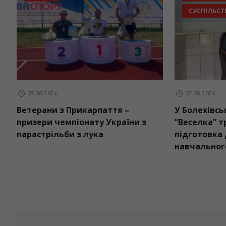
2026
07.08.2026
ну спеці прийдуть дощі:
Ветерани з Прикарпат
з погоди на вихідні
призери чемпіонату Ук
парастрільби з лука