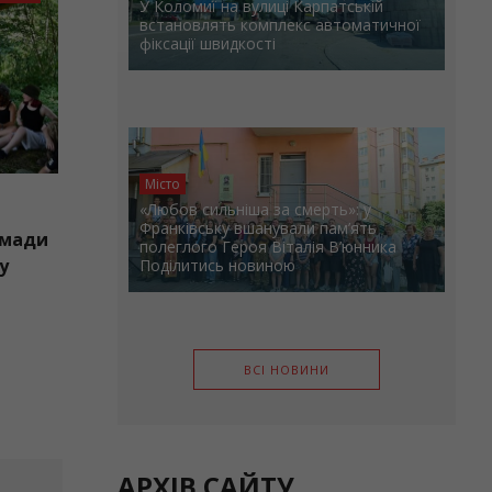
У Коломиї на вулиці Карпатській
встановлять комплекс автоматичної
фіксації швидкості
Місто
07.08.2026
«Любов сильніша за смерть»: у
Франківську вшанували пам’ять
ластуни Бурштинської громади
полеглого Героя Віталія В’юнника
зяли участь у вишкільному
Поділитись новиною
аборі «Гарт-2026»
ВСІ НОВИНИ
АРХІВ САЙТУ