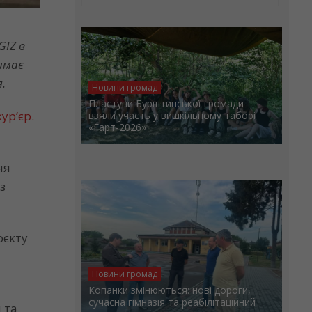
GIZ в
имає
.
Новини громад
Пластуни Бурштинської громади
ур’єр.
взяли участь у вишкільному таборі
«Гарт-2026»
ня
з
оєкту
Новини громад
Копанки змінюються: нові дороги,
сучасна гімназія та реабілітаційний
 та