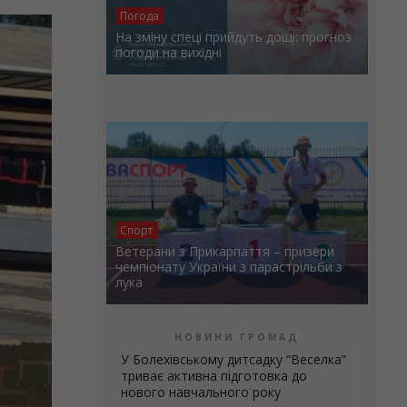
Погода
На зміну спеці прийдуть дощі: прогноз
погоди на вихідні
Спорт
Ветерани з Прикарпаття – призери
чемпіонату України з парастрільби з
лука
НОВИНИ ГРОМАД
У Болехівському дитсадку “Веселка”
триває активна підготовка до
нового навчального року