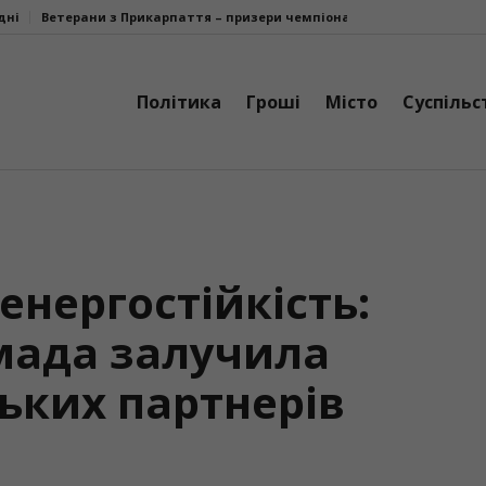
паття – призери чемпіонату України з парастрільби з лука
У Болех
Політика
Гроші
Місто
Суспільс
енергостійкість:
мада залучила
ьких партнерів