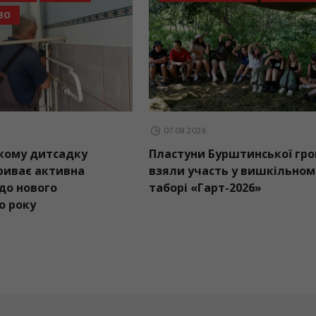
СУСПІЛЬСТВО
07.08.2026
тя –
У Болехівському дитсадку
П
раїни з
“Веселка” триває активна
в
підготовка до нового
т
навчального року