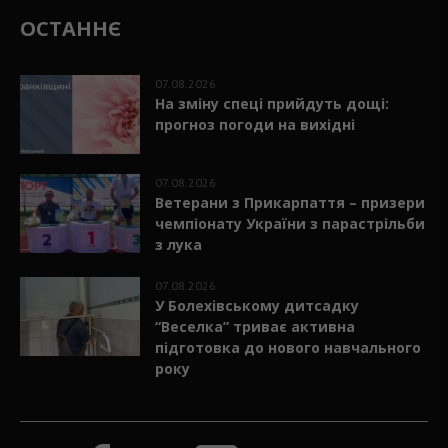
ОСТАННЄ
07.08.2026
На зміну спеці прийдуть дощі:
прогноз погоди на вихідні
07.08.2026
Ветерани з Прикарпаття – призери
чемпіонату України з парастрільби
з лука
07.08.2026
У Болехівському дитсадку
“Веселка” триває активна
підготовка до нового навчального
року