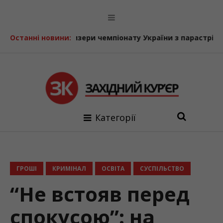
зери чемпіонату України з парастрільби з лука
Останні новини:
У Болехі
Категорії
ГРОШІ
КРИМІНАЛ
ОСВІТА
СУСПІЛЬСТВО
“Не встояв перед
спокусою”: на