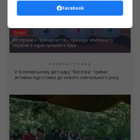
Facebook
Спорт
Ветерани з Прикарпаття – призери чемпіонату
України з парастрільби з лука
НОВИНИ ГРОМАД
У Болехівському дитсадку “Веселка” триває
активна підготовка до нового навчального року