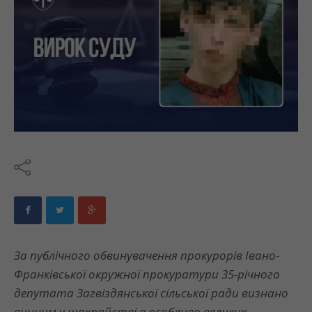
За публічного обвинувачення прокурорів Івано-
Франківської окружної прокуратури 35-річного
депутата Загвіздянської сільської ради визнано
винним у шахрайстві в особливо великих