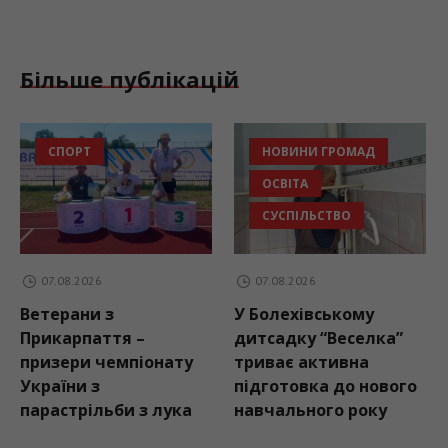
Більше публікацій
НОВИНИ ГРОМАД
НОВИНИ ГРО
ОСВІТА
СУСПІЛЬСТВО
СУСПІЛЬСТВО
07.08.2026
07.08.2026
У Болехівському
Пластуни
я –
дитсадку “Веселка”
Бурштинської
мпіонату
триває активна
громади взял
підготовка до нового
у вишкільному
и з лука
навчального року
«Гарт-2026»