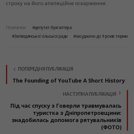
строку на його апеляційне оскарження.
Позначки:
депутат-бухгалтера
Загвіздянської сільської ради
засуджено до 9 років тюрми
ПОПЕРЕДНЯ ПУБЛІКАЦІЯ
The Founding of YouTube A Short History
НАСТУПНА ПУБЛІКАЦІЯ
Під час спуску з Говерли травмувалась
туристка з Дніпропетровщини:
знадобилась допомога рятувальників
(ФОТО)