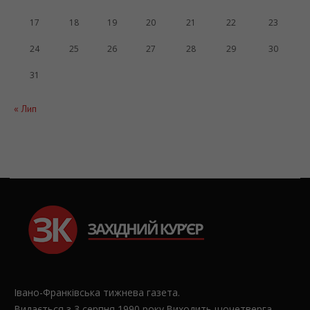
17
18
19
20
21
22
23
24
25
26
27
28
29
30
31
« Лип
Івано-Франківська тижнева газета.
Видається з 3 серпня 1990 року.Виходить щочетверга.