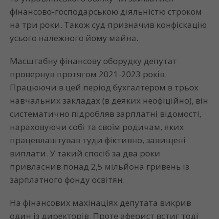
фінансово-господарською діяльністю строком
на три роки. Також суд призначив конфіскацію
усього належного йому майна.
Масштабну фінансову оборудку депутат
провернув протягом 2021-2023 років.
Працюючи в цей період бухгалтером в трьох
навчальних закладах (в деяких неофіційно), він
систематично підробляв зарплатні відомості,
нараховуючи собі та своїм родичам, яких
працевлаштував туди фіктивно, завищені
виплати. У такий спосіб за два роки
привласнив понад 2,5 мільйона гривень із
зарплатного фонду освітян.
На фінансових махінаціях депутата викрив
один із директорів. Проте аферист встиг тоді