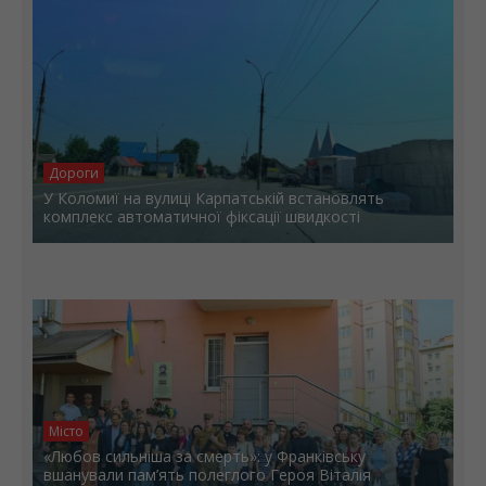
Дороги
У Коломиї на вулиці Карпатській встановлять
комплекс автоматичної фіксації швидкості
Місто
«Любов сильніша за смерть»: у Франківську
вшанували пам’ять полеглого Героя Віталія