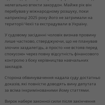
нелегально втекти закордон. Майже рік він
перебував у міжнародному розшуку, поки
наприкінці 2025 року його не затримали на
території Чехії та екстрадували в Україну.
У судовому засіданні чоловік визнав провину
лише частково, стверджуючи, що не планував
злочин заздалегідь, а просто «не встояв перед
спокусою» через повну відсутність фінансового
контролю з боку керівництва навчальних
закладів.
Сторона обвинувачення надала суду достатньо
доказів, які повністю доводять вину депутата
за всіма інкримінованими йому статтями.
Вирок набере законної сили після закінчення