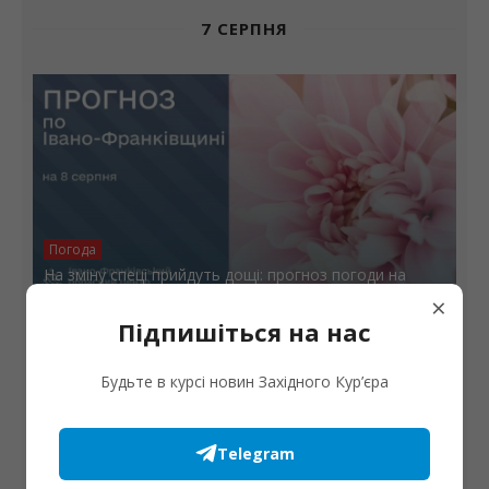
7 СЕРПНЯ
Погода
На зміну спеці прийдуть дощі: прогноз погоди на
вихідні
×
Підпишіться на нас
Будьте в курсі новин Західного Кур’єра
Telegram