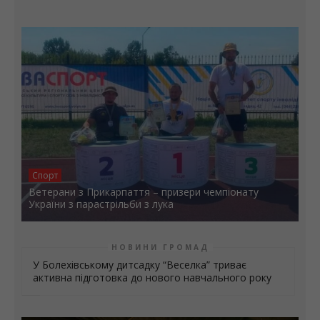
Спорт
Ветерани з Прикарпаття – призери чемпіонату
України з парастрільби з лука
НОВИНИ ГРОМАД
У Болехівському дитсадку “Веселка” триває
активна підготовка до нового навчального року