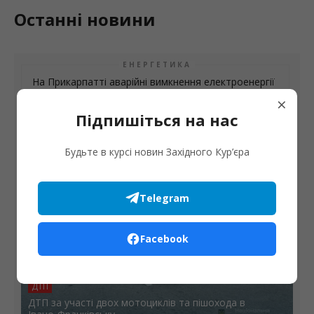
Останні новини
ЕНЕРГЕТИКА
На Прикарпатті аварійні вимкнення електроенергії
×
ІНФРАСТРУКТУРА
Підпишіться на нас
На Прикарпатті обговорили підготовку паливної
інфраструктури до осінньо-зимового періоду
Будьте в курсі новин Західного Кур’єра
Telegram
Facebook
ДТП
ДТП за участі двох мотоциклів та пішохода в