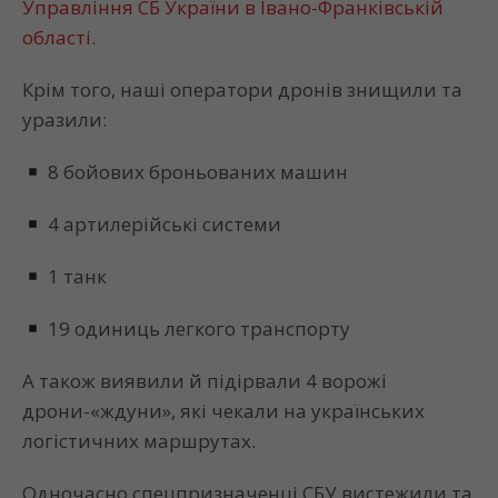
Управління СБ України в Івано-Франківській
області.
Крім того, наші оператори дронів знищили та
уразили:
8 бойових броньованих машин
4 артилерійські системи
1 танк
19 одиниць легкого транспорту
А також виявили й підірвали 4 ворожі
дрони-«ждуни», які чекали на українських
логістичних маршрутах.
Одночасно спецпризначенці СБУ вистежили та