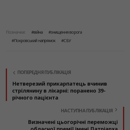
Позначки:
війна
знищення ворога
Покровський напрямок
СБУ
ПОПЕРЕДНЯ ПУБЛІКАЦІЯ
Нетверезий прикарпатець вчинив
стрілянину в лікарні: поранено 39-
річного пацієнта
НАСТУПНА ПУБЛІКАЦІЯ
Визначені цьогорічні переможці
обласної премії імені Патріарха