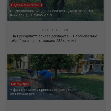
Надзвичайні ситуації
На Долинщині рятувальники розшукали чоловіка,
який три дні блукав у лісі
СУСПІЛЬСТВО
На Прикарпатті триває декларування вогнепальної
зброї: уже зареєстровано 282 одиниці
Благоустрій
У франківському привокзальному сквері
розпочали ремонт лавок