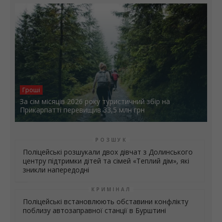
Гроші
За сім місяців 2026 року туристичний збір на
Прикарпатті перевищив 33,5 млн грн
РОЗШУК
Поліцейські розшукали двох дівчат з Долинського
центру підтримки дітей та сімей «Теплий дім», які
зникли напередодні
КРИМІНАЛ
Поліцейські встановлюють обставини конфлікту
поблизу автозаправної станції в Бурштині