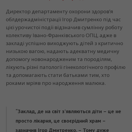
Директор департаменту охорони здоров’я
облдержадміністрації Ігор Дмитренко під час
цієї урочистої події відзначив сумлінну роботу
колективу Івано-Франківського ОПЦ, адже в
закладі успішно виходжують дітей з критично
низькою вагою, надають адекватну медичну
допомогу новонародженим та породілям,
лікують різні патології гінекологічного профілю
та допомагають стати батьками тим, хто
роками мріяв про народження малюка.
“Заклад, де на світ з’являються діти – це не
просто лікарня, це своєрідний храм –
зазначив Ігор Дмитренко. – Тому дуже