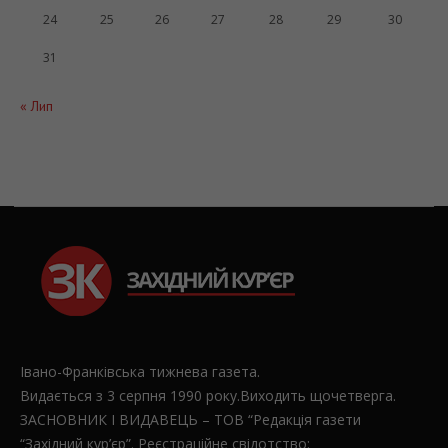
24
25
26
27
28
29
30
31
« Лип
Івано-Франківська тижнева газета.
Видається з 3 серпня 1990 року.Виходить щочетверга.
ЗАСНОВНИК І ВИДАВЕЦЬ – ТОВ “Редакція газети
“Західний кур’єр”. Реєстраційне свідотство: