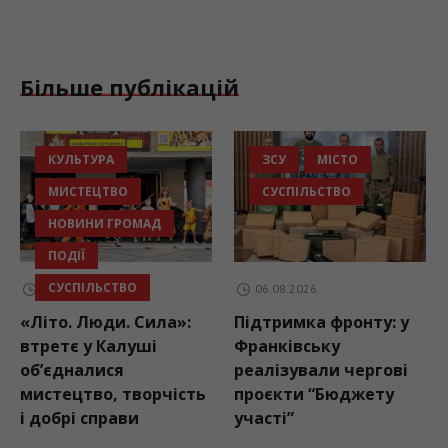
Більше публікацій
КУЛЬТУРА
ЗСУ
МІСТО
МИСТЕЦТВО
СУСПІЛЬСТВО
НОВИНИ ГРОМАД
ПОДІЇ
СУСПІЛЬСТВО
06.08.2026
06.08.2026
«Літо. Люди. Сила»:
Підтримка фронту: у
втретє у Калуші
Франківську
об’єдналися
реалізували чергові
мистецтво, творчість
проєкти “Бюджету
і добрі справи
участі”