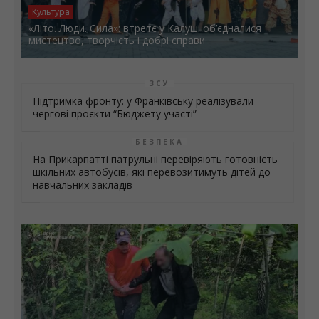
Культура
«Літо. Люди. Сила»: втретє у Калуші об’єдналися
мистецтво, творчість і добрі справи
ЗСУ
Підтримка фронту: у Франківську реалізували
чергові проєкти “Бюджету участі”
БЕЗПЕКА
На Прикарпатті патрульні перевіряють готовність
шкільних автобусів, які перевозитимуть дітей до
навчальних закладів