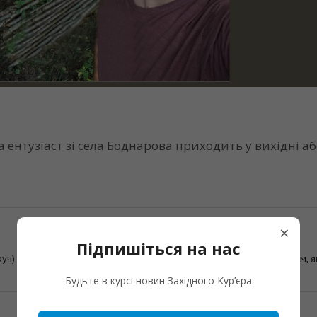
ентузіаст зі села Боднарова приходить у вихідні а
×
Підпишіться на нас
ч) зі своїм наставником і другом, істориком Володимиром Витошком, я
загинув на фронті.
Будьте в курсі новин Західного Кур’єра