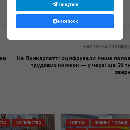
Telegram
Facebook
НАСТУПНА ПУБЛІКАЦ
нки
На Прикарпатті оцифрували лише поло
трудових книжок — у черзі ще 59 т
звер
ЗСУ
МІСТО
СУСПІЛЬСТВО
БЕЗПЕКА
НОВИНИ