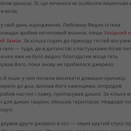
сові криниці. Те, що почалося як особиста ініціатива 
в місію.
 у свій день народження, Любомир Федик із села
громади зробив нетиповий вчинок, пише
Західний к
ий Замок
. За кілька годин до приходу гостей він узяв
а село — туди, де в дитинстві з пастушками бігав пи
ички вже не було видно: благодатне місце геть
пував його, поки знову не пробилося джерело.
 й інше: у селі почали висихати домашні криниці.
рело до дна, виклав його камінцями, огородив
обив настил і лавку, припасував дашок. За кілька м
 для диких тварин, обкосив територію. Невдовзі п
озулі.
дкував друге джерело в лісі — через крутий спуск п