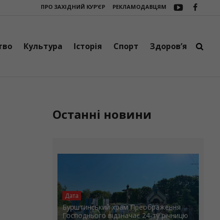
ПРО ЗАХІДНИЙ КУР’ЄР
РЕКЛАМОДАВЦЯМ
налися мистецтво, творчість і добрі справи
Підтримка фронту: у Фран
тво
Культура
Історія
Спорт
Здоров’я
Останні новини
Дата
Бурштинський храм Преображення
Господнього відзначає 24-ту річницю