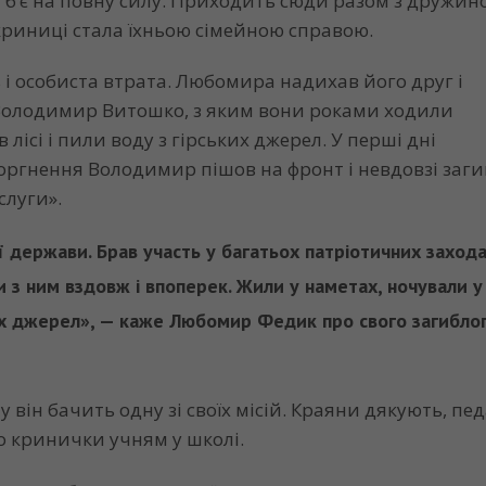
ам б’є на повну силу. Приходить сюди разом з дружи
криниці стала їхньою сімейною справою.
ь і особиста втрата. Любомира надихав його друг і
Володимир Витошко, з яким вони роками ходили
лісі і пили воду з гірських джерел. У перші дні
ргнення Володимир пішов на фронт і невдовзі заги
слуги».
 держави. Брав участь у багатьох патріотичних захода
з ним вздовж і впоперек. Жили у наметах, ночували у л
их джерел», — каже Любомир Федик про свого загибло
 він бачить одну зі своїх місій. Краяни дякують, пе
о кринички учням у школі.