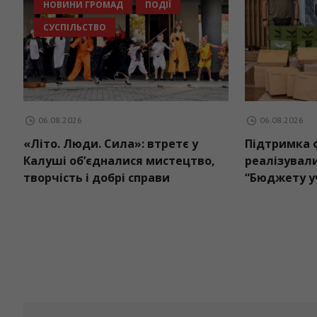
ІЯ
НОВИНИ ГРОМАД
ПОДІЇ
СУСПІЛЬСТВО
06.08.2026
0
«Літо. Люди. Сила»: втретє у
Під
ого
Калуші об’єдналися мистецтво,
реа
творчість і добрі справи
“Бю