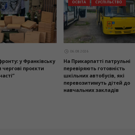
ОСВІТА
СУСПІЛЬ
6.08.2026
06.08.2026
тримка фронту: у Франківську
На Прикарпатті пат
лізували чергові проєкти
перевіряють готовн
джету участі”
шкільних автобусів,
перевозитимуть ді
навчальних заклад