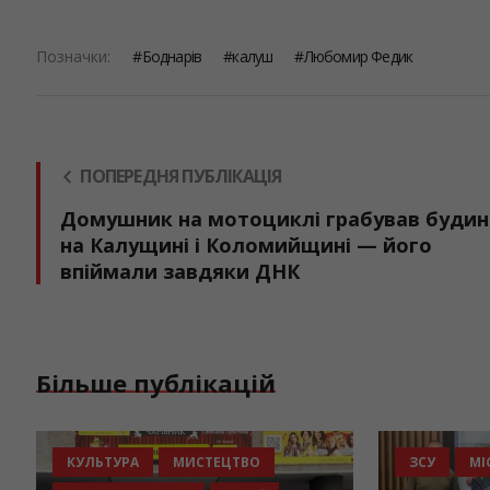
Позначки:
Боднарів
калуш
Любомир Федик
ПОПЕРЕДНЯ ПУБЛІКАЦІЯ
Домушник на мотоциклі грабував буди
на Калущині і Коломийщині — його
впіймали завдяки ДНК
Більше публікацій
КУЛЬТУРА
МИСТЕЦТВО