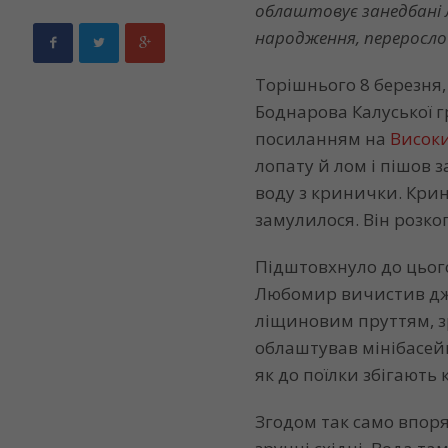
облаштовує занедбані лі
народження, переросло 
Торішнього 8 березня,
Боднарова Калуської 
посиланням на
Висок
лопату й лом і пішов з
воду з кринички. Крин
замулилося. Він розко
Підштовхнуло до цього
Любомир вичистив дже
ліщиновим пруттям, зр
облаштував мінібасейн
як до поїлки збігають к
Згодом так само впоря