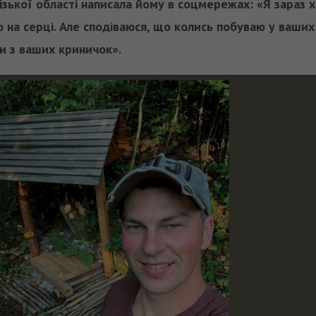
різької області написала йому в соцмережах: «Я зараз х
 на серці. Але сподіваюся, що колись побуваю у ваших
и з ваших криничок».