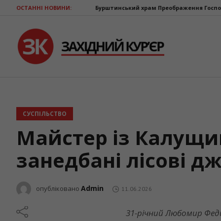
ОСТАННІ НОВИНИ:
Бурштинський храм Преображення Господнього відзначає
СУСПІЛЬСТВО
Майстер із Калущи
занедбані лісові д
Admin
опубліковано
11.06.2026
31-річний Любомир Феди