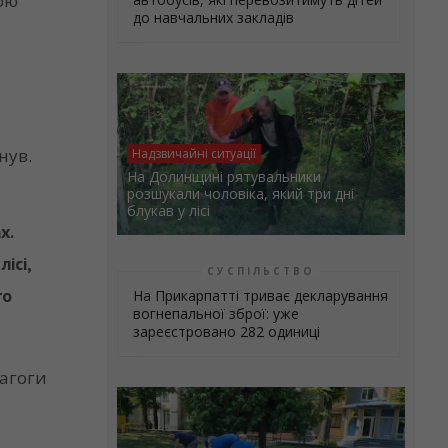
ною
до навчальних закладів
нув.
Надзвичайні ситуації
На Долинщині рятувальники
розшукали чоловіка, який три дні
блукав у лісі
х.
ісі,
СУСПІЛЬСТВО
го
На Прикарпатті триває декларування
вогнепальної зброї: уже
зареєстровано 282 одиниці
дагоги