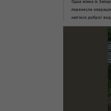
Одна жінка із Запо
перенесла операцію
нап’юся доброї вод