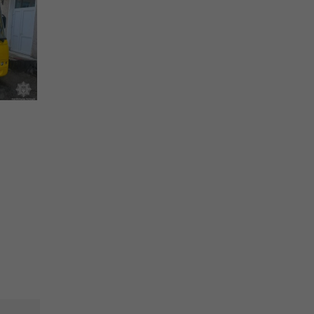
СТВО
рульні
ість
 які
тей до
ів