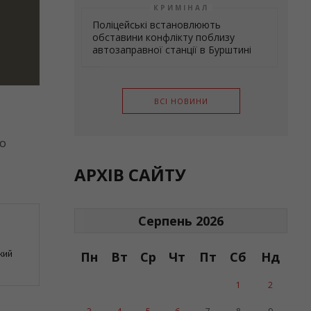
КРИМІНАЛ
Поліцейські встановлюють
обставини конфлікту поблизу
автозаправної станції в Бурштині
ВСІ НОВИНИ
бо
АРХІВ САЙТУ
Серпень 2026
кий
Пн
Вт
Ср
Чт
Пт
Сб
Нд
1
2