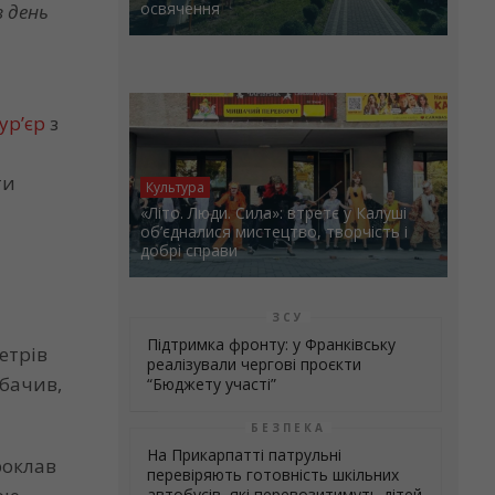
освячення
в день
ур’єр
з
ти
Культура
«Літо. Люди. Сила»: втретє у Калуші
об’єдналися мистецтво, творчість і
добрі справи
ЗСУ
Підтримка фронту: у Франківську
етрів
реалізували чергові проєкти
обачив,
“Бюджету участі”
БЕЗПЕКА
На Прикарпатті патрульні
роклав
перевіряють готовність шкільних
автобусів, які перевозитимуть дітей