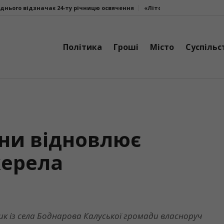
 24-ту річницю освячення
«Літо. Люди. Сила»: втретє у Калуші об’єд
Політика
Гроші
Місто
Суспільс
ни відновлює
жерела
к із села Боднарова Калуської громади власноруч