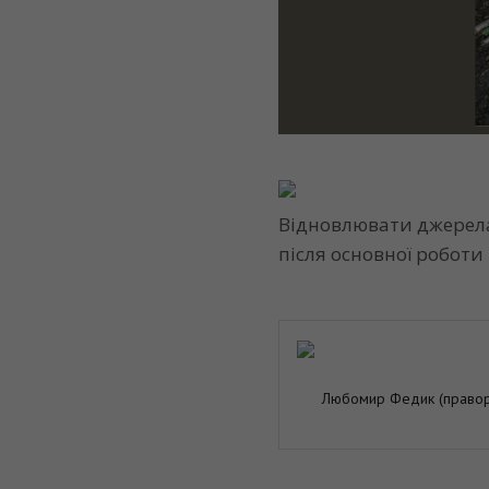
Відновлювати джерела 
після основної роботи
Любомир Федик (правору