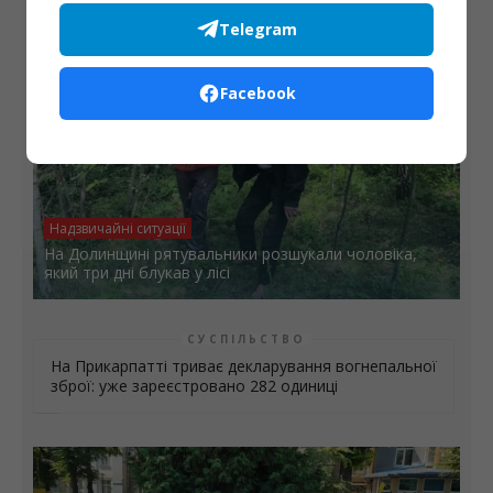
Telegram
Facebook
Надзвичайні ситуації
На Долинщині рятувальники розшукали чоловіка,
який три дні блукав у лісі
СУСПІЛЬСТВО
На Прикарпатті триває декларування вогнепальної
зброї: уже зареєстровано 282 одиниці