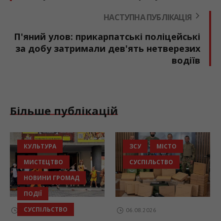
НАСТУПНА ПУБЛІКАЦІЯ
П'яний улов: прикарпатські поліцейські
за добу затримали дев'ять нетверезих
водіїв
Більше публікацій
КУЛЬТУРА
ЗСУ
МІСТО
МИСТЕЦТВО
СУСПІЛЬСТВО
НОВИНИ ГРОМАД
ПОДІЇ
СУСПІЛЬСТВО
06.08.2026
06.08.2026