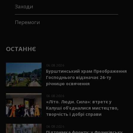
Заходи
Перемоги
ОСТАННЄ
06.08.2026
Бурштинський храм Преображення
Господнього відзначає 24-ту
річницю освячення
06.08.2026
«Літо. Люди. Сила»: втретє у
Калуші об’єдналися мистецтво,
творчість і добрі справи
06.08.2026
Підтримка фронту: у Франківську