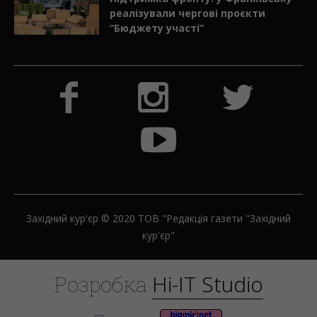
реалізували чергові проєкти
“Бюджету участі”
Західний кур'єр © 2020 ТОВ "Редакція газети "Західний
кур'єр"
H
i
-
I
T
S
t
u
d
i
o
Розробка