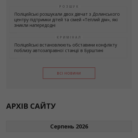
РОЗШУК
Поліцейські розшукали двох дівчат з Долинського
центру підтримки дітей та сімей «Теплий дім», які
зникли напередодні
КРИМІНАЛ
Поліцейські встановлюють обставини конфлікту
поблизу автозаправної станції в Бурштині
ВСІ НОВИНИ
АРХІВ САЙТУ
Серпень 2026