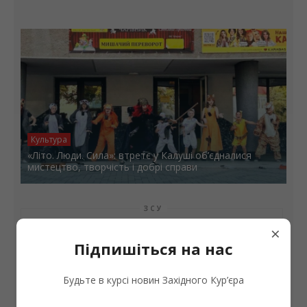
Культура
«Літо. Люди. Сила»: втретє у Калуші об’єдналися
мистецтво, творчість і добрі справи
ЗСУ
Підтримка фронту: у Франківську реалізували
×
чергові проєкти “Бюджету участі”
Підпишіться на нас
БЕЗПЕКА
Будьте в курсі новин Західного Кур’єра
На Прикарпатті патрульні перевіряють готовність
шкільних автобусів, які перевозитимуть дітей до
навчальних закладів