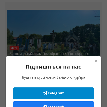
Дата
Бурштинський храм Преображення Господнього
відзначає 24-ту річницю освячення
×
Підпишіться на нас
Будьте в курсі новин Західного Кур’єра
Telegram
Facebook