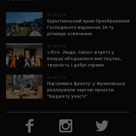
06.08.2026
Бурштинський храм Преображення
Господнього відзначає 24-ту
річницю освячення
06.08.2026
«Літо. Люди. Сила»: втретє у
Калуші об’єдналися мистецтво,
творчість і добрі справи
06.08.2026
Підтримка фронту: у Франківську
реалізували чергові проєкти
“Бюджету участі”