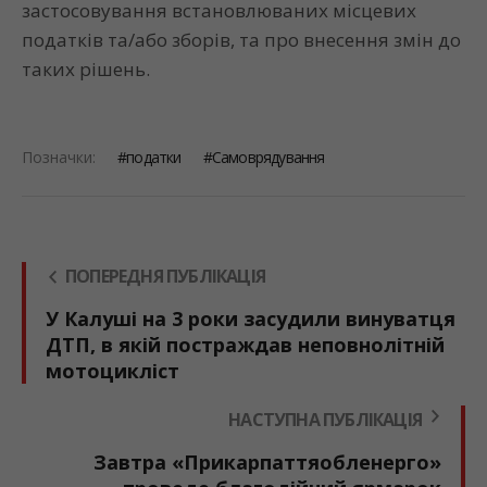
застосовування встановлюваних місцевих
податків та/або зборів, та про внесення змін до
таких рішень.
Позначки:
податки
Самоврядування
ПОПЕРЕДНЯ ПУБЛІКАЦІЯ
У Калуші на 3 роки засудили винуватця
ДТП, в якій постраждав неповнолітній
мотоцикліст
НАСТУПНА ПУБЛІКАЦІЯ
Завтра «Прикарпаттяобленерго»