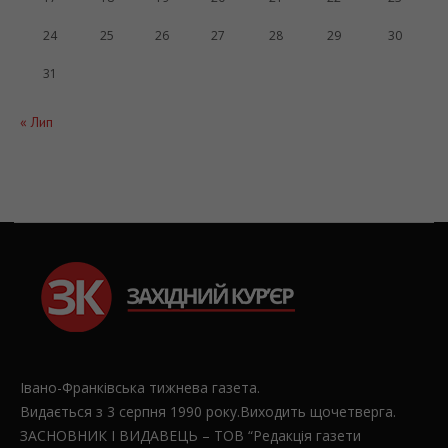
24
25
26
27
28
29
30
31
« Лип
Івано-Франківська тижнева газета.
Видається з 3 серпня 1990 року.Виходить щочетверга.
ЗАСНОВНИК І ВИДАВЕЦЬ – ТОВ “Редакція газети