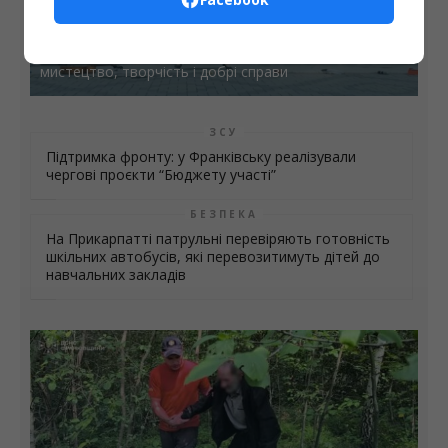
Культура
«Літо. Люди. Сила»: втретє у Калуші об’єдналися
мистецтво, творчість і добрі справи
ЗСУ
Підтримка фронту: у Франківську реалізували
чергові проєкти “Бюджету участі”
БЕЗПЕКА
На Прикарпатті патрульні перевіряють готовність
шкільних автобусів, які перевозитимуть дітей до
навчальних закладів