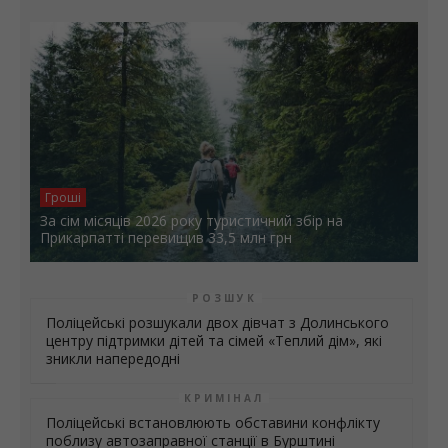
Гроші
За сім місяців 2026 року туристичний збір на
Прикарпатті перевищив 33,5 млн грн
РОЗШУК
Поліцейські розшукали двох дівчат з Долинського
центру підтримки дітей та сімей «Теплий дім», які
зникли напередодні
КРИМІНАЛ
Поліцейські встановлюють обставини конфлікту
поблизу автозаправної станції в Бурштині