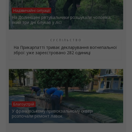
Надзвичайні ситуації
На Долинщині рятувальники розшукали чоловіка,
який три дні блукав у лісі
СУСПІЛЬСТВО
На Прикарпатті триває декларування вогнепальної
зброї: уже зареєстровано 282 одиниці
Благоустрій
У франківському привокзальному сквері
розпочали ремонт лавок