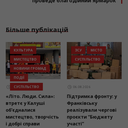
проведе благодійний ярмарок
Більше публікацій
КУЛЬТУРА
ЗСУ
МІСТО
МИСТЕЦТВО
СУСПІЛЬСТВО
НОВИНИ ГРОМАД
ПОДІЇ
СУСПІЛЬСТВО
06.08.2026
06.08.2026
«Літо. Люди. Сила»:
Підтримка фронту: у
втретє у Калуші
Франківську
об’єдналися
реалізували чергові
мистецтво, творчість
проєкти “Бюджету
і добрі справи
участі”