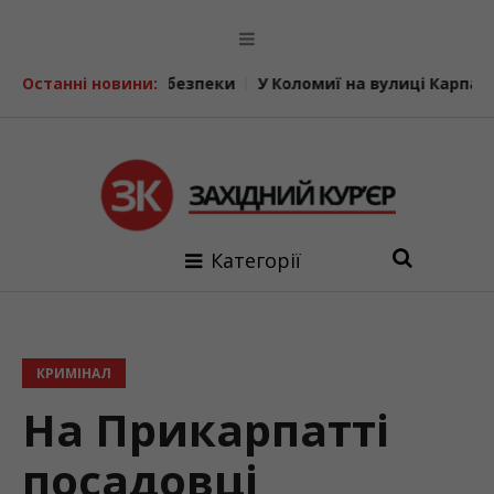
ець безпеки
Останні новини:
У Коломиї на вулиці Карпатській встановля
Категорії
КРИМІНАЛ
На Прикарпатті
посадовці