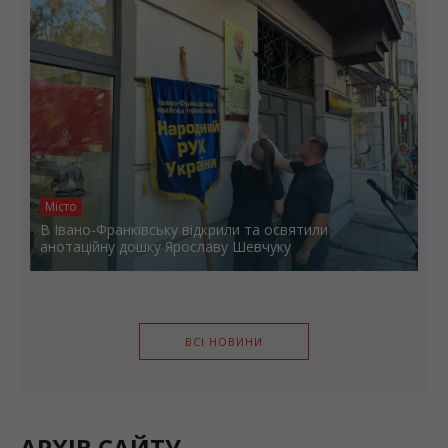
Місто
В Івано-Франківську відкрили та освятили
анотаційну дошку Ярославу Шевчуку
ВСІ НОВИНИ
АРХІВ САЙТУ