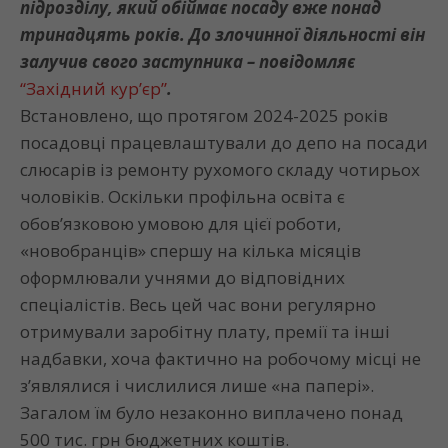
підрозділу, який обіймає посаду вже понад
тринадцять років. До злочинної діяльності він
залучив свого заступника – повідомляє
“Західний кур’єр”
.
Встановлено, що протягом 2024-2025 років
посадовці працевлаштували до депо на посади
слюсарів із ремонту рухомого складу чотирьох
чоловіків. Оскільки профільна освіта є
обов’язковою умовою для цієї роботи,
«новобранців» спершу на кілька місяців
оформлювали учнями до відповідних
спеціалістів. Весь цей час вони регулярно
отримували заробітну плату, премії та інші
надбавки, хоча фактично на робочому місці не
з’являлися і числилися лише «на папері».
Загалом їм було незаконно виплачено понад
500 тис. грн бюджетних коштів.