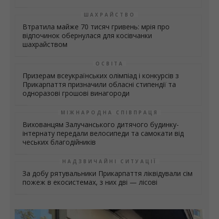
ШАХРАЙСТВО
Втратила майже 70 тисяч гривень: мрія про
відпочинок обернулася для косівчанки
шахрайством
ОСВІТА
Призерам всеукраїнських олімпіад і конкурсів з
Прикарпаття призначили обласні стипендії та
одноразові грошові винагороди
МІЖНАРОДНА СПІВПРАЦЯ
Вихованцям Залучанського дитячого будинку-
інтернату передали велосипеди та самокати від
чеських благодійників
НАДЗВИЧАЙНІ СИТУАЦІЇ
За добу рятувальники Прикарпаття ліквідували сім
пожеж в екосистемах, з них дві — лісові