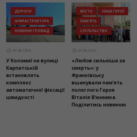
ДОРОГИ
МІСТО
НАШІ ГЕРОЇ
ІНФРАСТРУКТУРА
ПАМ'ЯТЬ
НОВИНИ ГРОМАД
СУСПІЛЬСТВО
07.08.2026
07.08.2026
У Коломиї на вулиці
«Любов сильніша за
В
Карпатській
смерть»: у
і
встановлять
Франківську
п
комплекс
вшанували пам’ять
І
автоматичної фіксації
полеглого Героя
о
швидкості
Віталія В’юнника
п
Поділитись новиною