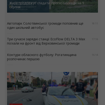
Жара продовжує спадати: прогноз погоди на 9
серпня
Автопарк Солотвинської громади поповнив ще
18:11
один шкільний автобус
Три сучасні зарядні станції EcoFlow DELTA 3 Max
17:16
поїхали на фронт від Верховинської громади
Контури обласного футболу: Рогатинщина
16:14
розпочинає першою