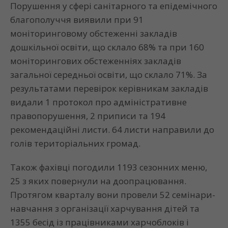
Порушення у сфері санітарного та епідемічного
благополуччя виявили при 91
моніторинговому обстеженні закладів
дошкільної освіти, що склало 68% та при 160
моніторингових обстеженніях закладів
загальної середньої освіти, що склало 71%. За
результатами перевірок керівникам закладів
видали 1 протокол про адміністративне
правопорушення, 2 приписи та 194
рекомендаційні листи. 64 листи направили до
голів територіальних громад.
Також фахівці погодили 1193 сезонних меню,
25 з яких повернули на доопрацювання.
Протягом кварталу вони провели 52 семінари-
навчання з організації харчування дітей та
1355 бесід із працівниками харчоблоків і