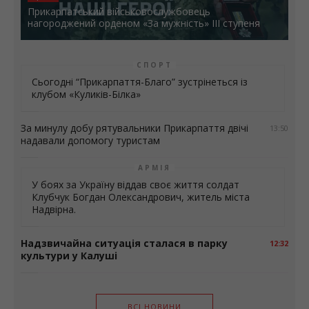
Прикарпатський військовослужбовець
нагороджений орденом «За мужність» ІІІ ступеня
СПОРТ
Сьогодні “Прикарпаття-Благо” зустрінеться із
клубом «Куликів-Білка»
За минулу добу рятувальники Прикарпаття двічі
13:50
надавали допомогу туристам
АРМІЯ
У боях за Україну віддав своє життя солдат
Клубчук Богдан Олександрович, житель міста
Надвірна.
Надзвичайна ситуація сталася в парку
12:32
культури у Калуші
ВСІ НОВИНИ