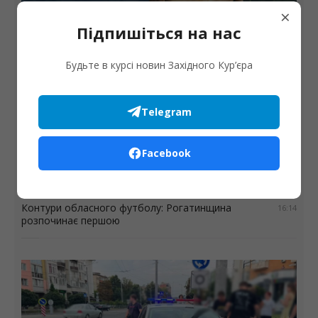
×
Підпишіться на нас
Погода
Жара продовжує спадати: прогноз погоди на 9
серпня
Будьте в курсі новин Західного Кур’єра
Telegram
Автопарк Солотвинської громади поповнив ще
18:11
один шкільний автобус
Facebook
Три сучасні зарядні станції EcoFlow DELTA 3 Max
17:16
поїхали на фронт від Верховинської громади
Контури обласного футболу: Рогатинщина
16:14
розпочинає першою