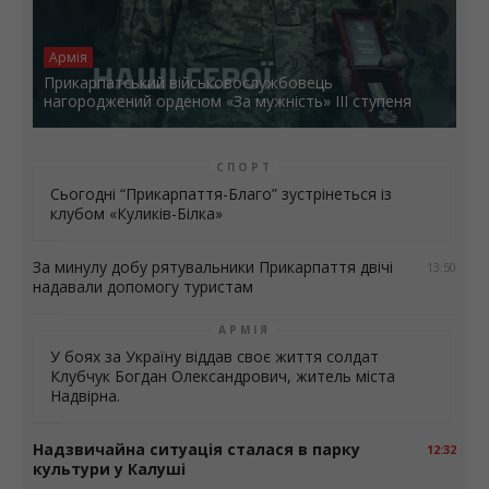
Армія
Прикарпатський військовослужбовець
нагороджений орденом «За мужність» ІІІ ступеня
СПОРТ
Сьогодні “Прикарпаття-Благо” зустрінеться із
клубом «Куликів-Білка»
За минулу добу рятувальники Прикарпаття двічі
13:50
надавали допомогу туристам
АРМІЯ
У боях за Україну віддав своє життя солдат
Клубчук Богдан Олександрович, житель міста
Надвірна.
Надзвичайна ситуація сталася в парку
12:32
культури у Калуші