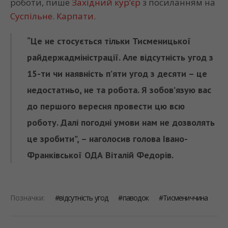
роботи, пише
Західний кур’єр
з посиланням на
Суспільне. Карпати.
“Це не стосується тільки Тисменицької
райдержадміністрації. Але відсутність угод з
15-ти чи наявність п’яти угод з десяти – це
недостатньо, не та робота. Я зобов’язую вас
до першого вересня провести цю всю
роботу. Далі погодні умови нам не дозволять
це зробити”, – наголосив голова Івано-
Франківської ОДА Віталій Федорів.
Позначки:
відсутність угод
паводок
Тисмениччина