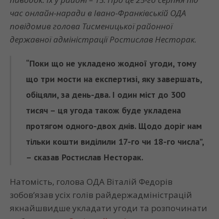
час онлайн-наради в Івано-Франківській ОДА
повідомив голова Тисменицької районної
державної адміністрації Ростислав Несторак.
“Поки що не укладено жодної угоди, тому
що три мости на експертизі, яку завершать,
обіцяли, за день-два. І один міст до 300
тисяч – ця угода також буде укладена
протягом одного-двох днів. Щодо доріг нам
тільки кошти виділили 17-го чи 18-го числа”,
– сказав Ростислав Несторак.
Натомість, голова ОДА Віталій Федорів
зобов’язав усіх голів райдержадміністрацій
якнайшвидше укладати угоди та розпочинати