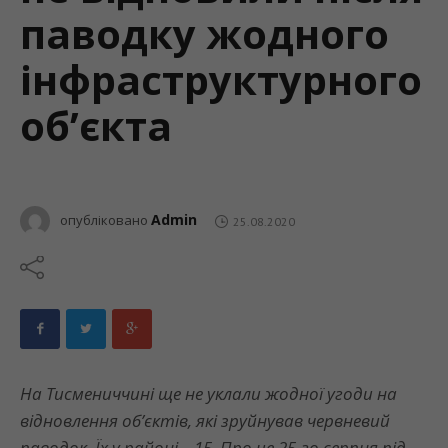
паводку жодного
інфраструктурного
об’єкта
Admin
опубліковано
25.08.2020
На Тисмениччині ще не уклали жодної угоди на
відновлення об’єктів, які зруйнував червневий
паводок. Їх у районі – 15. Про це 25-го серпня під