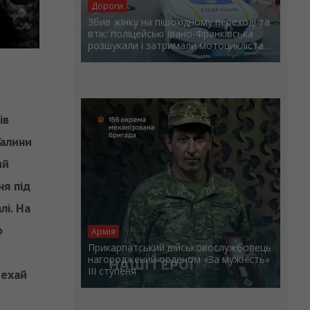
Дороги
Збив жінку на пішохідному переході та
втік: поліцейські Івано-Франківська
розшукали і затримали мотоцикліста
.
ів
Галини
ий
ня під
лі. На
о
Армія
Прикарпатський військовослужбовець
нагороджений орденом «За мужність»
ІІІ ступеня
Нехай