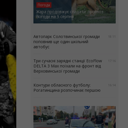
Погода
Жара продовжує спадати: прогноз
погоди на 9 серпня
Автопарк Солотвинської громади
18:11
поповнив ще один шкільний
автобус
Три сучасні зарядні станції EcoFlow
17:16
DELTA 3 Max поїхали на фронт від
Верховинської громади
Контури обласного футболу:
16:14
Рогатинщина розпочинає першою