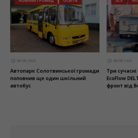
НОВИНИ ГРОМАД
ОСВІТА
ЗСУ
08.08.2026
08.08.2026
Автопарк Солотвинської громади
Три сучасн
поповнив ще один шкільний
EcoFlow DE
автобус
фронт від