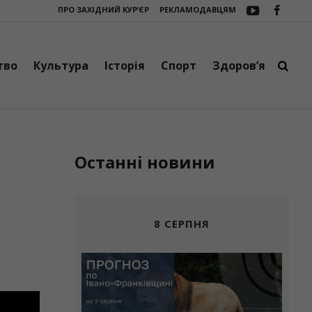
ПРО ЗАХІДНИЙ КУР’ЄР
РЕКЛАМОДАВЦЯМ
Три сучасні зарядні станції EcoFlow DELTA 3 Max поїхали на фронт в
тво
Культура
Історія
Спорт
Здоров’я
Останні новини
8 СЕРПНЯ