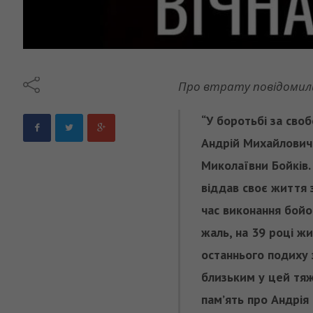
Про втрату повідомили
“У боротьбі за сво
Андрій Михайлович
Миколаївни Бойків.
віддав своє життя 
час виконання бойов
жаль, на 39 році ж
останнього подиху 
близьким у цей тяж
пам’ять про Андрія