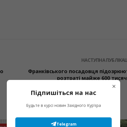
НАСТУПНА ПУБЛІКАЦ
го
Франківського посадовця підозрюю
розтраті майже 600 тисяч
×
Підпишіться на нас
Будьте в курсі новин Західного Кур’єра
Telegram