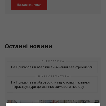
Останні новини
ЕНЕРГЕТИКА
На Прикарпатті аварійні вимкнення електроенергії
ІНФРАСТРУКТУРА
На Прикарпатті обговорили підготовку паливної
інфраструктури до осінньо-зимового періоду