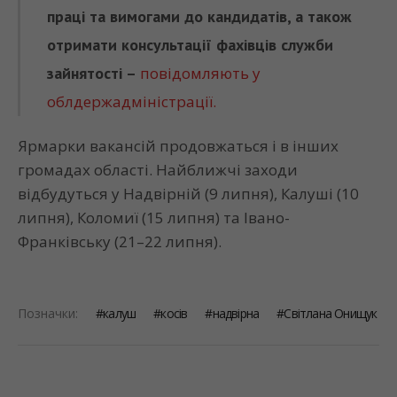
праці та вимогами до кандидатів, а також
отримати консультації фахівців служби
зайнятості –
повідомляють у
облдержадміністрації.
Ярмарки вакансій продовжаться і в інших
громадах області. Найближчі заходи
відбудуться у Надвірній (9 липня), Калуші (10
липня), Коломиї (15 липня) та Івано-
Франківську (21–22 липня).
Позначки:
калуш
косів
надвірна
Світлана Онищук