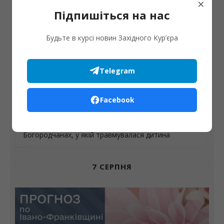
×
Підпишіться на нас
Будьте в курсі новин Західного Кур’єра
ДТП
Telegram
ДТП за участі двох мотоциклів та пішохода в
Івано-Франківську
Facebook
ДТП
Поліція встановлює обставини ДТП у
Богородчанах, у якій травмувалася дитина
7 СЕРПНЯ