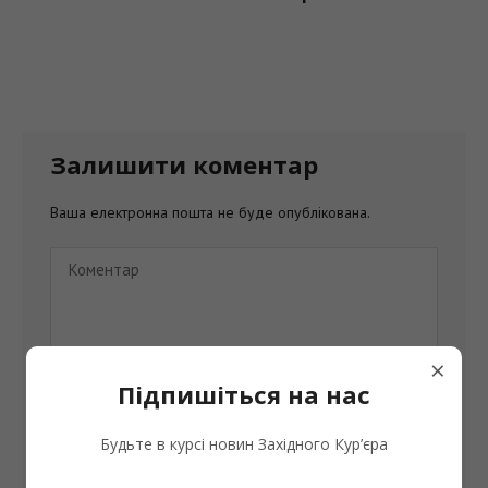
Захисників, які
перебувають у 
або мають стат
безвісти зникл
Залишити коментар
Ваша електронна пошта не буде опублікована.
×
Підпишіться на нас
Будьте в курсі новин Західного Кур’єра