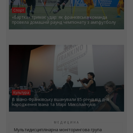
Спорт
«Бартка» тримає удар: як франківська команда
провела домашній раунд чемпіонату з ампфутболу
Культура
В Івано-Франківську вшанували 85-річчя від дня
народження Івана та Марії Миколайчуків