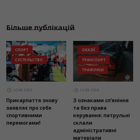
Більше публікацій
ОКАЗІЇ
НОВИНИ ГРОМА
ТРАНСПОРТ
ПОДІЇ
ТРАФУНКИ
СУСПІЛЬСТВО
10.08.2026
10.08.2026
знову
З ознаками сп’яніння
Рогатинська,
ебе
та без права
Бурштинська,
керування: патрульні
Галицька та Іва
склали
Франківська гр
адміністративні
провели мирну 
матеріали
на підтримку