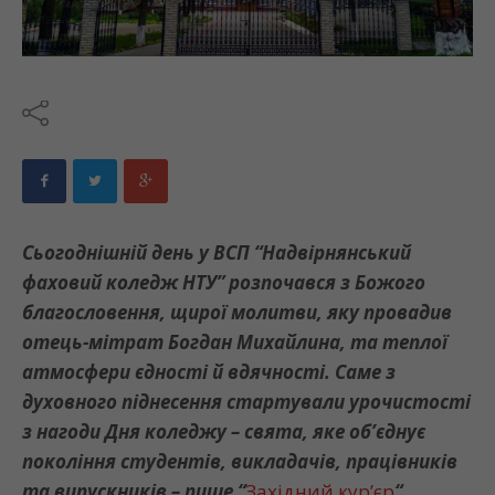
Сьогоднішній день у ВСП “Надвірнянський
фаховий коледж НТУ” розпочався з Божого
благословення, щирої молитви, яку провадив
отець-мітрат Богдан Михайлина, та теплої
атмосфери єдності й вдячності. Саме з
духовного піднесення стартували урочистості
з нагоди Дня коледжу – свята, яке об’єднує
покоління студентів, викладачів, працівників
та випускників – пише “
Західний кур’єр
“.