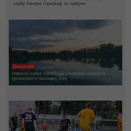
НОВИНИ ГРОМАД
Стадіон «Хімік» у Калуші оновлюють до 80-річчя
клубу: банери, горельєф та трибуна
Благоустрій
Навколо озера Юрія Руфа у Коломиї планують
організувати пішохідну зону