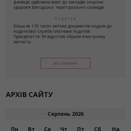
МЕДИЦИНА
Мультидисциплінарна моніторингова група
фахівців здійснила візит до закладів охорони
здоров’я Вигодської територіальної громади
ПОДАТКИ
Більш як 170 тисяч звітних документів подали до
податкової служби платники податків
Прикарпаття: 99 відсотків обрали електронну
звітність
ВСІ НОВИНИ
АРХІВ САЙТУ