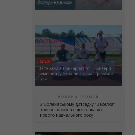
погоди на вихідні
Спорт
Ветерани з Прикарпаття – призери
чемпіонату України з парастрільби з
лука
НОВИНИ ГРОМАД
У Болехівському дитсадку “Веселка”
триває активна підготовка до
нового навчального року