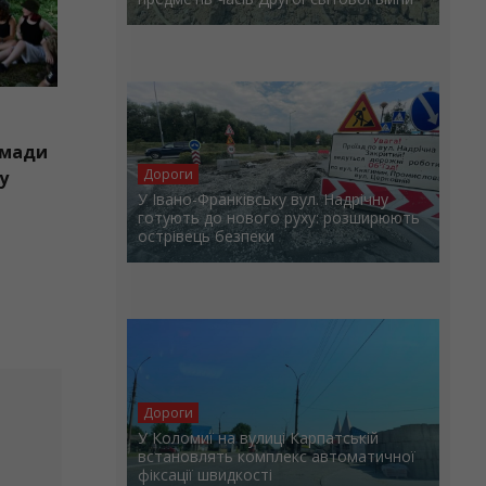
рштинської громади
Дороги
ь у вишкільному
У Івано-Франківську вул. Надрічну
-2026»
готують до нового руху: розширюють
острівець безпеки
Дороги
У Коломиї на вулиці Карпатській
встановлять комплекс автоматичної
фіксації швидкості