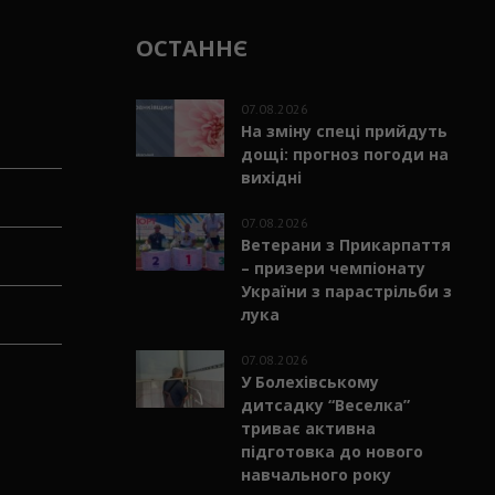
ОСТАННЄ
07.08.2026
На зміну спеці прийдуть
дощі: прогноз погоди на
вихідні
07.08.2026
Ветерани з Прикарпаття
– призери чемпіонату
України з парастрільби з
лука
07.08.2026
У Болехівському
дитсадку “Веселка”
триває активна
підготовка до нового
навчального року