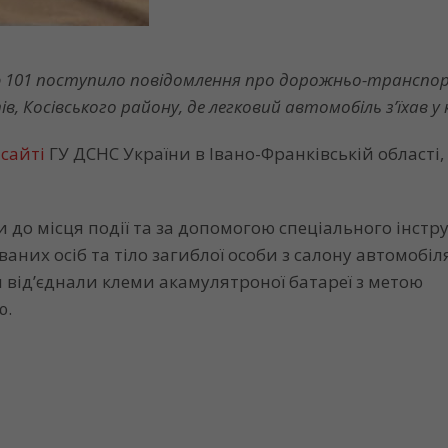
інію 101 поступило повідомлення про дорожньо-трансп
в, Косівського району, де легковий автомобіль зʼїхав у
а
сайті
ГУ ДСНС України в Івано-Франківській області
до місця події та за допомогою спеціального інстр
аних осіб та тіло загиблої особи з салону автомобіл
від’єднали клеми акамулятроної батареї з метою
ю.