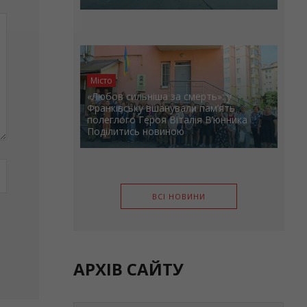
Місто
«Любов сильніша за смерть»: у
Франківську вшанували пам’ять
полеглого Героя Віталія В’юнника
Поділитись новиною
ВСІ НОВИНИ
АРХІВ САЙТУ