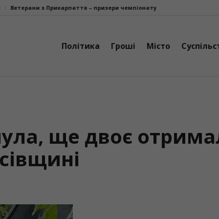
паття – призери чемпіонату України з парастрільби з лука
У Болехі
Політика
Гроші
Місто
Суспільс
ула, ще двоє отрим
осівщині