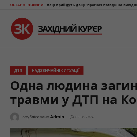
у спеці прийдуть дощі: прогноз погоди на вихідні
ОСТАННІ НОВИНИ:
Ветерани з Прикар
ДТП
НАДЗВИЧАЙНІ СИТУАЦІЇ
Одна людина загин
травми у ДТП на К
Admin
опубліковано
08.06.2026