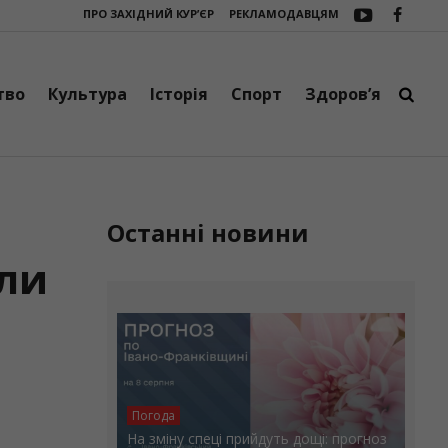
ПРО ЗАХІДНИЙ КУР’ЄР
РЕКЛАМОДАВЦЯМ
вському дитсадку “Веселка” триває активна підготовка до нового навч
тво
Культура
Історія
Спорт
Здоров’я
Останні новини
али
Погода
На зміну спеці прийдуть дощі: прогноз