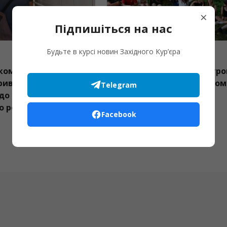
×
Підпишіться на нас
Будьте в курсі новин Західного Кур’єра
07.08.2026
07.08.2026
У Болехівському дитсадку
Пластуни Бу
“Веселка” триває активна
взяли участ
Telegram
підготовка до нового
таборі «Гарт
навчального року
Facebook