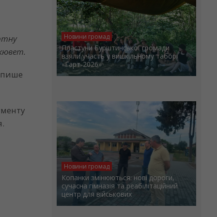
Новини громад
ортну
Пластуни Бурштинської громади
 кювет.
взяли участь у вишкільному таборі
«Гарт-2026»
, пише
ументу
я.
Новини громад
Копанки змінюються: нові дороги,
сучасна гімназія та реабілітаційний
центр для військових