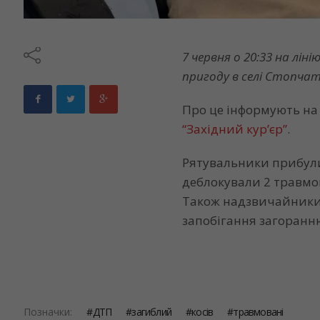
7 червня о 20:33 на л
пригоду в селі Стопчаті
Про це інформують н
“Західний кур’єр”
.
Рятувальники прибули 
деблокували 2 травмов
Також надзвичайники 
запобігання загоранн
Позначки:
ДТП
загиблий
косів
травмовані