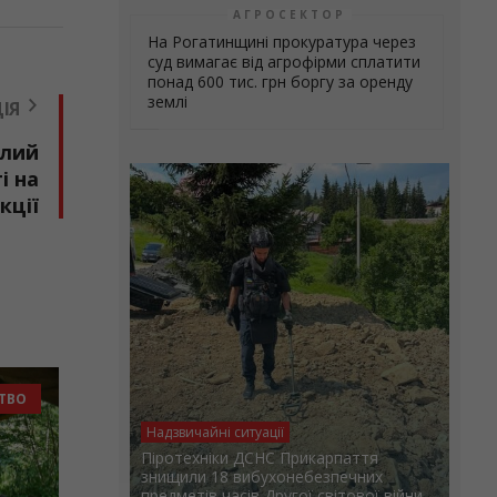
АГРОСЕКТОР
На Рогатинщині прокуратура через
суд вимагає від агрофірми сплатити
понад 600 тис. грн боргу за оренду
землі
ІЯ
улий
і на
кції
ОМАД
СУСПІЛЬСТВО
Надзвичайні ситуації
Піротехніки ДСНС Прикарпаття
знищили 18 вибухонебезпечних
предметів часів Другої світової війни